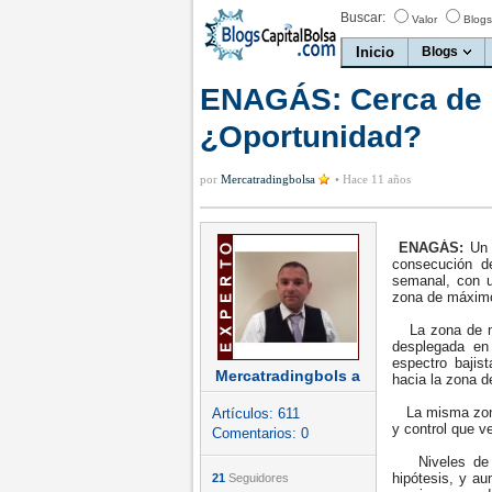
Buscar:
Valor
Blogs
Inicio
Blogs
ENAGÁS: Cerca de s
¿Oportunidad?
por
Mercatradingbolsa
•
Hace 11 años
ENAGÁS:
Un 
consecución d
semanal, con u
zona de máximos
La zona de mín
desplegada en 
espectro bajis
Mercatradingbols a
hacia la zona 
La misma zona
Artículos:
611
y control que v
Comentarios:
0
Niveles de so
hipótesis, y au
21
Seguidores