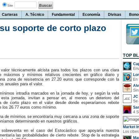
Site
Carteras
A. Técnico
Fundamental
Economía
Divisas
Bono
u soporte de corto plazo
TOP B
Cap
valor técnicamente alcista para todos los plazos con una clara
e máximos y mínimos relativos crecientes en gráfico diario y
Lo
na zona de resisetncia en 27.20 euros que corresponde con la
En 
 anuales para el valor.
Al
Sin
imos intradía marcados en la jornada de hoy, y según la vela
JC 
esta jornada, invitan a pensar en, al menos un deterioro del
ta de corto plazo en el valor desde donde esperaríamos rebote
de los 26.77 euros como mínimo.
San
 de mínimos se encontraría muy cercana a una zona de soporte
eníamos determinando en nuestros gráficos.
Market In
breventa en el caso del Estocástico que apoyaría nuestra
mentaría las probabilidades de cierto rebote. Stop de la estrategia
Man