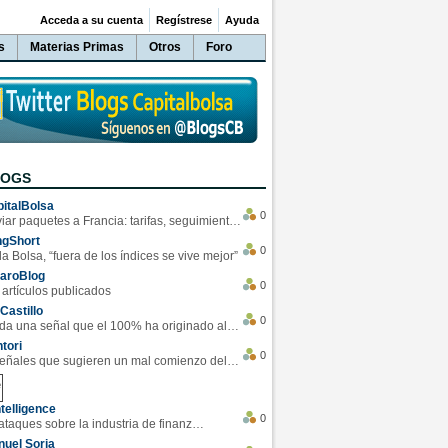
Acceda a su cuenta
Regístrese
Ayuda
s
Materias Primas
Otros
Foro
LOGS
italBolsa
0
Enviar paquetes a Francia: tarifas, seguimiento y ventajas destacadas
ngShort
0
la Bolsa, “fuera de los índices se vive mejor”
varoBlog
0
 artículos publicados
Castillo
0
Se da una señal que el 100% ha originado alzas en las bolsas
tori
0
4 Señales que sugieren un mal comienzo del 3T de la economía EEUU
telligence
0
Los ciberataques sobre la industria de finanzas se han duplicado este año
uel Soria