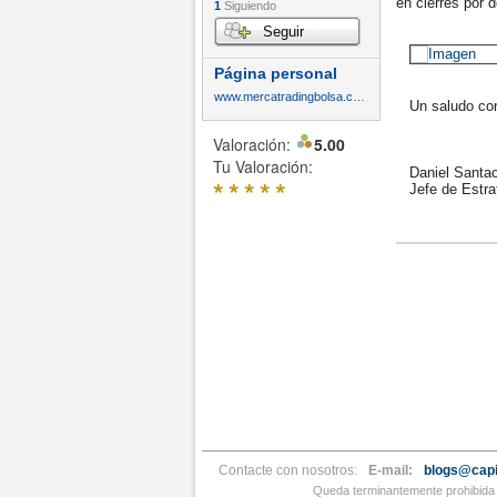
en cierres por 
1
Siguiendo
Seguir
Página personal
www.mercatradingbolsa.com
Un saludo cord
Valoración:
5.00
Tu Valoración:
Daniel Santac
*
*
*
*
*
Jefe de Estrat
Contacte con nosotros:
E-mail:
blogs@capi
Queda terminantemente prohibida l