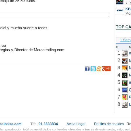
debajo de 25.50 euros.
7 R
KB
TOP C
ial y mucha suerte a todos
1 Sem
reu
#
N
egias y Director de Mercatrading.com
1
2
f
3
N
4
5
r
6
Q
7
R
8
L
talbolsa.com
Tlf:
91 3833834
Aviso Legal
Política de cookies
Re
a reproducción total o parcial de los contenidos ofrecidos a través de este medio, salvo a