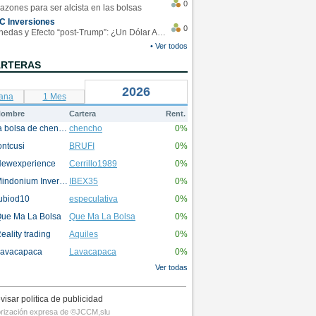
0
azones para ser alcista en las bolsas
C Inversiones
0
Monedas y Efecto “post-Trump”: ¿Un Dólar Americano operando en rangos?
• Ver todos
ARTERAS
2026
ana
1 Mes
ombre
Cartera
Rent.
la bolsa de chencho
chencho
0%
ontcusi
BRUFI
0%
ewexperience
Cerrillo1989
0%
Mindonium Inversions
IBEX35
0%
ubiod10
especulativa
0%
ue Ma La Bolsa
Que Ma La Bolsa
0%
eality trading
Aquiles
0%
avacapaca
Lavacapaca
0%
Ver todas
visar politica de publicidad
utorización expresa de ©JCCM,slu