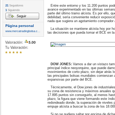
Entre este entorno y los 11.200 puntos podr
21
Seguidores
avance experimentado en las últimas semana
1
Siguiendo
parte del último tramo alcista. Es por ello, q
Seguir
debilidad, sería conveniente reducir exposic
nada que sugiera un agotamiento comprador a
Página personal
La situación se mantiene alcista hoy por ho
www.mercatradingbolsa.com
las decisiones que pueda tomar el BCE en l
Valoración:
5.00
Tu Valoración:
*
*
*
*
*
DOW JONES:
Vamos a dar un vistazo tamb
principal índice neoyorquino, que puede darn
movimientos de corto plazo, sin dejar atrás 
las principales bolsas mundiales comienzan
expansivas por parte del BCE.
Técnicamente, el Dow jones de industriales 
su zona de resistencia y máximos anuales qu
17.895 puntos sin conseguirlo, al menos hasta
plazo, la figura que viene formando este índ
redondeado donde, la superación de niveles 
empuje alcista a buscar la zona de los 18.00
Si no se pudiera saltar por encima de dicha