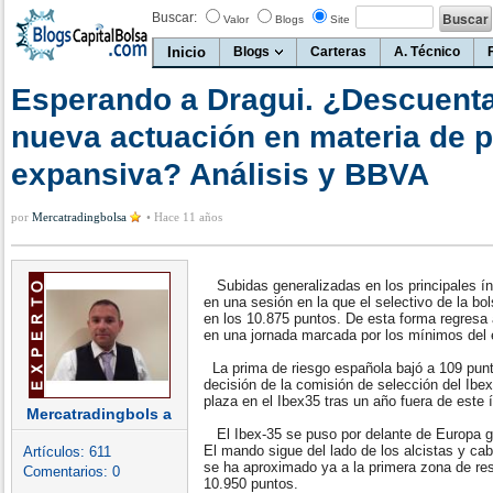
Buscar:
Valor
Blogs
Site
Inicio
Blogs
Carteras
A. Técnico
Esperando a Dragui. ¿Descuent
nueva actuación en materia de po
expansiva? Análisis y BBVA
por
Mercatradingbolsa
•
Hace 11 años
Subidas generalizadas en los principales índ
en una sesión en la que el selectivo de la bo
en los 10.875 puntos. De esta forma regresa 
en una jornada marcada por los mínimos del 
La prima de riesgo española bajó a 109 punto
decisión de la comisión de selección del Ibe
plaza en el Ibex35 tras un año fuera de este 
Mercatradingbols a
El Ibex-35 se puso por delante de Europa gr
El mando sigue del lado de los alcistas y ca
Artículos:
611
se ha aproximado ya a la primera zona de re
Comentarios:
0
10.950 puntos.