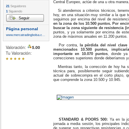
Central Europeo, actúe de una u otra manera
21
Seguidores
Si atendemos a criterios técnicos, tenemo
1
Siguiendo
hoy, en una situación muy similar a la que 
Seguir
seguimos por encima del nivel de resistenc
en la zona de los 10.500 puntos. Por encim
buscar la zona siguiente de resistencia (
Página personal
puntos, y ya solamente por encima de este n
www.mercatradingbolsa.com
zona de máximos anuales en 11.200 puntos.
Por contra,
la pérdida del nivel clave
Valoración:
5.00
mencionados 10.500 puntos, implicar
Tu Valoración:
importante en 10.070 puntos
, donde ya 
*
*
*
*
*
correcciones superiores donde deberíamos ya
Mientras tanto, la corrección de hoy ha s
técnica para, posiblemente seguir subiendo
actual de sobrecompra en el corto plazo, qu
que comprende la zona 10.500 y 10.945.
STANDARD & POORS 500:
Ya en la j
jornada a media sesión, los principales índ
de superar sus respectivas resistencias 