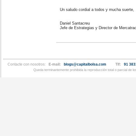
Un saludo cordial a todos y mucha suerte,
Daniel Santacreu
Jefe de Estrategias y Director de Mercatra
Contacte con nosotros:
E-mail:
blogs@capitalbolsa.com
Tlf:
91 383
Queda terminantemente prohibida la reproducción total o parcial de l