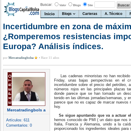
Buscar:
Valor
Blogs
Site
Inicio
Blogs
Carteras
A. Técnico
Incertidumbre en zona de máxim
¿Romperemos resistencias impo
Europa? Análisis índices.
por
Mercatradingbolsa
•
Hace 11 años
Las cadenas minoristas no han recibido l
Friday, unas bajas perspectivas en el c
incertidumbre sobre el precio del petróleo
números rojos en las principales plazas t
donde parece que se han tomado un desc
tenido en las últimas jornadas/semanas, y en
parece que no es capaz de marcar nuevos 
hoy.
Mercatradingbols a
Se sigue apuntando que va a actuar e
hemos conocido de PMI ( un dato que nos ind
Artículos:
611
Italia, Francia y Alemania, unido a la caí
Comentarios:
0
proporcionado los ingredientes ideales para