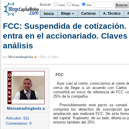
Buscar:
Valor
Blogs
Site
Inicio
Blogs
Carteras
A. Técnico
FCC: Suspendida de cotización. 
entra en el accionariado. Claves
análisis
por
Mercatradingbolsa
•
Hace 11 años
FCC
:
Ayer casi al cierre, conocíamos al cierre d
cerca de llegar a un acuerdo con Carlos 
convertirá en socio de referencia de FCC co
25% de la compañía.
Previsiblemente este pacto se cerrará 
Mercatradingbols a
comprará los derechos de suscripción qu
ampliación que realizará FCC. De esta form
del capital. Koplowitz, de su lado, diluirá su
Artículos:
611
entorno también del 25%.
Comentarios:
0