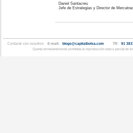
Daniel Santacreu
Jefe de Estrategias y Director de Mercatra
Contacte con nosotros:
E-mail:
blogs@capitalbolsa.com
Tlf:
91 383
Queda terminantemente prohibida la reproducción total o parcial de l