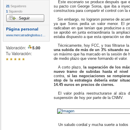
Este escenario se produce después que e
su pacto con George Soroa, que iba a inyect
21
Seguidores
constructora para compartir el control con la
1
Siguiendo
Seguir
Sin embargo, no lograron ponerse de acuerdo
ya que Soros pedía un valor menor. El p
radicaban en que tenían que producirse a co
Página personal
se aprobó en junta extraordinaria la amplia
www.mercatradingbolsa.com
estaba dispuesto a que esta operación se d
Técnicamente, hoy FCC, y tras filtrarse la 
Valoración:
5.00
una subida de más de un 3% situando su c
Tu Valoración:
un máximo que ha marcado en la sesión de hoy
*
*
*
*
*
de medio plazo que viene formando el valor.
A corto plazo,
la superación de los máxi
nuevo tramo de subidas hasta el nivel
contra,
si las negociaciones se rompiera
stop de la estrategia debería estar situ
14.45 euros en precios de cierres.
El valor podría reestructurarse al alza 
suspensión de hoy por parte de la CNMV.
Un saludo cordial y mucha suerte a todos