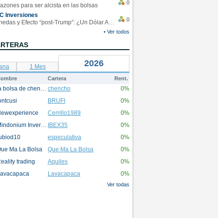
0
azones para ser alcista en las bolsas
C Inversiones
0
Monedas y Efecto “post-Trump”: ¿Un Dólar Americano operando en rangos?
• Ver todos
ARTERAS
2026
ana
1 Mes
ombre
Cartera
Rent.
la bolsa de chencho
chencho
0%
ontcusi
BRUFI
0%
ewexperience
Cerrillo1989
0%
Mindonium Inversions
IBEX35
0%
ubiod10
especulativa
0%
ue Ma La Bolsa
Que Ma La Bolsa
0%
eality trading
Aquiles
0%
avacapaca
Lavacapaca
0%
Ver todas