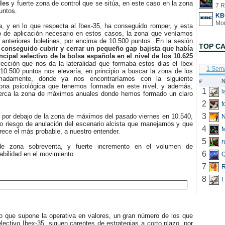
les
y fuerte zona de control que se sitúa, en este caso en la zona
7 R
untos.
KB
y en lo que respecta al Ibex-35, ha conseguido romper, y esta
tro de aplicación necesario en estos casos, la zona que veníamos
anteriores boletines, por encima de 10.500 puntos. En la sesión
TOP C
onseguido cubrir y cerrar un pequeño gap bajista que había
ncipal selectivo de la bolsa española en el nivel de los 10.625
yección que nos da la lateralidad que formaba estos dias el Ibex
1 Sem
10.500 puntos nos elevaría, en principio a buscar la zona de los
madamente, donde ya nos encontraríamos con la siguiente
#
N
zona psicológica que tenemos formada en este nivel, y además,
1
erca la zona de máximos anuales donde hemos formado un claro
2
f
3
por debajo de la zona de máximos del pasado viernes en 10.540,
N
rio riesgo de anulación del escenario alcista que manejamos y que
4
rece el más probable, a nuestro entender.
5
r
ona sobreventa, y fuerte incremento en el volumen de
6
iabilidad en el movimiento.
Q
7
R
8
L
que supone la operativa en valores, un gran número de los que
ectivo Ibex-35, siguen carentes de estrategias a corto plazo, por