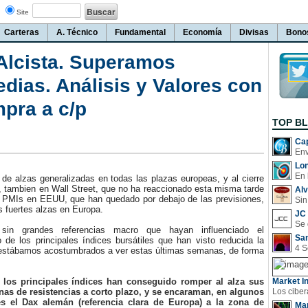
Site
Carteras
A. Técnico
Fundamental
Economía
Divisas
Bono
 Alcista. Superamos
edias. Análisis y Valores con
pra a c/p
TOP B
Cap
Lo
En 
de alzas generalizadas en todas las plazas europeas, y al cierre
, tambien en Wall Street, que no ha reaccionado esta misma tarde
Al
 PMIs en EEUU, que han quedado por debajo de las previsiones,
Sin
 fuertes alzas en Europa.
JC 
grandes referencias macro que hayan influenciado el
San
 de los principales índices bursátiles que han visto reducida la
e estábamos acostumbrados a ver estas últimas semanas, de forma
los principales índices han conseguido romper al alza sus
Market In
nas de resistencias a corto plazo, y se encaraman, en algunos
 el Dax alemán (referencia clara de Europa) a la zona de
Man