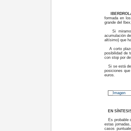
IBERDROL
formada en los
grande del Ibex
Si miramos l
acumulación de 
altísimo) que h
A corto plazo
posibilidad de 
con stop por de
Si se está den
posiciones que
euros.
EN SÍNTESI
Es probable qu
estas jornadas,
casos puntual