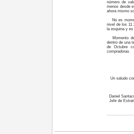
número de valo
menos desde el
ahora mismo so
No es momento
nivel de los 11
la esquina y e
Momento de ma
dentro de una t
de Octubre co
compradoras.
Un saludo cord
Daniel Santac
Jefe de Estrat