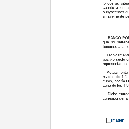
lo que su situ
cuanto a entr
subyacentes qu
simplemente per
BANCO POP
que no pertene
tenemos a la ba
Técnicamente, 
posible suelo e
representan los
Actualmente se
niveles de 4.42
euros, abriría 
zona de los 4.8
Dicha entrada 
correspondería c