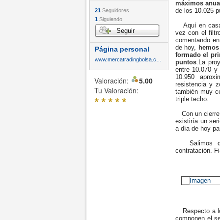
máximos anua
de los 10.025 p
21
Seguidores
1
Siguiendo
Aquí en casa, 
Seguir
vez con el fil
comentando en 
de hoy,
hemos c
Página personal
formado el pri
www.mercatradingbolsa.com
puntos
.La pro
entre 10.070 y 
10.950 aproxi
Valoración:
5.00
resistencia y 
Tu Valoración:
también muy c
*
*
*
*
*
triple techo.
Con un cierre 
existiría un se
a día de hoy pa
Salimos de z
contratación. F
Respecto a lo 
componen el sel