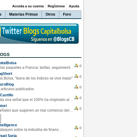
Acceda a su cuenta
Regístrese
Ayuda
s
Materias Primas
Otros
Foro
LOGS
italBolsa
0
Enviar paquetes a Francia: tarifas, seguimiento y ventajas destacadas
ngShort
0
la Bolsa, “fuera de los índices se vive mejor”
varoBlog
0
 artículos publicados
Castillo
0
Se da una señal que el 100% ha originado alzas en las bolsas
tori
0
4 Señales que sugieren un mal comienzo del 3T de la economía EEUU
telligence
0
Los ciberataques sobre la industria de finanzas se han duplicado este año
uel Soria