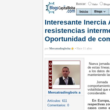
Buscar:
Valor
Blogs
Inicio
Blogs
Interesante Inercia
resistencias interm
Oportunidad de com
por
Mercatradingbolsa
•
Hace 11 años
Nueva jornada 
de estas líneas
a los datos de
manteniendo las
Jornada sin 
comportamiento
volatilidad qu
Mercatradingbols a
considerable.
En Europa, 
Artículos:
611
respectivas zo
Comentarios:
0
casos como es