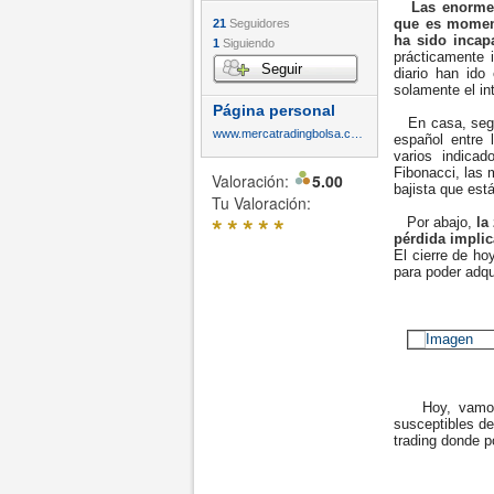
Las enormes
que es moment
21
Seguidores
ha sido incap
1
Siguiendo
prácticamente 
Seguir
diario han id
solamente el in
Página personal
En casa, segui
www.mercatradingbolsa.com
español entre 
varios indica
Fibonacci, las 
Valoración:
5.00
bajista que est
Tu Valoración:
*
*
*
*
*
Por abajo,
la
pérdida impli
El cierre de ho
para poder adqu
Hoy, vamos a 
susceptibles de
trading donde p