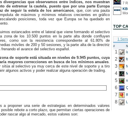
 divergencias que observamos entre índices, nos muestran
7 R
o de extremar la cautela, puesto que por una parte Europa
KB
az de seguir la estela de los americanos
, que, con una pauta
impoluta de máximos y mínimos relativos crecientes en gráfico
o escalando posiciones, toda vez que Europa se ha quedado en
tento.
TOP C
mos estancados entre el lateral que viene formando el selectivo
la zona de los 10.500 puntos en la parte alta donde confluyen
1 Sem
dores, como son la resistencia correspondiente al 61.80% de
medias móviles de 200 y 50 sesiones, y la parte alta de la directriz
#
N
á frenando el avance del selectivo español.
1
 zona de soporte está situada en niveles de 9.945 puntos, cuya
2
f
caría mayores correcciones en busca de los mínimos anuales
.
3
y sitúa al selectivo ya muy cerca de este nivel de soporte y a tiro
N
irir algunos activos y poder realizar alguna operación de trading.
4
5
r
6
Q
7
R
8
L
proponer una serie de estrategias en determinados valores
 posible rebote a corto plazo, que permitan ciertas operaciones de
oder rascar algo al mercado, estos valores son: