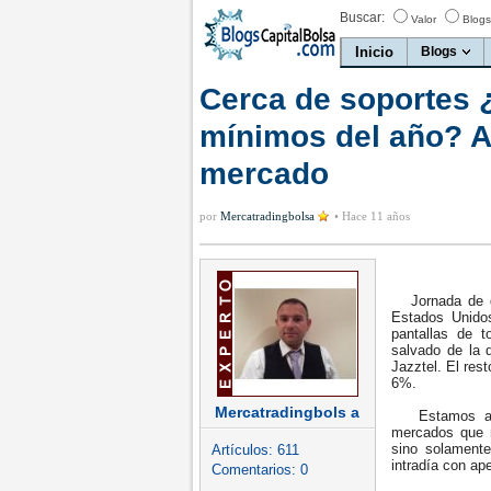
Buscar:
Valor
Blogs
Inicio
Blogs
Cerca de soportes
mínimos del año? A
mercado
por
Mercatradingbolsa
•
Hace 11 años
Jornada de de
Estados Unido
pantallas de 
salvado de la 
Jazztel. El res
6%.
Mercatradingbols a
Estamos ante 
mercados que n
sino solamente
Artículos:
611
intradía con ap
Comentarios:
0