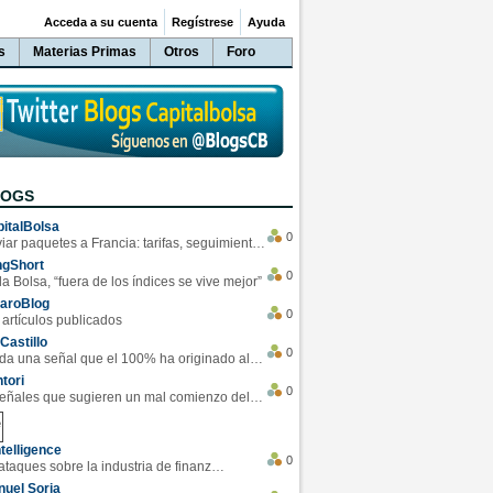
Acceda a su cuenta
Regístrese
Ayuda
s
Materias Primas
Otros
Foro
LOGS
italBolsa
0
Enviar paquetes a Francia: tarifas, seguimiento y ventajas destacadas
ngShort
0
la Bolsa, “fuera de los índices se vive mejor”
varoBlog
0
 artículos publicados
Castillo
0
Se da una señal que el 100% ha originado alzas en las bolsas
tori
0
4 Señales que sugieren un mal comienzo del 3T de la economía EEUU
telligence
0
Los ciberataques sobre la industria de finanzas se han duplicado este año
uel Soria