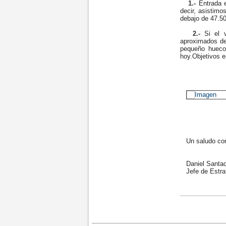
1.-
Entrada e
decir, asistimo
debajo de 47.50
2.-
Si el v
aproximados de
pequeño hueco 
hoy.Objetivos e
Un saludo cord
Daniel Santac
Jefe de Estrat