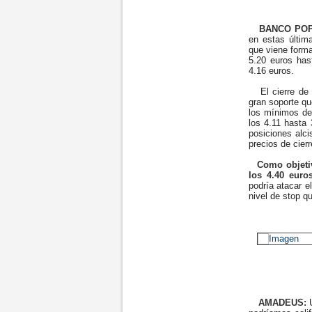
BANCO POP
en estas últim
que viene forma
5.20 euros hast
4.16 euros.
El cierre de 
gran soporte qu
los mínimos de
los 4.11 hasta
posiciones alci
precios de cier
Como objetiv
los 4.40 euro
podría atacar e
nivel de stop 
AMADEUS: