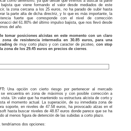
ficar como defensivo, ya que desde que vinimos a buscar la parte
l bajista que viene formando el valor desde mediados de este
ecir, la zona cercana a los 25 euros, no ha parado de subir hasta
rar la parte alta de dicha directriz, y lo que es más importante, la
tencia fuerte que corresponde con el nivel de corrección
bonacci del 61.80% del último impulso bajista, que nos llevó desde
imos del año.
ble tomar posiciones alcistas en este momento con un claro
a zona de resistencia intermedia en 30.85 euros, para una
trading
de muy corto plazo y con caracter de picoteo,
con stop
la zona de los 29.45 euros en precios de cierres
.
FT:
Una opción con cierto riesgo por pertenecer al mercado
 se encuentra en zona de máximos y con posible corrección a
a vista. Un valor que ha mantenido su estructura alcista de corto y
sta el momento actual. La superación, de su inmediata zona de
ora soporte, en niveles de 47.58 euros, ha provocado alzas en el
osoft hasta buscar niveles de 48.87 euros donde parece que se ha
do al menos figura de detención de las subidas a corto plazo.
tendríamos dos opciones: