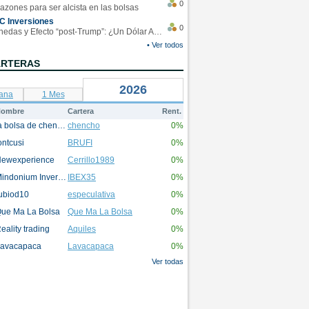
0
azones para ser alcista en las bolsas
C Inversiones
0
Monedas y Efecto “post-Trump”: ¿Un Dólar Americano operando en rangos?
• Ver todos
ARTERAS
2026
ana
1 Mes
ombre
Cartera
Rent.
la bolsa de chencho
chencho
0%
ontcusi
BRUFI
0%
ewexperience
Cerrillo1989
0%
Mindonium Inversions
IBEX35
0%
ubiod10
especulativa
0%
ue Ma La Bolsa
Que Ma La Bolsa
0%
eality trading
Aquiles
0%
avacapaca
Lavacapaca
0%
Ver todas