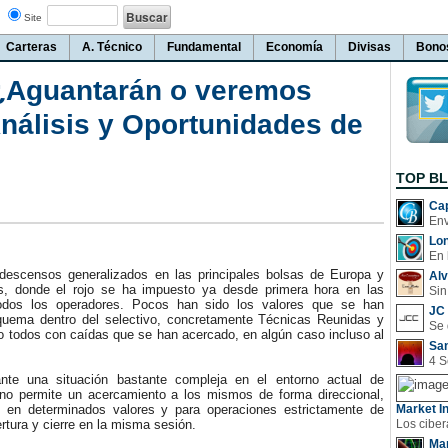
Site
Carteras
A. Técnico
Fundamental
Economía
Divisas
Bono
 ¿Aguantarán o veremos
nálisis y Oportunidades de
TOP B
Cap
Lo
En 
scensos generalizados en las principales bolsas de Europa y
Al
s, donde el rojo se ha impuesto ya desde primera hora en las
Sin
todos los operadores. Pocos han sido los valores que se han
JC 
quema dentro del selectivo, concretamente Técnicas Reunidas y
to todos con caídas que se han acercado, en algún caso incluso al
San
una situación bastante compleja en el entorno actual de
o permite un acercamiento a los mismos de forma direccional,
 en determinados valores y para operaciones estrictamente de
Market In
ertura y cierre en la misma sesión.
Man