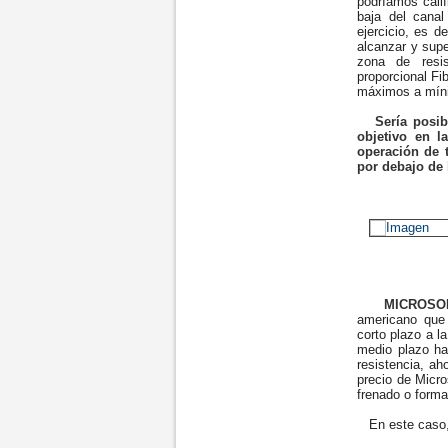
podríamos cali
baja del cana
ejercicio, es d
alcanzar y supe
zona de resis
proporcional Fi
máximos a mín
Sería posi
objetivo en l
operación de 
por debajo de 
MICROSO
americano que
corto plazo a l
medio plazo ha
resistencia, ah
precio de Micr
frenado o forma
En este caso, 