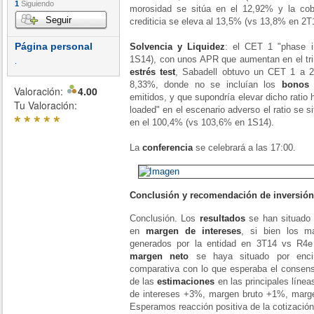
1
Siguiendo
morosidad se sitúa en el 12,92% y la cobe
Seguir
crediticia se eleva al 13,5% (vs 13,8% en 2T
Página personal
Solvencia y Liquidez
: el CET 1 "phase i
1S14), con unos APR que aumentan en el tr
.
estrés test
, Sabadell obtuvo un CET 1 a 2
8,33%, donde no se incluían los
bonos 
Valoración:
4.00
emitidos, y que supondría elevar dicho ratio 
Tu Valoración:
loaded" en el escenario adverso el ratio se s
*
*
*
*
*
en el 100,4% (vs 103,6% en 1S14).
La
conferencia
se celebrará a las 17:00.
Conclusión y recomendación de inversión
Conclusión. Los
resultados
se han situado 
en
margen de intereses
, si bien los 
generados por la entidad en 3T14 vs R4
margen neto
se haya situado por enc
comparativa con lo que esperaba el consens
de las
estimaciones
en las principales línea
de intereses +3%, margen bruto +1%, marg
Esperamos reacción positiva de la cotización