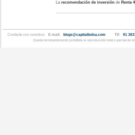
La
recomendación de inversión
de
Renta 
Contacte con nosotros:
E-mail:
blogs@capitalbolsa.com
Tlf:
91 383
Queda terminantemente prohibida la reproducción total o parcial de l