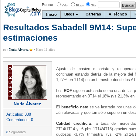
Buscar:
Valor
Blogs
Site
Inicio
Blogs
Carteras
A. Técnico
Resultados Sabadell 9M14: Sup
estimaciones
por
Nuria Álvarez
•
Hace 11 años
Ajuste del pasivo minorista y recupera
continúan estando detrás de la mejora de
1,27% en 1T14) en un trimestre donde los A
Los
ROF
siguen actuando como una de las pr
representando en 3T14 el 18% (vs 21,3% en 
Nuria Álvarez
El
beneficio neto
se ve lastrado por unas do
aún elevadas y que tan sólo suponen un des
Artículos:
338
Comentarios:
0
Calidad crediticia
: la tasa de morosida
2T14/1T14 y -6 pbs 1T14/4T13) gracias nuev
8
Seguidores
dudosos -3,7% trimestral (vs -2% 2T14/