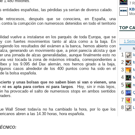
de 1.480 millones.
7 R
KB
 entidades españolas, las pérdidas ya serían de diverso calado.
etrocesos, después que se conociera, en España, una
contra la corrupción con numerosos detenidos en todo el territorio
TOP C
lidad vuelve a instalarse en los parqués de toda Europa, que se
y con fuertes movimientos tanto al alza como a la baja. En
1 Sem
cogiendo los resultados del exámen a la banca, hemos abierto con
#
N
 alza, generando un movimiento que, a priori parecía alcista y que
1
er una jornada de alzas generalidadas, aunque finalmente esto no
 una vez tocada la zona de máximos intradía, correspondientes a
2
f
Ibex y los 9.095 del Dax alemán, nos hemos girado a la baja,
algunos casos alrededor de los 400 puntos como ha sido en el
3
N
e de la bolsa española.
4
ncierto y unas bolsas que no saben bien si van o vienen, una
5
r
e ni es apta para cortos ni para largos
. Hoy, sin ir más lejos,
ción ha provocado el salto de numerosos stops en ambos sentidos
6
Q
raders.
7
R
8
L
Wall Street todavía no ha cambiado la hora, por lo que los
ericanos abren a las 14.30 horas, hora española.
ÉCNICO: