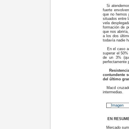
Si atendemos a
fuerte envolven
que no hemos p
situados entre 
vela desplegada
formación de p
que nos abriría
a los dos últi
todavía nadie h
En el caso act
superar el 50% 
de un 3% (qu
perfectamente p
Resistencia
contundente s
del último gra
Macd cruzado a
intermedias.
EN RESUM
Mercado sumame