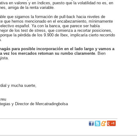
rativa en valores y en índices, puesto que la volatilidad no es, en
s, amiga de la renta variable.
e que sigamos la formación de pull-back hacia niveles de
nte que hemos mencionado en el encabezamiento, mínimamente
selectivo español. Ya con la banca, que parece ser había
ejor de los test de stress, que comienza a recortar posiciones,
orque la pérdida de los 9.900 de Ibex, implicaría cierto recorrido
a.
agás para posible incorporación en el lado largo y vamos a
una vez los mercados retoman su rumbo claramente
. Bien
jista.
ial y mucha suerte,
reu
egias y Director de Mercatradingbolsa