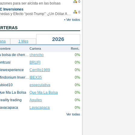
0
azones para ser alcista en las bolsas
C Inversiones
0
Monedas y Efecto “post-Trump”: ¿Un Dólar Americano operando en rangos?
• Ver todos
ARTERAS
2026
ana
1 Mes
ombre
Cartera
Rent.
la bolsa de chencho
chencho
0%
ontcusi
BRUFI
0%
ewexperience
Cerrillo1989
0%
Mindonium Inversions
IBEX35
0%
ubiod10
especulativa
0%
ue Ma La Bolsa
Que Ma La Bolsa
0%
eality trading
Aquiles
0%
avacapaca
Lavacapaca
0%
Ver todas