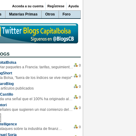
Acceda a su cuenta
Regístrese
Ayuda
s
Materias Primas
Otros
Foro
LOGS
italBolsa
0
Enviar paquetes a Francia: tarifas, seguimiento y ventajas destacadas
ngShort
0
la Bolsa, “fuera de los índices se vive mejor”
varoBlog
0
 artículos publicados
Castillo
0
Se da una señal que el 100% ha originado alzas en las bolsas
tori
0
4 Señales que sugieren un mal comienzo del 3T de la economía EEUU
telligence
0
Los ciberataques sobre la industria de finanzas se han duplicado este año
uel Soria