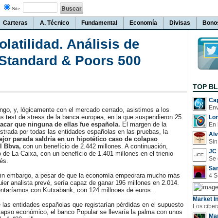
Site
Carteras
A. Técnico
Fundamental
Economía
Divisas
Bono
olatilidad. Análisis de
 Standard & Poors 500
TOP B
Cap
go, y, lógicamente con el mercado cerrado, asistimos a los
os test de stress de la banca europea, en la que suspendieron 25
Lo
acar que ninguna de ellas fue española.
El margen de la
En 
trada por todas las entidades españolas en las pruebas, la
Al
jor parada saldría en un hipotético caso de colapso
Sin
el Bbva,
con un benefício de 2.442 millones. A continuación,
JC 
o de La Caixa, con un benefício de 1.401 millones en el trienio
rés.
San
n embargo, a pesar de que la economía empeorara mucho más
uier analista prevé, sería capaz de ganar 196 millones en 2.014.
ntaríamos con Kutxabank, con 124 millnoes de euros.
Market In
las entidades españolas que registarían pérdidas en el supuesto
apso económico, el banco Popular se llevaría la palma con unos
Man