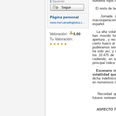
números rojos 
1
Siguiendo
Seguir
El resto de las
Jornada de r
Página personal
macrooperación 
www.mercatradingbolsa.com
español.
La alta volati
Valoración:
5.00
han movido ho
Tu Valoración:
apertura , y re
*
*
*
*
*
cierto hueco al
pudiéramos ten
ha sido así, y
los 10.475 de 
cediendo, en 
principal índic
Escenario i
volatilidad qu
dicha indefini
en numerosos t
Recordad que 
futuros norteam
ASPECTO T