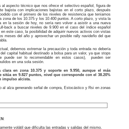
l aspecto técnico que nos ofrece el selectivo español, figura de
te bajista con implicaciones bajistas en el corto plazo, después
odido con el primero de los niveles de resistencia que teníamos
la zona de los 10.375 y los 10.400 puntos. A corto plazo, y vista la
 en la sesión de hoy, no sería raro volver a asistir a una nueva
ull-back a buscar niveles de 9.900 en el caso del índice español
, en este caso, la posibilidad de adquirir nuevos activos con vistas
mos meses del año y aprovechar un posible rally navideño del que
abla.
ual, debemos extremar la precaución y toda entrada no debería
del capital habitual destinado a bolsa para un valor, ya que stops
e puede ser lo recomendable en estos casos), pueden ser
ulidos en una sola sesión.
 clara en zona 10.375 y soporte en 9.950, aunque el más
e sitúa en 9.827 puntos, nivel que corresponde con el 38.20%
n impulso alcista.
l alza generando señal de compra, Estocástico y Rsi en zonas
EN
:
nte volátil que dificulta las entradas y salidas del mismo,