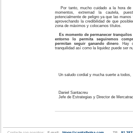
Por tanto, mucho cuidado a la hora de t
momentos, extremad la cautela, pu
potencialmente de peligro ya que las manos f
aprovechando la credibilidad de que posibl
zona de máximos y colocarnos títulos.
Es momento de permanecer tranquilos y
entorno lo permita seguiremos comp
permitan seguir ganando dinero
. Hay 
tranquilidad así como la liquidez puede ser n
Un saludo cordial y mucha suerte a todos,
Daniel Santacreu
Jefe de Estrategias y Director de Mercatra
Contacte con nosotros:
E-mail:
blogs@capitalbolsa.com
Tlf:
91 383