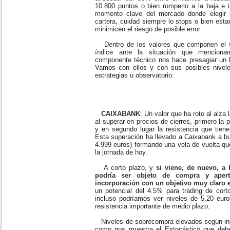
10.800 puntos o bien romperlo a la baja e i
momento clave del mercado donde elegir 
cartera, cuidad siempre lo stops o bien esta
minimicen el riesgo de posible error.
Dentro de los valores que componen el se
índice ante la situación que menciona
componente técnico nos hace presagiar un 
Vamos con ellos y con sus posibles nivele
estrategias u observatorio:
CAIXABANK
: Un valor que ha roto al alza 
al superar en precios de cierres, primero la 
y en segundo lugar la resistencia que tien
Esta superación ha llevado a Caixabank a b
4.999 euros) formando una vela de vuelta que
la jornada de hoy.
A corto plazo, y
si viene, de nuevo, a 
podría ser objeto de compra y aper
incorporación con un objetivo muy claro e
un potencial del 4.5% para trading de cor
incluso podríamos ver niveles de 5.20 eu
resistencia importante de medio plazo.
Niveles de sobrecompra elevados según indi
como nos muestra el Estocástico que debe