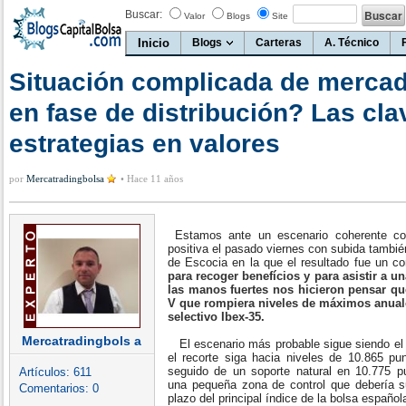
Buscar:
Valor
Blogs
Site
Inicio
Blogs
Carteras
A. Técnico
Situación complicada de merca
en fase de distribución? Las cla
estrategias en valores
por
Mercatradingbolsa
•
Hace 11 años
Estamos ante un escenario coherente con
positiva el pasado viernes con subida tambié
de Escocia en la que el resultado fue un c
para recoger benefícios y para asistir a u
las manos fuertes nos hicieron pensar qu
V que rompiera niveles de máximos anuale
selectivo Ibex-35.
Mercatradingbols a
El escenario más probable sigue siendo el 
el recorte siga hacia niveles de 10.865 pu
seguido de un soporte natural en 10.775 p
Artículos:
611
una pequeña zona de control que debería suj
Comentarios:
0
plazo del principal índice de la bolsa español