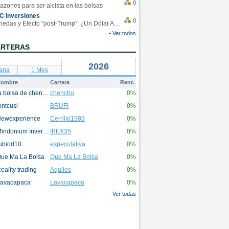
0
azones para ser alcista en las bolsas
C Inversiones
0
Monedas y Efecto “post-Trump”: ¿Un Dólar Americano operando en rangos?
• Ver todos
ARTERAS
2026
ana
1 Mes
ombre
Cartera
Rent.
la bolsa de chencho
chencho
0%
ontcusi
BRUFI
0%
ewexperience
Cerrillo1989
0%
Mindonium Inversions
IBEX35
0%
ubiod10
especulativa
0%
ue Ma La Bolsa
Que Ma La Bolsa
0%
eality trading
Aquiles
0%
avacapaca
Lavacapaca
0%
Ver todas