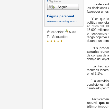
1
Siguiendo
En este sentid
Seguir
las decisiones
favorecer un es
Página personal
Y es que los 
www.mercatradingbolsa.com
política monet
en otros 10.000
15.000 millones
Valoración:
5.00
en septiembre d
Tu Valoración:
rango objetivo
*
*
*
*
*
durante un tiem
"
Es proba
actuales dura
de compra de ac
debajo del obje
La Fed apunta
recursos labora
en el 6.1%.
"La actividad
condiciones l
cambiado poco"
Técnicament
natural que t
último impouls