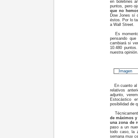
en boletines a
puntos, pero oj
que no hemos
Dow Jones sí 
éstos. Por lo t
a Wall Street.
Es momento de
pensando que 
cambiará si ve
10.480 puntos
nuestra opinión
En cuanto al S
relativos ante
adjunto, vere
Estocástico e
posibilidad de 
Técnicament
de máximos y 
una zona de r
paso a un nuev
todo caso, la
semana muy cer