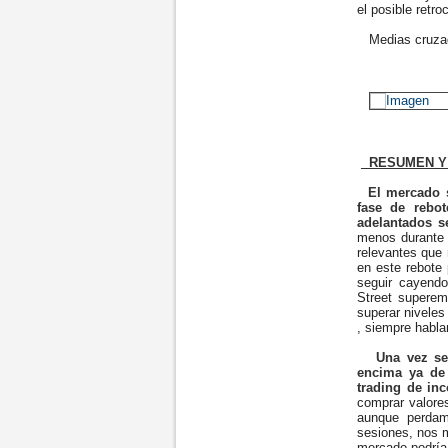
el posible retro
Medias cruzad
RESUMEN Y 
El mercado s
fase de rebo
adelantados s
menos durante
relevantes que
en este rebote 
seguir cayendo
Street superem
superar niveles
, siempre habla
Una vez se 
encima ya de 
trading de in
comprar valores
aunque perdam
sesiones, nos 
mercado podría 