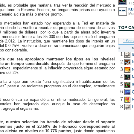
7 R
o, es probable que mañana, tras ver la reacción del mercado a
KB
 que tome la Reserva Federal, se tengan más prisas que ayuden a
cenario alcista más o menos pronto.
mercados han estado hoy esperando a la Fed en materia de
TOP C
aria donde ha vuelto a recortar su programa de compra de activos
 millones de dólares, por lo que a partir de ahora sólo invertirá
 mensuales frente a los 85.000 con los uqe se inició el programa
e 2.012. La institución, que mantiene los tipos de interés en un
1 Sem
 del 0-0.25%, vuelve a decir en su comunicado que seguirán bajos
#
N
po considerable.
1
ble que sea apropiado mantener los tipos en los nivelesl
2
f
nte un tiempo considerable
después de que termine el programa
tivos, especialmente si la inflación proyectada sigue estando por
3
N
tivo del 2%.
4
 a que aún existe "una significativa infrautilización de los
5
r
les" pese a los recientes progresos en el desempleo, actualmente
6
Q
7
 económica se expandió a un ritmo moderado. En general, las
R
aborales han mejorado algo, aunque la tasa de desempleo ha
8
L
, agrega el organismo.
e,
nuestro selectivo ha tratado de rebotar desde el soporte
enemos justo en el 23.60% de Fibonacci correspondiente al
o alcista en niveles de 10.776 puntos
, justo donde apuntamos