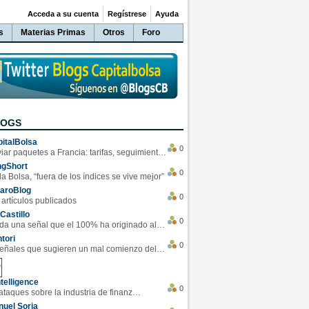
Acceda a su cuenta
Regístrese
Ayuda
s
Materias Primas
Otros
Foro
LOGS
italBolsa
0
Enviar paquetes a Francia: tarifas, seguimiento y ventajas destacadas
ngShort
0
la Bolsa, “fuera de los índices se vive mejor”
varoBlog
0
 artículos publicados
Castillo
0
Se da una señal que el 100% ha originado alzas en las bolsas
tori
0
4 Señales que sugieren un mal comienzo del 3T de la economía EEUU
telligence
0
Los ciberataques sobre la industria de finanzas se han duplicado este año
uel Soria