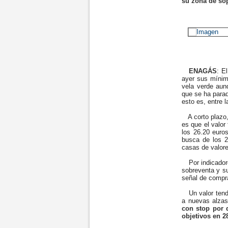
su zona de sop
ENAGÁS
: E
ayer sus mínim
vela verde aun
que se ha parad
esto es, entre 
A corto plazo,
es que el valor
los 26.20 euro
busca de los 2
casas de valores
Por indicadore
sobreventa y s
señal de compr
Un valor tende
a nuevas alzas
con stop por 
objetivos en 2