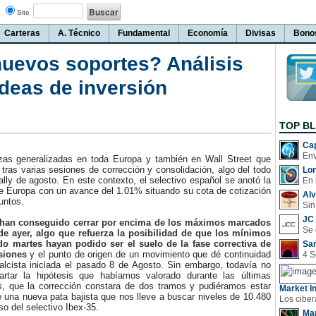
Site
Carteras
A. Técnico
Fundamental
Economía
Divisas
Bono
nuevos soportes? Análisis
ideas de inversión
TOP B
Cap
as generalizadas en toda Europa y también en Wall Street que
 tras varias sesiones de corrección y consolidación, algo del todo
Lo
rally de agosto. En este contexto, el selectivo español se anotó la
En 
e Europa con un avance del 1.01% situando su cota de cotización
Al
puntos.
Sin
JC 
 han conseguido cerrar por encima de los máximos marcados
de ayer, algo que refuerza la posibilidad de que los mínimos
do martes hayan podido ser el suelo de la fase correctiva de
San
siones
y el punto de origen de un movimiento que dé continuidad
 alcista iniciada el pasado 8 de Agosto. Sin embargo, todavía no
rtar la hipótesis que habíamos valorado durante las últimas
s, que la corrección constara de dos tramos y pudiéramos estar
Market In
de una nueva pata bajista que nos lleve a buscar niveles de 10.480
so del selectivo Ibex-35.
Man