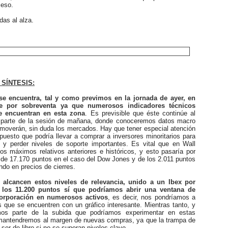
ceso.
as al alza.
SÍNTESIS:
e encuentra, tal y como previmos en la jornada de ayer, en
te por sobreventa ya que numerosos indicadores técnicos
e encuentran en esta zona
. Es previsible que éste continúe al
 parte de la sesión de mañana, donde conoceremos datos macro
 moverán, sin duda los mercados. Hay que tener especial atención
puesto que podría llevar a comprar a inversores minoritarios para
 y perder niveles de soporte importantes. Es vital que en Wall
os máximos relativos anteriores e históricos, y esto pasaría por
 de 17.170 puntos en el caso del Dow Jones y de los 2.011 puntos
ndo en precios de cierres.
alcancen estos niveles de relevancia, unido a un Ibex por
los 11.200 puntos sí que podríamos abrir una ventana de
corporación en numerosos activos
, es decir, nos pondríamos a
 que se encuentren con un gráfico interesante. Mientras tanto, y
os parte de la subida que podríamos experimentar en estas
mantendremos al margen de nuevas compras, ya que la trampa de
ser de libro si no se superan niveles clave.