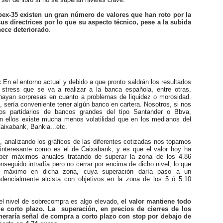
bex-35 existen un gran número de valores que han roto por la
sus directrices por lo que su aspecto técnico, pese a la subida
ece deteriorado
.
:
En el entorno actual y debido a que pronto saldrán los resultados
 stress que se va a realizar a la banca española, entre otras,
ayan sorpresas en cuanto a problemas de liquidez o morosidad.
, sería conveniente tener algún banco en cartera. Nosotros, si nos
os partidarios de bancos grandes del tipo Santander o Bbva,
n ellos existe mucha menos volatilidad que en los medianos del
Caixabank, Bankia...etc.
analizando los gráficos de las diferentes cotizadas nos topamos
 interesante como es el de Caixabank, y es que el valor hoy ha
per máximos anuales tratando de superar la zona de los 4.86
nseguido intradía pero no cerrar por encima de dicho nivel, lo que
e máximo en dicha zona, cuya superación daría paso a un
dencialmente alcista con objetivos en la zona de los 5 ó 5.10
 nivel de sobrecompra es algo elevado,
el valor mantiene todo
de corto plazo. La superación, en precios de cierres de los
neraría señal de compra a corto plazo con stop por debajo de