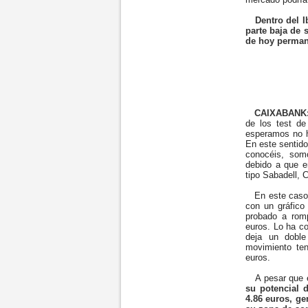
Dentro del I
parte baja de 
de hoy perman
CAIXABANK
de los test de
esperamos no h
En este sentido
conocéis, som
debido a que e
tipo Sabadell, 
En este caso, 
con un gráfico
probado a rom
euros. Lo ha co
deja un dobl
movimiento ten
euros.
A pesar que el
su potencial 
4.86 euros, ge