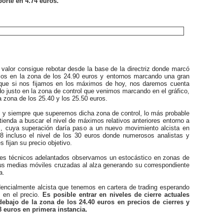
orte en 4.74 euros.
l valor consigue rebotar desde la base de la directriz donde marcó
os en la zona de los 24.90 euros y entornos marcando una gran
que si nos fijamos en los máximos de hoy, nos daremos cuenta
o justo en la zona de control que venimos marcando en el gráfico,
la zona de los 25.40 y los 25.50 euros.
 y siempre que superemos dicha zona de control, lo más probable
 tienda a buscar el nivel de máximos relativos anteriores entorno a
s, cuya superación daría paso a un nuevo movimiento alcista en
8 incluso el nivel de los 30 euros donde numerosos analistas y
 fijan su precio objetivo.
s técnicos adelantados observamos un estocástico en zonas de
us medias móviles cruzadas al alza generando su correspondiente
a.
ncialmente alcista que tenemos en cartera de trading esperando
 en el precio.
Es posible entrar en niveles de cierre actuales
debajo de la zona de los 24.40 euros en precios de cierres y
8 euros en primera instancia.