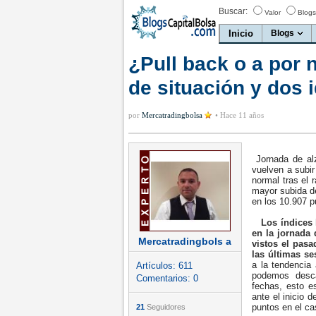
Buscar:
Valor
Blogs
Inicio
Blogs
¿Pull back o a por 
de situación y dos 
por
Mercatradingbolsa
•
Hace 11 años
Jornada de alz
vuelven a subir
normal tras el 
mayor subida d
en los 10.907 
Los índices
en la jornada 
Mercatradingbols a
vistos el pasa
las últimas se
a la tendencia
Artículos:
611
podemos desca
Comentarios:
0
fechas, esto e
ante el inicio 
puntos en el ca
21
Seguidores