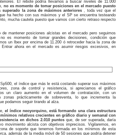
nteriores. El rebote podría llevarnos a buscar niveles de 11.000
o,
no es momento de tomar posiciones en el mercado puesto
 superado la zona de máximos anteriores
, toda vez que el
que ha hecho con sus máximos y el SP se encuentra testeando
anto, mucha cautela puesto que vamos con cierto retraso respecto
 mantener posiciones alcistas en el mercado pero seguimos
no es momento de tomar grandes decisiones, condición que
mos un Ibex por encima de 11.200 ó retroceder hacia la zona de
. Entrar ahora en el mercado es asumir riesgos excesivos, en
.
p500, el índice que más le está costando superar sus máximos
riores, zona de control y resistencia, si apreciamos el gráfico
mos un claro aumento en el volumen de contratación, con un
n zonas prácticamente de sobreventa, lo que incrementa la
que podamos seguir tirando al alza.
e,
el índice neoyorquino, está formando una clara estructura
mínimos relativos crecientes en gráfico diario y semanal con
esistencia en dichos 2.010 puntos
que, de ser superada, daría
o movimiento alcista con objetivos imprecisos. Vigilaremos, en
 zona de soporte que tenemos formada en los mínimos de esta
ca, además de la media móvil de 50 sesiones que podría detener