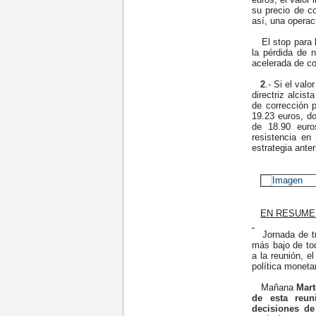
su precio de c
así, una operac
El stop para la
la pérdida de n
acelerada de co
2
.- Si el val
directriz alcis
de corrección p
19.23 euros, do
de 18.90 euro
resistencia en
estrategia anter
EN RESUME
Jornada de tra
más bajo de to
a la reunión, 
política moneta
Mañana
Mart
de esta reun
decisiones de