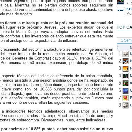
ntienen vigentes, pese a que algunos índices europeos cerraron
7 R
la baja. Mientras no se pierdan dichos soportes seguimos sin
KB
sibilidad de ver una continuidad dentro del proceso alcista que tuvo
asado mes de Agosto.
es tienen la mirada puesta en la próxima reunión mensual del
TOP C
rá lugar este próximo Jueves
. Los expertos dudan de que el
 preside Mario Dragui vaya a adoptar nuevos estímulos. Esta
 de confortar a los inversores dejando entrever que está realmente
n el anclaje de las expectativas de inflación.
1 Sem
#
N
recimiento del sector manufacturero se relentizó ligeramente en
1
del tenue ímpetu de la recuperación económica. En Agosto, el
dice de Gerentes de Compras) cayó al 51.1%, frente al 51.7% del
2
f
 Por encima de 50 indica expansión, por debajo de 50 indica
3
N
4
specto técnico del Indice de referencia de la bolsa española,
 hemos asistido a una sesión anodina donde se ha respetado, de
5
r
triz alcista acelerada en gráfico diario, aunque tampoco hemos roto
s clave como son los 10.885 puntos para dar por concluída la
6
Q
daria (bajista) que llevamos desde prácticamente todo el verano.
7
y el español también, están esperando al próximo Jueves para
R
s a ver cómo se desarrollan las siguientes sesiones.
8
L
indicadores técnicos adelantados, observamos sus medias
20 sesiones) cruzadas a la baja, Macd en situación de compra y
zonas de sobrecompra. Divergencias, pues, entre indicadores.
 por encima de 10.885 puntos, deberíamos asistir a un nuevo