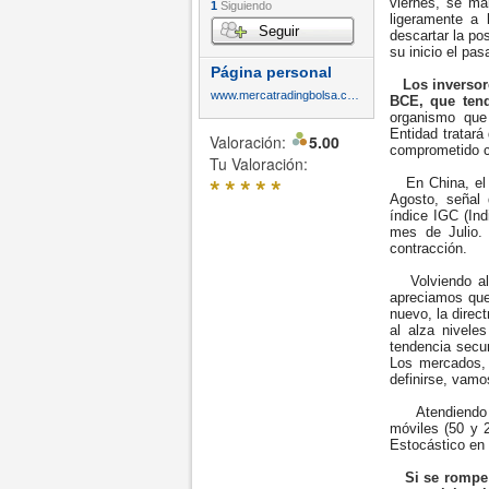
viernes, se ma
1
Siguiendo
ligeramente a 
Seguir
descartar la po
su inicio el p
Página personal
Los inversor
www.mercatradingbolsa.com
BCE, que tend
organismo que
Entidad tratará
Valoración:
5.00
comprometido co
Tu Valoración:
*
*
*
*
*
En China, el c
Agosto, señal 
índice IGC (In
mes de Julio.
contracción.
Volviendo al a
apreciamos que
nuevo, la direc
al alza nivele
tendencia secun
Los mercados, 
definirse, vamo
Atendiendo a 
móviles (50 y 
Estocástico en 
Si se rompe