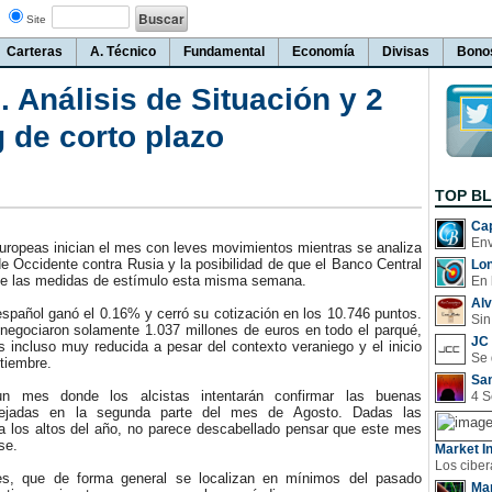
Site
Carteras
A. Técnico
Fundamental
Economía
Divisas
Bono
 Análisis de Situación y 2
g de corto plazo
TOP B
Cap
opeas inician el mes con leves movimientos mientras se analiza
e Occidente contra Rusia y la posibilidad de que el Banco Central
Lo
e las medidas de estímulo esta misma semana.
En 
Al
spañol ganó el 0.16% y cerró su cotización en los 10.746 puntos.
Sin
 negociaron solamente 1.037 millones de euros en todo el parqué,
JC 
s incluso muy reducida a pesar del contexto veraniego y el inicio
tiembre.
San
es donde los alcistas intentarán confirmar las buenas
ejadas en la segunda parte del mes de Agosto. Dadas las
ta los altos del año, no parece descabellado pensar que este mes
se.
Market In
 que de forma general se localizan en mínimos del pasado
Man