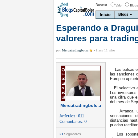
Buscar:
Valor
Blogs
Inicio
Blogs
Esperando a Dragui.
valores para tradin
por
Mercatradingbolsa
•
Hace 11 años
Las bolsas eur
las sanciones d
Europeo aprueb
El selectivo e
Los inversores
una cifra que e
del mes de Sep
Mercatradingbols a
Arranca un m
sensaciones d
Artículos:
611
distancias has
Comentarios:
0
puedan reeditar
Los soportes,
21
Seguidores