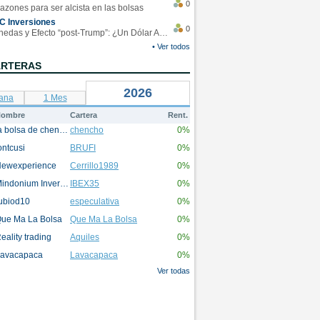
0
azones para ser alcista en las bolsas
C Inversiones
0
Monedas y Efecto “post-Trump”: ¿Un Dólar Americano operando en rangos?
• Ver todos
ARTERAS
2026
ana
1 Mes
ombre
Cartera
Rent.
la bolsa de chencho
chencho
0%
ontcusi
BRUFI
0%
ewexperience
Cerrillo1989
0%
Mindonium Inversions
IBEX35
0%
ubiod10
especulativa
0%
ue Ma La Bolsa
Que Ma La Bolsa
0%
eality trading
Aquiles
0%
avacapaca
Lavacapaca
0%
Ver todas