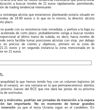
otización a buscar niveles de 21 euros rápidamente, permitiendo,
ión de trading tendencial interesante.
 estrategia alcista que estaríamos planteando estaría situado en
iveles de 19.90 euros o lo que es lo mismo, la directriz alcista
rto plazo.
or no puede con su resistencia más inmediata, y perfora a la baja su
ta acelerada de corto plazo, probablemente venga a buscar niveles
roporcional al último tramo de subida, es decir, hacia niveles de
nde sería factible tomar posiciones alcistas con stop por debajo
s en precios de cierres y objetivos, primero en la zona de
 21.21 euros y en segunda instancia la zona mencionada en la
ior en 21 euros.
N:
nquilidad la que hemos tenido hoy con un volumen bajísimo (el
do el verano), en una semana en la que permaneceremos atentos
el próximo Jueves del BCE que nos dará las pistas de su próxima
ria de estímulos.
es y miércoles, podrían ser jornadas de transición a la espera
ión tan importante
.
No es momento de tomar grandes
 inversión
ya que el tema Ucrania sigue en el candelero. En