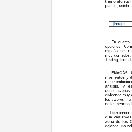
tramo alcista 
puntos, asistir
En cuanto a 
opciones. Com
español nos of
muy contados, l
Trading, bien d
ENAGÁS
:
momentos
y d
recomendacion
análisis, y 
connotaciones 
dividendo muy a
los valores mej
de los pertenec
Técnicament
que veníamos 
zona de los 2
dejando una vel