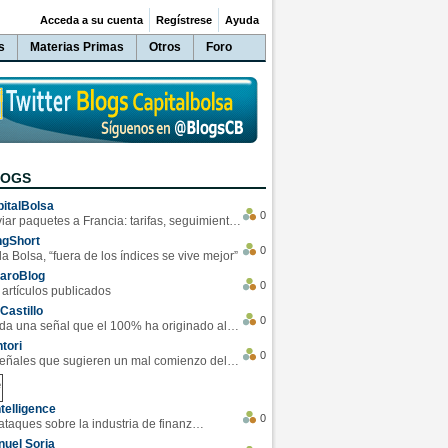
Acceda a su cuenta
Regístrese
Ayuda
s
Materias Primas
Otros
Foro
LOGS
italBolsa
0
Enviar paquetes a Francia: tarifas, seguimiento y ventajas destacadas
ngShort
0
la Bolsa, “fuera de los índices se vive mejor”
varoBlog
0
 artículos publicados
Castillo
0
Se da una señal que el 100% ha originado alzas en las bolsas
tori
0
4 Señales que sugieren un mal comienzo del 3T de la economía EEUU
telligence
0
Los ciberataques sobre la industria de finanzas se han duplicado este año
uel Soria