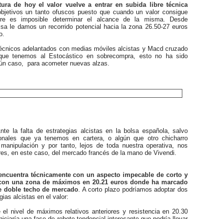
ura de hoy el valor vuelve a entrar en subida libre técnica
bjetivos un tanto ofuscos puesto que cuando un valor consigue
bre es imposible determinar el alcance de la misma. Desde
lsa le damos un recorrido potencial hacia la zona 26.50-27 euros
o.
cnicos adelantados con medias móviles alcistas y Macd cruzado
nque tenemos al Estocástico en sobrecompra, esto no ha sido
gún caso, para acometer nuevas alzas.
nte la falta de estrategias alcistas en la bolsa española, salvo
onales que ya tenemos en cartera, o algún que otro chicharro
 manipulación y por tanto, lejos de toda nuestra operativa, nos
res, en este caso, del mercado francés de la mano de Vivendi.
encuentra técnicamente con un aspecto impecable de corto y
con una zona de máximos en 20.21 euros donde ha marcado
e doble techo de mercado
. A corto plazo podríamos adoptar dos
gias alcistas en el valor:
 el nivel de máximos relativos anteriores y resistencia en 20.30
iniciaría una fase de rebote tendencial interesante que podría llevar