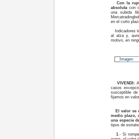
Con la rupt
absoluta
con o
una subida li
Mercatradingbo
en el corto plaz
Indicadores té
al alza y, au
motivo, en nin
VIVENDI:
A
casos excepci
susceptible de
fijamos en valo
El valor se 
medio plazo, 
una especie d
tipos de estrate
1
.- Si rompe
euros, el valor 