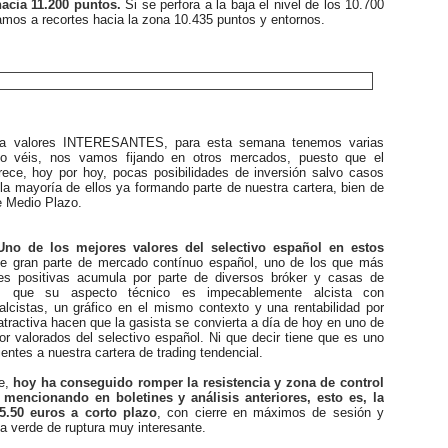
hacia 11.200 puntos.
Si se perfora a la baja el nivel de los 10.700
íamos a recortes hacia la zona 10.435 puntos y entornos.
valores INTERESANTES, para esta semana tenemos varias
o véis, nos vamos fijando en otros mercados, puesto que el
rece, hoy por hoy, pocas posibilidades de inversión salvo casos
a mayoría de ellos ya formando parte de nuestra cartera, bien de
e Medio Plazo.
Uno de los mejores valores del selectivo español en estos
e gran parte de mercado contínuo español, uno de los que más
es positivas acumula por parte de diversos bróker y casas de
es que su aspecto técnico es impecablemente alcista con
alcistas, un gráfico en el mismo contexto y una rentabilidad por
tractiva hacen que la gasista se convierta a día de hoy en uno de
or valorados del selectivo español. Ni que decir tiene que es uno
ientes a nuestra cartera de trading tendencial.
e,
hoy ha conseguido romper la resistencia y zona de control
mencionando en boletines y análisis anteriores, esto es, la
5.50 euros a corto plazo
, con cierre en máximos de sesión y
a verde de ruptura muy interesante.