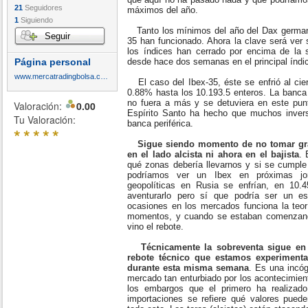
21
Seguidores
máximos del año.
1
Siguiendo
Tanto los mínimos del año del Dax german
Seguir
35 han funcionado. Ahora la clave será ver s
los índices han cerrado por encima de la s
Página personal
desde hace dos semanas en el principal índi
www.mercatradingbolsa.com
El caso del Ibex-35, éste se enfrió al cie
0.88% hasta los 10.193.5 enteros. La banca 
no fuera a más y se detuviera en este pun
Valoración:
0.00
Espírito Santo ha hecho que muchos inverso
Tu Valoración:
banca periférica.
*
*
*
*
*
Sigue siendo momento de no tomar gra
en el lado alcista ni ahora en el bajista
. 
qué zonas debería llevarnos y si se cumple
podríamos ver un Ibex en próximas jor
geopolíticas en Rusia se enfrían, en 10.
aventurarlo pero sí que podría ser un e
ocasiones en los mercados funciona la teorí
momentos, y cuando se estaban comenzand
vino el rebote.
Técnicamente la sobreventa sigue e
rebote técnico que estamos experimenta
durante esta misma semana
. Es una incó
mercado tan enturbiado por los acontecimien
los embargos que el primero ha realizad
importaciones se refiere qué valores pued