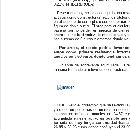
0.21% es
IBERDROLA
:
Pese a que hoy no ha conseguido una revalo
activos como constructoras, etc. los títulos 
en el soporte de corto plazo que conforman 
figura de doble suelo. El stop para cualquier
pasaría por no perder, en precios de cierre
ahora mismo la directriz de medio plazo ya 
hacia zonas de 5 euros y entornos donde ya no
Por arriba, el rebote podría llevarno
euros como primera resistencia interm
anuales en 5.60 euros donde tendríamos su
En zona de sobreventa acumulada. El rebo
mañana tomando el relevo de constructoras.
OHL
: Serio el correctivo que ha llevado l
y es que en poco más de un mes ha cedido 
la zona de mínimos anuales en 24.57 euro
acumulada en este activo
es posible que 
jornada de hoy tenga continuidad hasta
26.85
y 28.26 euros donde confluyen el 23.60