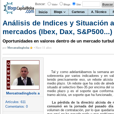
Buscar:
Valor
Blogs
Site
Inicio
Blogs
Carteras
A. Técnico
Análisis de Indices y Situación 
mercados (Ibex, Dax, S&P500...)
Oportunidades en valores dentro de un mercado turbu
por
Mercatradingbolsa
•
Hace 11 años
Tal y como adelantábamos la semana anter
sobreventa por varios indicadores y en va
tenido precísamente eso, un rebote alcista
medio plazo. Un rebote que ha sido de alre
situado al selectivo Ibex-35 por encima del s
medio plazo y es el soporte que conforma
Mercatradingbols a
tramo alcista, un soporte que ha funcionado
Artículos:
611
La pérdida de la directriz alcista d
consumó en la jornada del pasado día
Comentarios:
0
volumen de contratación, por lo que quedaría
que aquí no ha pasado nada y que podríamos