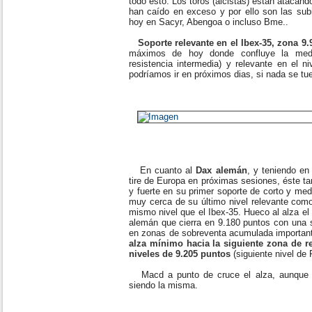
todo esto. Los toros (alcistas) están ataca
han caído en exceso y por ello son las sub
hoy en Sacyr, Abengoa o incluso Bme..
Soporte relevante en el Ibex-35, zona 9
máximos de hoy donde confluye la med
resistencia intermedia) y relevante en el 
podríamos ir en próximos dias, si nada se t
En cuanto al
Dax alemán
, y teniendo en
tire de Europa en próximas sesiones, éste t
y fuerte en su primer soporte de corto y med
muy cerca de su último nivel relevante como
mismo nivel que el Ibex-35. Hueco al alza el 
alemán que cierra en 9.180 puntos con una s
en zonas de sobreventa acumulada important
alza mínimo hacia la siguiente zona de r
niveles de 9.205 puntos
(siguiente nivel de 
Macd a punto de cruce el alza, aunque la
siendo la misma.