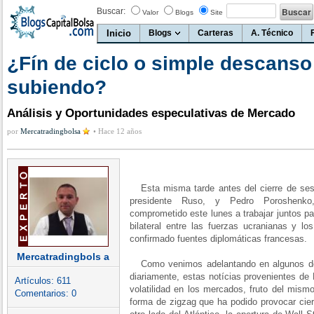
Buscar:
Valor
Blogs
Site
Inicio
Blogs
Carteras
A. Técnico
¿Fín de ciclo o simple descanso
subiendo?
Análisis y Oportunidades especulativas de Mercado
por
Mercatradingbolsa
•
Hace 12 años
Esta misma tarde antes del cierre de se
presidente Ruso, y Pedro Poroshenko
comprometido este lunes a trabajar juntos par
bilateral entre las fuerzas ucranianas y lo
confirmado fuentes diplomáticas francesas.
Mercatradingbols a
Como venimos adelantando en algunos de 
diariamente, estas notícias provenientes de
Artículos:
611
volatilidad en los mercados, fruto del mism
Comentarios:
0
forma de zigzag que ha podido provocar ciert