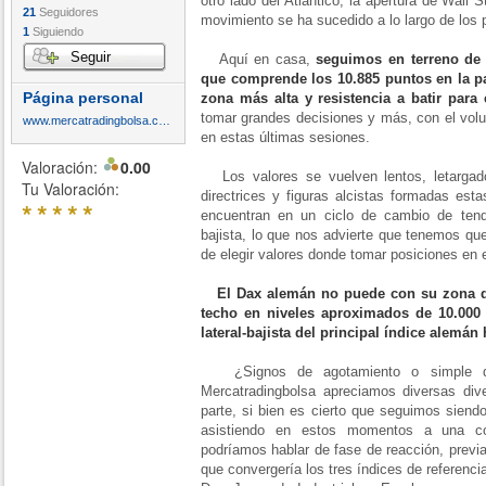
otro lado del Atlántico, la apertura de Wall 
21
Seguidores
movimiento se ha sucedido a lo largo de los p
1
Siguiendo
Seguir
Aquí en casa,
seguimos en terreno de 
que comprende los 10.885 puntos en la pa
Página personal
zona más alta y resistencia a batir para 
tomar grandes decisiones y más, con el vol
www.mercatradingbolsa.com
en estas últimas sesiones.
Valoración:
0.00
Los valores se vuelven lentos, letargad
Tu Valoración:
directrices y figuras alcistas formadas est
*
*
*
*
*
encuentran en un ciclo de cambio de tenden
bajista, lo que nos advierte que tenemos qu
de elegir valores donde tomar posiciones e
El Dax alemán no puede con su zona 
techo en niveles aproximados de 10.000 
lateral-bajista del principal índice alemán 
¿Signos de agotamiento o simple d
Mercatradingbolsa apreciamos diversas div
parte, si bien es cierto que seguimos siendo
asistiendo en estos momentos a una con
podríamos hablar de fase de reacción, previ
que convergería los tres índices de referenc