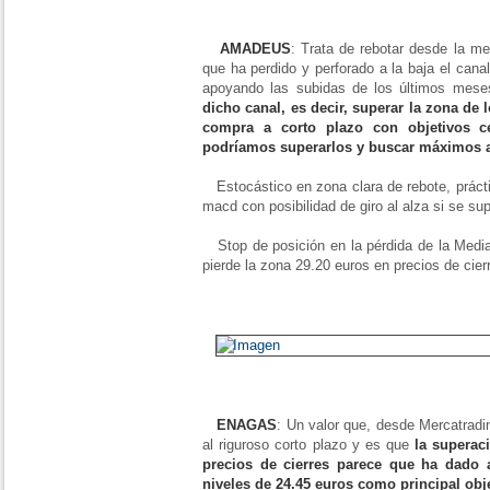
AMADEUS
: Trata de rebotar desde la m
que ha perdido y perforado a la baja el cana
apoyando las subidas de los últimos mes
dicho canal, es decir, superar la zona de 
compra a corto plazo con objetivos c
podríamos superarlos y buscar máximos a
Estocástico en zona clara de rebote, práct
macd con posibilidad de giro al alza si se s
Stop de posición en la pérdida de la Media 
pierde la zona 29.20 euros en precios de cier
ENAGAS
: Un valor que, desde Mercatradi
al riguroso corto plazo y es que
la superac
precios de cierres parece que ha dado a
niveles de 24.45 euros como principal obj