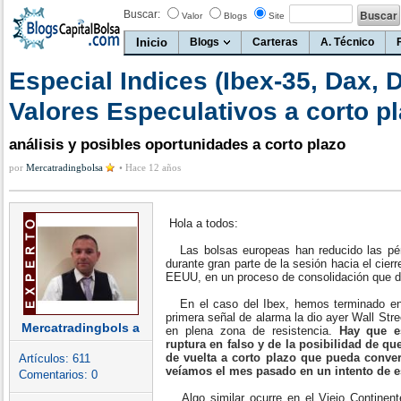
Buscar:
Valor
Blogs
Site
Inicio
Blogs
Carteras
A. Técnico
Especial Indices (Ibex-35, Dax,
Valores Especulativos a corto p
análisis y posibles oportunidades a corto plazo
por
Mercatradingbolsa
•
Hace 12 años
Hola a todos:
Las bolsas europeas han reducido las pér
durante gran parte de la sesión hacia el cier
EEUU, en un proceso de consolidación que d
En el caso del Ibex, hemos terminado en 
primera señal de alarma la dio ayer Wall Str
Mercatradingbols a
en plena zona de resistencia.
Hay que e
ruptura en falso y de la posibilidad de q
de vuelta a corto plazo que pueda converti
Artículos:
611
veíamos el mes pasado en un intento de e
Comentarios:
0
Algo similar ocurre en el Viejo Continente