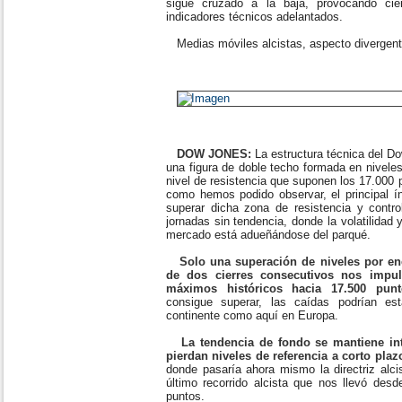
sigue cruzado a la baja, provocando cie
indicadores técnicos adelantados.
Medias móviles alcistas, aspecto divergen
DOW JONES:
La estructura técnica del D
una figura de doble techo formada en nivele
nivel de resistencia que suponen los 17.000 p
como hemos podido observar, el principal í
superar dicha zona de resistencia y contro
jornadas sin tendencia, donde la volatilidad
mercado está adueñándose del parqué.
Solo una superación de niveles por en
de dos cierres consecutivos nos impu
máximos históricos hacia 17.500 pun
consigue superar, las caídas podrían est
continente como aquí en Europa.
La tendencia de fondo se mantiene int
pierdan niveles de referencia a corto pla
donde pasaría ahora mismo la directriz alc
último recorrido alcista que nos llevó de
puntos.