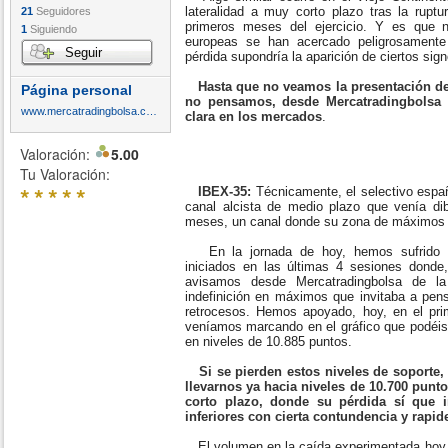
lateralidad a muy corto plazo tras la ruptur
21
Seguidores
primeros meses del ejercicio. Y es que 
1
Siguiendo
europeas se han acercado peligrosamente
Seguir
pérdida supondría la aparición de ciertos sig
Hasta que no veamos la presentación de
Página personal
no pensamos, desde Mercatradingbolsa 
www.mercatradingbolsa.com
clara en los mercados
.
Valoración:
5.00
Tu Valoración:
*
*
*
*
*
IBEX-35:
Técnicamente, el selectivo españ
canal alcista de medio plazo que venía dib
meses, un canal donde su zona de máximos 
En la jornada de hoy, hemos sufrido 
iniciados en las últimas 4 sesiones donde
avisamos desde Mercatradingbolsa de l
indefinición en máximos que invitaba a pen
retrocesos. Hemos apoyado, hoy, en el pri
veníamos marcando en el gráfico que podéis 
en niveles de 10.885 puntos.
Si se pierden estos niveles de soporte,
llevarnos ya hacia niveles de 10.700 punt
corto plazo, donde su pérdida sí que i
inferiores con cierta contundencia y rapid
El volumen en la caída experimentada hoy h