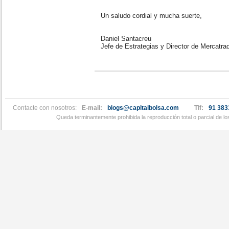
Un saludo cordial y mucha suerte,
Daniel Santacreu
Jefe de Estrategias y Director de Mercatra
Contacte con nosotros:
E-mail:
blogs@capitalbolsa.com
Tlf:
91 383
Queda terminantemente prohibida la reproducción total o parcial de l