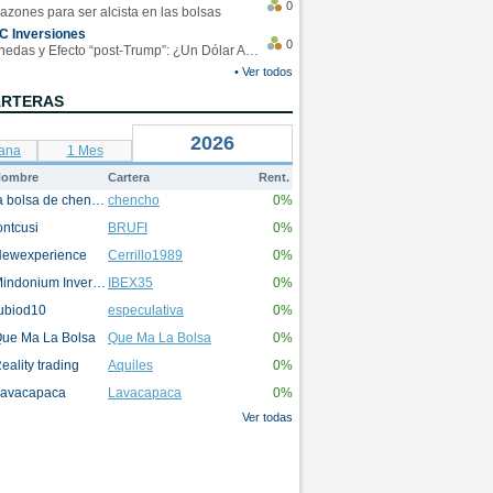
0
azones para ser alcista en las bolsas
C Inversiones
0
Monedas y Efecto “post-Trump”: ¿Un Dólar Americano operando en rangos?
• Ver todos
ARTERAS
2026
ana
1 Mes
ombre
Cartera
Rent.
la bolsa de chencho
chencho
0%
ontcusi
BRUFI
0%
ewexperience
Cerrillo1989
0%
Mindonium Inversions
IBEX35
0%
ubiod10
especulativa
0%
ue Ma La Bolsa
Que Ma La Bolsa
0%
eality trading
Aquiles
0%
avacapaca
Lavacapaca
0%
Ver todas