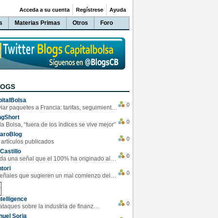
Acceda a su cuenta
Regístrese
Ayuda
s
Materias Primas
Otros
Foro
LOGS
italBolsa
0
Enviar paquetes a Francia: tarifas, seguimiento y ventajas destacadas
ngShort
0
la Bolsa, “fuera de los índices se vive mejor”
varoBlog
0
 artículos publicados
Castillo
0
Se da una señal que el 100% ha originado alzas en las bolsas
tori
0
4 Señales que sugieren un mal comienzo del 3T de la economía EEUU
telligence
0
Los ciberataques sobre la industria de finanzas se han duplicado este año
uel Soria