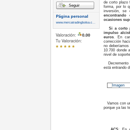
de corto plazo
Seguir
forma, por lo 
inversión, se
encontrando 
Página personal
ocasiones sup
www.mercatradingbolsa.com
Si a corto 
impulso alcis
Valoración:
0.00
euros
. En cam
Tu Valoración:
corrección haci
*
*
*
*
*
no deberíamos p
10.700 donde a
nivel de soport
Decremento en
está entrando d
Vamos con una
porque ya las 
ACS
: En 