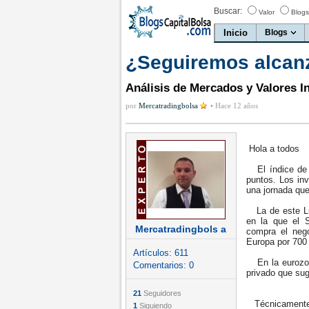
Buscar:
Valor
Blogs
Inicio
Blogs
¿Seguiremos alcan
Análisis de Mercados y Valores I
por
Mercatradingbolsa
•
Hace 12 años
Hola a todos
El índice de r
puntos. Los in
una jornada que
La de este Lun
en la que el 
Mercatradingbols a
compra el neg
Europa por 700 
Artículos:
611
En la eurozona
Comentarios:
0
privado que sug
21
Seguidores
Técnicamente, n
1
Siguiendo