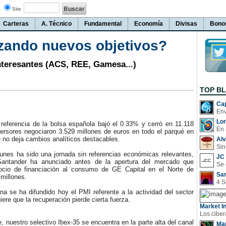
Site
Carteras
A. Técnico
Fundamental
Economía
Divisas
Bono
zando nuevos objetivos?
nteresantes (ACS, REE, Gamesa...)
TOP B
Cap
Lo
eferencia de la bolsa española bajó el 0.33% y cerró en 11.118
En 
versores negociaron 3.529 millones de euros en todo el parqué en
 no deja cambios analíticos destacables.
Al
Sin
es ha sido una jornada sin referencias económicas relevantes,
JC 
Santander ha anunciado antes de la apertura del mercado que
ocio de financiación al consumo de GE Capital en el Norte de
San
millones.
 se ha difundido hoy el PMI referente a la actividad del sector
iere que la recuperación pierde cierta fuerza.
Market In
uestro selectivo Ibex-35 se encuentra en la parte alta del canal
Man