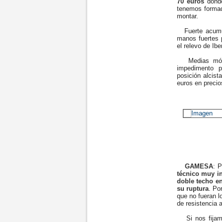
70 euros
donde
tenemos formad
montar.
Fuerte acumula
manos fuertes p
el relevo de Ib
Medias móvile
impedimento p
posición alcist
euros en precio
GAMESA
: 
técnico muy i
doble techo en
su ruptura
. Po
que no fueran l
de resistencia 
Si nos fijamo