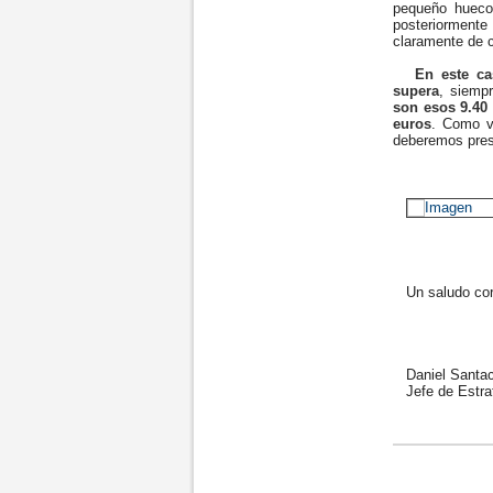
pequeño hueco
posteriorment
claramente de c
En este ca
supera
, siemp
son esos 9.40 
euros
. Como vé
deberemos prest
Un saludo cord
Daniel Santac
Jefe de Estrat