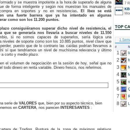
 formado y se muestra impotente a la hora de superarlo de alguna
7 R
que de forma inteligente y según nos muestran los manuales de
KB
 compra en soportes y no en resistencias
. El Ibex se está
en una fuerte barrera que ya ha intentado en algunas
erar como son los 11.200 puntos.
TOP C
plazo consiguiéramos superar dicho nivel de resistencia, el
ta que se generaría nos llevaría a buscar niveles de 11.550
bio, si no somos capaces de superarlos, sería lógica una
1 Sem
a niveles de soporte como son los 10.885 puntos, nivel clave que
erder, puesto que de lo contrario las caídas podrían llevarnos a
#
N
hí sí que tendríamos un nivel de muchísima relevancia y último
1
e a corto y medio plazo.
2
f
 el volumen de negociación en la sesión de hoy, señal que no
3
el todo dinero en renta variable. Dinero fresco, nos referimos.
N
4
5
r
6
Q
7
R
 serie de
VALORES
que, bien por su aspecto técnico, bien
8
L
tenemos en
CARTERA
, nos parecen
INTERESANTES
:
cartera de Trading. Ruptura de la zona de máximos relativos