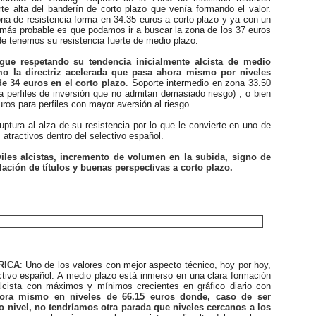
rte alta del banderín de corto plazo que venía formando el valor.
na de resistencia forma en 34.35 euros a corto plazo y ya con un
lo más probable es que podamos ir a buscar la zona de los 37 euros
e tenemos su resistencia fuerte de medio plazo.
gue respetando su tendencia inicialmente alcista de medio
mo la directriz acelerada que pasa ahora mismo por niveles
e 34 euros en el corto plazo
. Soporte intermedio en zona 33.50
a perfiles de inversión que no admitan demasiado riesgo) , o bien
uros para perfiles con mayor aversión al riesgo.
tura al alza de su resistencia por lo que le convierte en uno de
 atractivos dentro del selectivo español.
les alcistas, incremento de volumen en la subida, signo de
ación de títulos y buenas perspectivas a corto plazo.
RICA
: Uno de los valores con mejor aspecto técnico, hoy por hoy,
ctivo español. A medio plazo está inmerso en una clara formación
lcista con máximos y mínimos crecientes en gráfico diario con
hora mismo en niveles de 66.15 euros donde, caso de ser
 nivel, no tendríamos otra parada que niveles cercanos a los