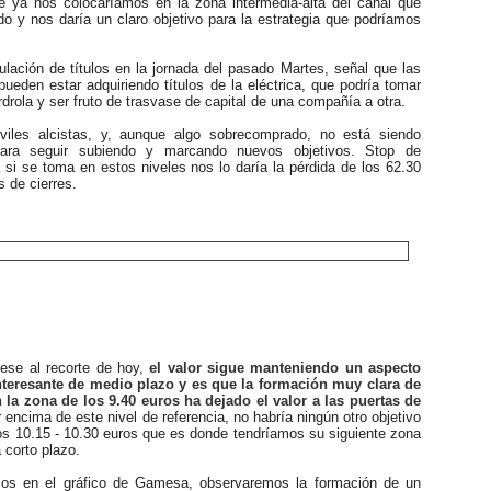
 ya nos colocaríamos en la zona intermedia-alta del canal que
o y nos daría un claro objetivo para la estrategia que podríamos
ción de títulos en la jornada del pasado Martes, señal que las
ueden estar adquiriendo títulos de la eléctrica, que podría tomar
erdrola y ser fruto de trasvase de capital de una compañía a otra.
s alcistas, y, aunque algo sobrecomprado, no está siendo
ara seguir subiendo y marcando nuevos objetivos. Stop de
a si se toma en estos niveles nos lo daría la pérdida de los 62.30
s de cierres.
Pese al recorte de hoy,
el valor sigue manteniendo un aspecto
nteresante de medio plazo y es que la formación muy clara de
 la zona de los 9.40 euros ha dejado el valor a las puertas de
r encima de este nivel de referencia, no habría ningún otro objetivo
os 10.15 - 10.30 euros que es donde tendríamos su siguiente zona
a corto plazo.
s en el gráfico de Gamesa, observaremos la formación de un