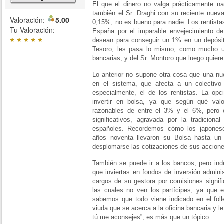
El que el dinero no valga prácticamente na
también el Sr. Draghi con su reciente nueva
Valoración:
5.00
0,15%, no es bueno para nadie. Los rentist
Tu Valoración:
España por el imparable envejecimiento de
*
*
*
*
*
desean para conseguir un 1% en un depósito
Tesoro, les pasa lo mismo, como mucho 
bancarias, y del Sr. Montoro que luego quier
Lo anterior no supone otra cosa que una nue
en el sistema, que afecta a un colectivo
especialmente, el de los rentistas. La op
invertir en bolsa, ya que según qué val
razonables de entre el 3% y el 6%, pero 
significativos, agravada por la tradicional
españoles. Recordemos cómo los japonese
años noventa llevaron su Bolsa hasta un 
desplomarse las cotizaciones de sus accione
También se puede ir a los bancos, pero ind
que inviertas en fondos de inversión adminis
cargos de su gestora por comisiones signifi
las cuales no ven los partícipes, ya que e
sabemos que todo viene indicado en el foll
viuda que se acerca a la oficina bancaria y le 
tú me aconsejes”, es más que un tópico.