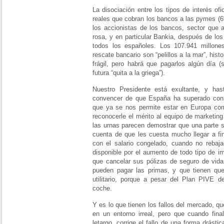
La disociación entre los tipos de interés ofi
reales que cobran los bancos a las pymes (
los accionistas de los bancos, sector que 
rosa, y en particular Bankia, después de lo
todos los españoles. Los 107.941 millone
rescate bancario son “pelillos a la mar”, his
frágil, pero habrá que pagarlos algún día 
futura “quita a la griega”).
Nuestro Presidente está exultante, y ha
convencer de que España ha superado con 
que ya se nos permite estar en Europa co
reconocerle el mérito al equipo de marketing
las urnas parecen demostrar que una parte s
cuenta de que les cuesta mucho llegar a fi
con el salario congelado, cuando no reba
disponible por el aumento de todo tipo de i
que cancelar sus pólizas de seguro de vida
pueden pagar las primas, y que tienen que
utilitario, porque a pesar del Plan PIVE 
coche.
Y es lo que tienen los fallos del mercado, qu
en un entorno irreal, pero que cuando fin
letargo, corrige el fallo de una forma drást