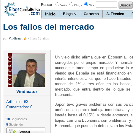
Buscar:
Valor
Blogs
Site
Inicio
Blogs
Carteras
A. Técnico
Los fallos del mercado
por
Vindicator
•
Hace 12 años
Un viejo dicho afirma que en Economía, los
corregidos por el propio mercado. Y normal
aunque se tarde tiempo en producirse la 
viendo que España se está financiando en
interés inferiores a los que lo hace Estad
menos del 1% a tres años en los bonos, l
mercado, que entra dentro de lo que se 
Vindicator
Economía.
Artículos:
63
Japón tuvo graves problemas con sus bancos
Comentarios:
0
amén de su propia burbuja inmobiliaria, y l
interés hasta el 0,15%, y desde entonces, s
10
Seguidores
bajos, con una Economía con problemas, y si
5
Siguiendo
Economía que puso a la defensiva a los Est
Seguir