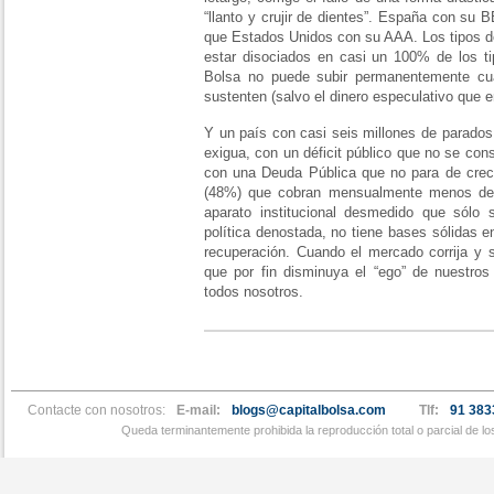
“llanto y crujir de dientes”. España con su
que Estados Unidos con su AAA. Los tipos de
estar disociados en casi un 100% de los tip
Bolsa no puede subir permanentemente cu
sustenten (salvo el dinero especulativo que en
Y un país con casi seis millones de parados,
exigua, con un déficit público que no se cons
con una Deuda Pública que no para de crece
(48%) que cobran mensualmente menos de 
aparato institucional desmedido que sólo 
política denostada, no tiene bases sólidas 
recuperación. Cuando el mercado corrija y s
que por fin disminuya el “ego” de nuestros 
todos nosotros.
Contacte con nosotros:
E-mail:
blogs@capitalbolsa.com
Tlf:
91 383
Queda terminantemente prohibida la reproducción total o parcial de l