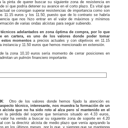
da la pinta de querer buscar su siguiente zona de resistencia en
de sí que podría detener su avance en el corto plazo. Es vital que
 actual se consigan superar resistencias de importancia como son
s 11.15 euros y los 11.50, puesto que de lo contrario se habría
cuencia que nos hizo entrar en el valor de máximos y mínimos
ormación de varias ondas alcistas para seguir subiendo.
 técnicos adelantados en zona óptima de compra, por lo que
ne en cartera, es uno de los valores donde poder tomar
n estos momentos
a precios actuales y con objetivos en 11.15
ra instancia y 11.50 euros que hemos mencionado en extensión.
 la zona 10,10 euros sería momento de cerrar posiciones en
 admitan un pulmón financiero importante.
NK
: Otro de los valores donde hemos fijado la atención es
aspecto técnico, interesante, nos muestra la formación de un
 alcista que no ha sido roto al alza pero sí mantenido en el
n la pérdida del soporte que teníamos situado en 4.33 euros,
 valor ha venido a buscar su siguiente zona de soporte en 4.20
al con la directriz alcista de medio plazo que venía apoyando la
ios en los últimos meses, por lo que, y siempre que se mantenga