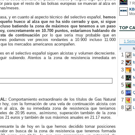
dor para que el resto de las bolsas europeas se muevan al alza en
7 R
nas/meses.
KB
sa, y en cuanto al aspecto técnico del selectivo español,
hemos
queño hueco al alza que no ha sido cerrado y que, si sigue
incluso batiendo la zona de máximos que tenemos a un paso
TOP C
 hoy, concretamente en 10.700 puntos, estaríamos hablando de
sta de continuación
por lo que sería muy probable que en
ones podamos ver precios rondantes a 10.900 incluso 11.000
1 Sem
 que los mercados americanos acompañen.
#
N
 en el selectivo español siguen alcistas y volumen decreciente.
1
guir subiendo. Atentos a la zona de resistencia inmediata en
2
f
3
N
4
5
r
6
Q
AL:
Comportamiento extraordinario de los títulos de Gas Natural
7
R
e hoy, con la formación de una vela de continuación alcista con
8
L
én al alza, de su inmediata zona de resistencia que teníamos
eles de 20.95 euros, asímismo, superación también de la zona
 los 21 euros y también de sus máximos anuales en 21.17 euros.
esante la de hoy en la que hemos decidido tomar posiciones
 valor en busca de la zona de resistencia que tenemos formada