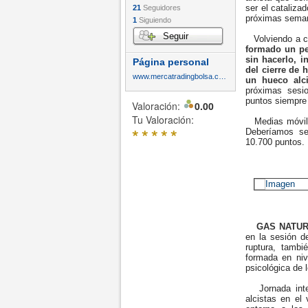
ser el cataliza
21
Seguidores
próximas sema
1
Siguiendo
Seguir
Volviendo a ca
formado un pe
sin hacerlo, 
Página personal
del cierre de
www.mercatradingbolsa.com
un hueco alci
próximas sesi
puntos siempre
Valoración:
0.00
Tu Valoración:
Medias móviles
*
*
*
*
*
Deberíamos se
10.700 puntos.
GAS NATUR
en la sesión d
ruptura, tambi
formada en niv
psicológica de
Jornada inter
alcistas en el