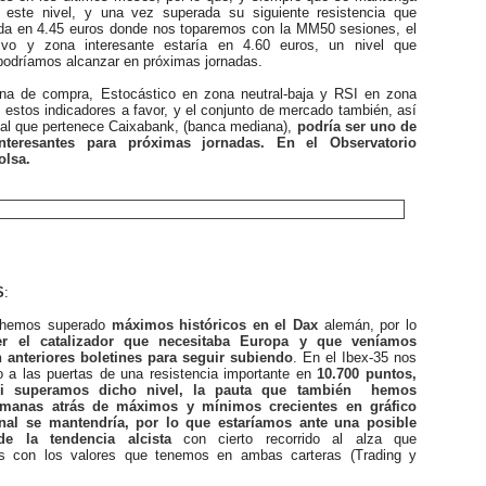
 este nivel, y una vez superada su siguiente resistencia que
a en 4.45 euros donde nos toparemos con la MM50 sesiones, el
etivo y zona interesante estaría en 4.60 euros, un nivel que
podríamos alcanzar en próximas jornadas.
de compra, Estocástico en zona neutral-baja y RSI en zona
 estos indicadores a favor, y el conjunto de mercado también, así
 al que pertenece Caixabank, (banca mediana),
podría ser uno de
interesantes para próximas jornadas. En el Observatorio
olsa.
S
:
hemos superado
máximos históricos en el Dax
alemán, por lo
er el catalizador que necesitaba Europa y que veníamos
 anteriores boletines para seguir subiendo
. En el Ibex-35 nos
a las puertas de una resistencia importante en
10.700 puntos,
i superamos dicho nivel, la pauta que también hemos
manas atrás de máximos y mínimos crecientes en gráfico
nal se mantendría, por lo que estaríamos ante una posible
de la tendencia alcista
con cierto recorrido al alza que
s con los valores que tenemos en ambas carteras (Trading y