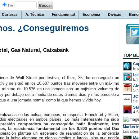
Site
Carteras
A. Técnico
Fundamental
Economía
Divisas
Bono
mos. ¿Conseguiremos
ztel, Gas Natural, Caixabank
TOP B
Cap
Lo
ierre de Wall Street por festivo, el Ibex, 35, ha conseguido un
En 
2% y se situó en los 10.687 puntos tras moverse entre un máximo
Al
n mínimo de 10.576 en una jornada con un bajísimo volumen de
Sin
uy por debajo de la media de estos últimos dias y más parecido a
JC 
 que a una jornada normal como la que hemos vivido hoy.
San
lizadas en las bolsas europeas, en especial Franckfurt y Milan,
tados electorales en ambos países.
Lo más interesante ha sido
presión compradora ha conseguido batir finalmente, tras
Market In
os, la resistencia fundamental en los 9.800 puntos del Dax
peración plantea un escenario de reanudación de la tendencia
fine la bolsa alemana en plazos medios y largos, algo que podría
Man