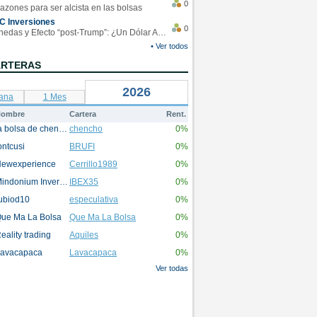
0
azones para ser alcista en las bolsas
C Inversiones
0
Monedas y Efecto “post-Trump”: ¿Un Dólar Americano operando en rangos?
• Ver todos
ARTERAS
2026
ana
1 Mes
ombre
Cartera
Rent.
la bolsa de chencho
chencho
0%
ontcusi
BRUFI
0%
ewexperience
Cerrillo1989
0%
Mindonium Inversions
IBEX35
0%
ubiod10
especulativa
0%
ue Ma La Bolsa
Que Ma La Bolsa
0%
eality trading
Aquiles
0%
avacapaca
Lavacapaca
0%
Ver todas