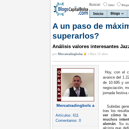
Buscar:
Valor
Blogs
Inicio
Blogs
A un paso de máxi
superarlos?
Análisis valores interesantes Jaz
por
Mercatradingbolsa
•
Hace 12 años
Hoy, con el c
avance del 1.2
de 10.695 y u
negociación, m
jornada festiva
Mercatradingbols a
Subidas genera
tras los resul
ver cómo la 
Artículos:
611
muchos intent
Comentarios:
0
alemán
. Su su
alcista que de