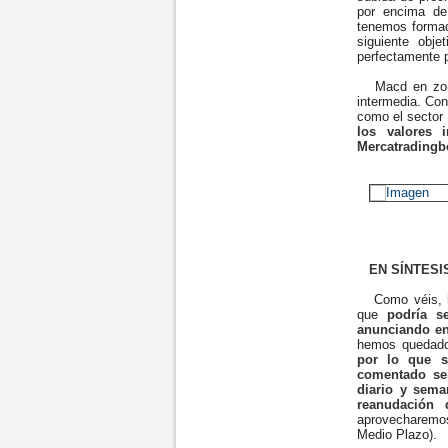
por encima de
tenemos formad
siguiente obj
perfectamente 
Macd en zona 
intermedia. Con
como el sector
los valores 
Mercatradingb
EN SÍNTESI
Como véis, 
que
podría s
anunciando en
hemos quedado 
por lo que s
comentado se
diario y sema
reanudación 
aprovecharemo
Medio Plazo).