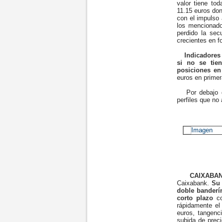
valor tiene to
11.15 euros don
con el impulso
los mencionado
perdido la se
crecientes en f
Indicadores
si no se tie
posiciones e
euros en prime
Por debajo de
perfiles que no
CAIXABA
Caixabank.
Su 
doble banderín
corto plazo
co
rápidamente el
euros, tangenci
subida de prec