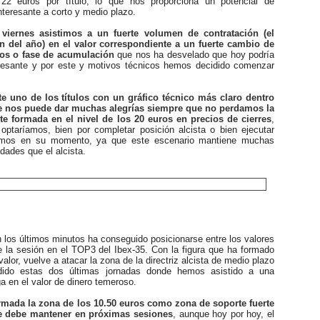
 22 euros por título, lo que nos proporciona un potencial de
interesante a corto y medio plazo.
viernes asistimos a un fuerte volumen de contratación (el
 del año) en el valor correspondiente a un fuerte cambio de
nos o fase de acumulación
que nos ha desvelado que hoy podría
eresante y por este y motivos técnicos hemos decidido comenzar
e uno de los títulos con un gráfico técnico más claro dentro
ue nos puede dar muchas alegrías siempre que no perdamos la
e formada en el nivel de los 20 euros en precios de cierres
,
optaríamos, bien por completar posición alcista o bien ejecutar
emos en su momento, ya que este escenario mantiene muchas
dades que el alcista.
n los últimos minutos ha conseguido posicionarse entre los valores
e la sesión en el TOP3 del Ibex-35. Con la figura que ha formado
 valor, vuelve a atacar la zona de la directriz alcista de medio plazo
dido estas dos últimas jornadas donde hemos asistido a una
a en el valor de dinero temeroso.
mada la zona de los 10.50 euros como zona de soporte fuerte
ue debe mantener en próximas sesiones
, aunque hoy por hoy, el