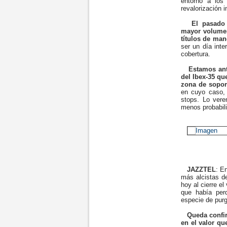
entorno a los
revalorización 
El pasado 
mayor volumen
títulos de ma
ser un día int
cobertura.
Estamos ant
del Ibex-35 q
zona de soport
en cuyo caso, 
stops. Lo ver
menos probabili
JAZZTEL
: E
más alcistas d
hoy al cierre el
que había per
especie de purg
Queda confir
en el valor q