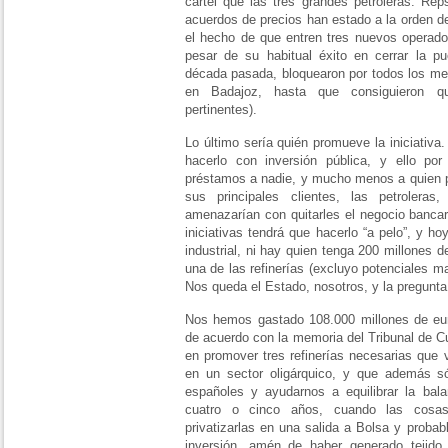
cartel que las tres grandes petroleras: Re
acuerdos de precios han estado a la orden de
el hecho de que entren tres nuevos operador
pesar de su habitual éxito en cerrar la p
década pasada, bloquearon por todos los med
en Badajoz, hasta que consiguieron qu
pertinentes).
Lo último sería quién promueve la iniciativ
hacerlo con inversión pública, y ello p
préstamos a nadie, y mucho menos a quien p
sus principales clientes, las petroleras
amenazarían con quitarles el negocio bancar
iniciativas tendrá que hacerlo “a pelo”, y h
industrial, ni hay quien tenga 200 millones
una de las refinerías (excluyo potenciales ma
Nos queda el Estado, nosotros, y la pregunt
Nos hemos gastado 108.000 millones de euro
de acuerdo con la memoria del Tribunal de 
en promover tres refinerías necesarias que
en un sector oligárquico, y que además só
españoles y ayudarnos a equilibrar la bal
cuatro o cinco años, cuando las cosas
privatizarlas en una salida a Bolsa y proba
inversión, amén de haber generado tejido 