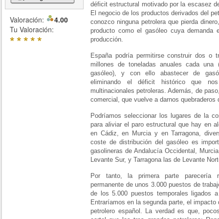
déficit estructural motivado por la escasez 
El negocio de los productos derivados del pe
Valoración:
4.00
conozco ninguna petrolera que pierda diner
Tu Valoración:
producto como el gasóleo cuya demanda e
*
*
*
*
*
producción.
España podría permitirse construir dos o t
millones de toneladas anuales cada una 
gasóleo), y con ello abastecer de gasó
eliminando el déficit histórico que n
multinacionales petroleras. Además, de paso,
comercial, que vuelve a darnos quebraderos 
Podríamos seleccionar los lugares de la cos
para aliviar el paro estructural que hay en 
en Cádiz, en Murcia y en Tarragona, diversi
coste de distribución del gasóleo es impor
gasolineras de Andalucía Occidental, Murcia
Levante Sur, y Tarragona las de Levante Nort
Por tanto, la primera parte parecería r
permanente de unos 3.000 puestos de trabajo
de los 5.000 puestos temporales ligados a 
Entraríamos en la segunda parte, el impacto
petrolero español. La verdad es que, poc