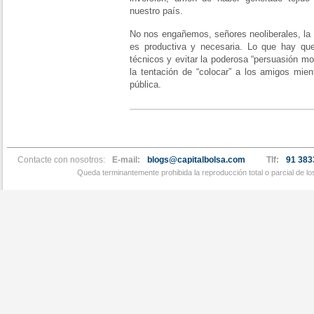
nuestro país.
No nos engañemos, señores neoliberales, la 
es productiva y necesaria. Lo que hay que
técnicos y evitar la poderosa “persuasión mo
la tentación de “colocar” a los amigos mie
pública.
Contacte con nosotros:
E-mail:
blogs@capitalbolsa.com
Tlf:
91 383
Queda terminantemente prohibida la reproducción total o parcial de l