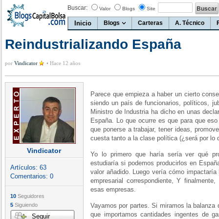
Buscar:
Valor
Blogs
Site
Inicio
Blogs
Carteras
A. Técnico
Reindustrializando España
por
Vindicator
•
Hace 12 años
Parece que empieza a haber un cierto cons
siendo un país de funcionarios, políticos, ju
Ministro de Industria ha dicho en unas decla
España. Lo que ocurre es que para que eso n
que ponerse a trabajar, tener ideas, promove
cuesta tanto a la clase política (¿será por lo
Vindicator
Yo lo primero que haría sería ver qué pr
estudiaría si podemos producirlos en Españ
Artículos:
63
valor añadido. Luego vería cómo impactaría
Comentarios:
0
empresarial correspondiente, Y finalment
esas empresas.
10
Seguidores
5
Siguiendo
Vayamos por partes. Si miramos la balanza 
que importamos cantidades ingentes de ga
Seguir