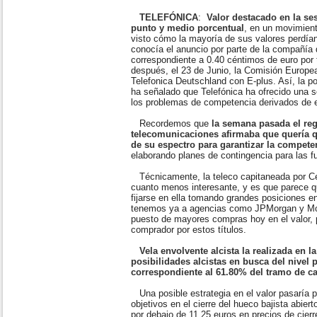
TELEFÓNICA
:
Valor destacado en la se
punto y medio porcentual
, en un movimient
visto cómo la mayoría de sus valores perdí
conocía el anuncio por parte de la compañía 
correspondiente a 0.40 céntimos de euro por
después, el 23 de Junio, la Comisión Europea
Telefonica Deutschland con E-plus. Así, la 
ha señalado que Telefónica ha ofrecido una s
los problemas de competencia derivados de e
Recordemos que
la semana pasada el reg
telecomunicaciones afirmaba que quería 
de su espectro para garantizar la compete
elaborando planes de contingencia para las f
Técnicamente, la teleco capitaneada por Cé
cuanto menos interesante, y es que parece 
fijarse en ella tomando grandes posiciones en
tenemos ya a agencias como JPMorgan y Morg
puesto de mayores compras hoy en el valor, po
comprador por estos títulos.
Vela envolvente alcista la realizada en l
posibilidades alcistas en busca del nivel
correspondiente al 61.80% del tramo de ca
Una posible estrategia en el valor pasaría 
objetivos en el cierre del hueco bajista abier
por debajo de 11.25 euros en precios de cierr