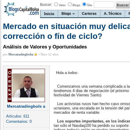
Buscar:
Valor
Blogs
Site
Inicio
Blogs
Carteras
A. Técnico
Mercado en situación muy delic
corrección o fín de ciclo?
Análisis de Valores y Oportunidades
por
Mercatradingbolsa
•
Hace 12 años
Hola a todos:
Comenzamos una semana complicada a la ve
tendremos 4 dias de negociación (el próximo 
festividad de Viernes Santo)
Los activistas rusos han hecho caso omiso 
Mercatradingbols a
ucraniano, una escalada en la tensión del paí
mercados de renta variable.
Artículos:
611
Los soportes importantes, en los índic
Comentarios:
0
tan sólo el Nasdaq100 ha perdido su soporte 
índices todavía están en niveles importantes