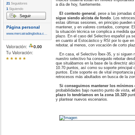
21
Seguidores
a día de hoy, fuertemente.
1
Siguiendo
El contexto general
, pese a las jornadas 
Seguir
sigue siendo alcista de fondo
. Los retroce
estas últimas sesiones, en principio pueden
Página personal
mantener, y en valores contados, comprar. E
la situación técnica se complica a medida q
www.mercatradingbolsa.com
plazo. En el caso del Selectivo español ya s
en cuanto al Estocástico y RSI por lo que e
rebotar, al menos, con vocación de corto pla
Valoración:
0.00
Tu Valoración:
En casa, el Selectivo Íbex-35, y si siguen n
*
*
*
*
*
nuestro selectivo ha conseguido rebotar desd
que situábamos en la base de la directriz alc
10.70 puntos, así como su soporte principal 
puntos. Este soporte es de vital importancia 
retrocesos más abultados en busca de la zo
Si conseguimos mantener los mínimos 
probabilidades bajo nuestro punto de vista,
e
plazo lo tendríamos en la zona 10.320
punt
y plantear nuevos escenarios.