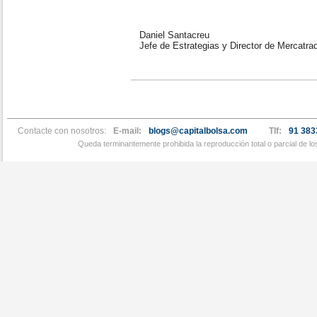
Daniel Santacreu
Jefe de Estrategias y Director de Mercatra
Contacte con nosotros:
E-mail:
blogs@capitalbolsa.com
Tlf:
91 383
Queda terminantemente prohibida la reproducción total o parcial de l