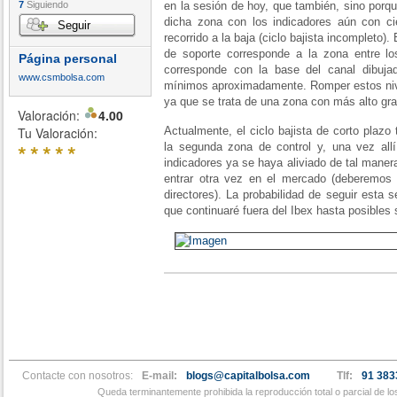
7
Siguiendo
en la sesión de hoy, que también, sino porqu
dicha zona con los indicadores aún con ci
Seguir
recorrido a la baja (ciclo bajista incompleto)
de soporte corresponde a la zona entre l
Página personal
corresponde con la base del canal dibuja
www.csmbolsa.com
mínimos aproximadamente. Romper estos niv
ya que se trata de una zona con más alto gra
Valoración:
4.00
Tu Valoración:
Actualmente, el ciclo bajista de corto plazo 
*
*
*
*
*
la segunda zona de control y, una vez allí
indicadores ya se haya aliviado de tal man
entrar otra vez en el mercado (deberemos a
directores). La probabilidad de seguir esta 
que continuaré fuera del Ibex hasta posibles 
Contacte con nosotros:
E-mail:
blogs@capitalbolsa.com
Tlf:
91 383
Queda terminantemente prohibida la reproducción total o parcial de l