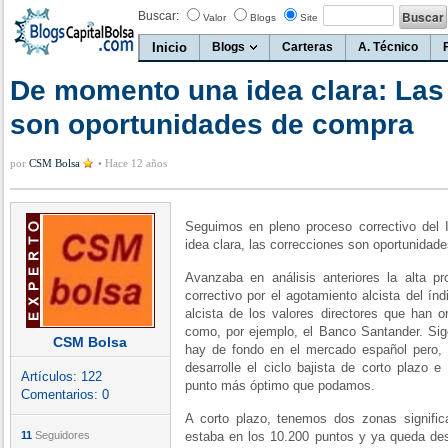
Buscar:
Valor
Blogs
Site
Inicio
Blogs
Carteras
A. Técnico
De momento una idea clara: Las
son oportunidades de compra
por
CSM Bolsa
•
Hace 12 años
Seguimos en pleno proceso correctivo del
idea clara, las correcciones son oportunidad
Avanzaba en análisis anteriores la alta pr
correctivo por el agotamiento alcista del ín
alcista de los valores directores que han o
como, por ejemplo, el Banco Santander. Sigo
CSM Bolsa
hay de fondo en el mercado español pero,
desarrolle el ciclo bajista de corto plazo e
Artículos:
122
punto más óptimo que podamos.
Comentarios:
0
A corto plazo, tenemos dos zonas signific
11
Seguidores
estaba en los 10.200 puntos y ya queda des