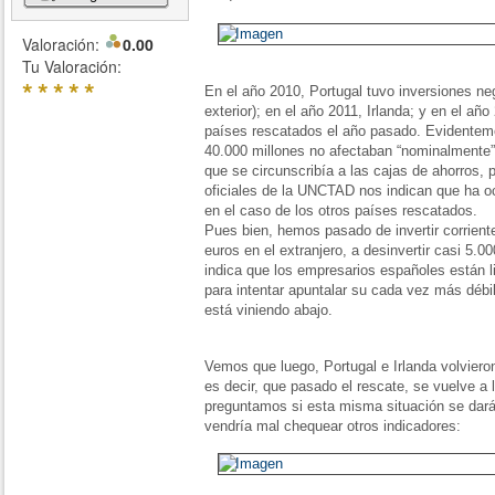
Valoración:
0.00
Tu Valoración:
*
*
*
*
*
En el año 2010, Portugal tuvo inversiones neg
exterior); en el año 2011, Irlanda; y en el añ
países rescatados el año pasado. Evidentem
40.000 millones no afectaban “nominalmente” a
que se circunscribía a las cajas de ahorros, p
oficiales de la UNCTAD nos indican que ha 
en el caso de los otros países rescatados.
Pues bien, hemos pasado de invertir corrien
euros en el extranjero, a desinvertir casi 5.0
indica que los empresarios españoles están li
para intentar apuntalar su cada vez más débi
está viniendo abajo.
Vemos que luego, Portugal e Irlanda volvieron 
es decir, que pasado el rescate, se vuelve a 
preguntamos si esta misma situación se dar
vendría mal chequear otros indicadores: