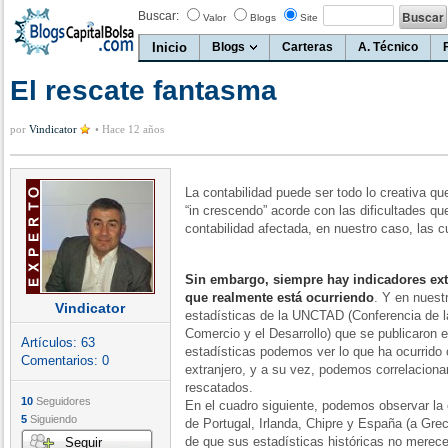
Buscar:
Valor
Blogs
Site
Inicio
Blogs
Carteras
A. Técnico
El rescate fantasma
por
Vindicator
•
Hace 12 años
La contabilidad puede ser todo lo creativa que
“in crescendo” acorde con las dificultades qu
contabilidad afectada, en nuestro caso, las 
Sin embargo, siempre hay indicadores ext
que realmente está ocurriendo
. Y en nuest
Vindicator
estadísticas de la UNCTAD (Conferencia de l
Comercio y el Desarrollo) que se publicaron 
Artículos:
63
estadísticas podemos ver lo que ha ocurrido 
Comentarios:
0
extranjero, y a su vez, podemos correlacionar
rescatados.
10
Seguidores
En el cuadro siguiente, podemos observar la 
5
Siguiendo
de Portugal, Irlanda, Chipre y España (a Grec
de que sus estadísticas históricas no merece
Seguir