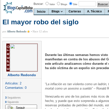
Buscar:
Valor
Blogs
Site
Inicio
Blogs
Carteras
A. Técnico
El mayor robo del siglo
por
Alberto Redondo
•
Hace 12 años
Durante las últimas semanas hemos visto
manifiestan en contra de los abusos del 
este artículo analizamos cómo durante el
ha sido víctima de un expolio sin precede
Alberto Redondo
Artículos:
2
“
La inflación es tan violenta como un ladrón,
Comentarios:
0
mortal como un asesino a sueldo
” – Ronald 
Venezuela es uno de los países más ricos d
3
Seguidores
hecho, y puede que esto sorprenda a alguno
0
Siguiendo
reservas probadas de petróleo del mundo, es
Seguir