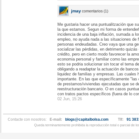
jmay
comentarios (1)
Me gustaria hacer una puntualitzación que sur
la que estamos. Segun mi forma de entenderl
incidencia de una baja inflación, sumada a l
empleo, no ayuda nada a las situaciones de f
personas endeudadas. Creo vaya que una gesti
socializar las pérdidas, en detrimento quizás
crédito, pero en cierto modo favorecer la amo
economia personal y familiar como las empre
esto se podria solucionar sin tocar el tema d
obligando a readaptar la actuación de bancos
liquidez de familias y empresas. Las cuales 
importante. En las que específicamente "las 
de prestamos/viviendas ejecutadas que se de
reestructuración bancario. O en casos puntu
con tratos pactos específicos (fuera de lo co
02 Jun, 15:26
Contacte con nosotros:
E-mail:
blogs@capitalbolsa.com
Tlf:
91 383
Queda terminantemente prohibida la reproducción total o parcial de l