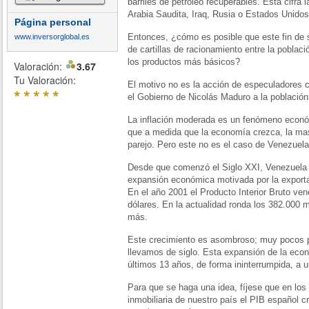
barriles de petróleo recuperables. Esta cifra
Arabia Saudita, Iraq, Rusia o Estados Unidos
Página personal
Entonces, ¿cómo es posible que este fin de 
www.inversorglobal.es
de cartillas de racionamiento entre la poblaci
los productos más básicos?
Valoración:
3.67
Tu Valoración:
El motivo no es la acción de especuladores 
*
*
*
*
*
el Gobierno de Nicolás Maduro a la población.
La inflación moderada es un fenómeno econó
que a medida que la economía crezca, la ma
parejo. Pero este no es el caso de Venezuela
Desde que comenzó el Siglo XXI, Venezuela h
expansión económica motivada por la exporta
En el año 2001 el Producto Interior Bruto ve
dólares. En la actualidad ronda los 382.000 
más.
Este crecimiento es asombroso; muy pocos pa
llevamos de siglo. Esta expansión de la econ
últimos 13 años, de forma ininterrumpida, a un
Para que se haga una idea, fíjese que en lo
inmobiliaria de nuestro país el PIB español 