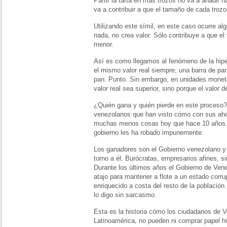
Partir la tarta en más trozos no va a añadir 
va a contribuir a que el tamaño de cada troz
Utilizando este símil, en este caso ocurre alg
nada, no crea valor. Sólo contribuye a que e
menor.
Así es como llegamos al fenómeno de la hiper
el mismo valor real siempre; una barra de pa
pan. Punto. Sin embargo, en unidades monet
valor real sea superior, sino porque el valor
¿Quién gana y quién pierde en este proceso?
venezolanos que han visto cómo con sus aho
muchas menos cosas hoy que hace 10 años. 
gobierno les ha robado impunemente.
Los ganadores son el Gobierno venezolano y t
torno a él. Burócratas, empresarios afines, si
Durante los últimos años el Gobierno de Ven
atajo para mantener a flote a un estado corrup
enriquecido a costa del resto de la población
lo digo sin sarcasmo.
Esta es la historia cómo los ciudadanos de V
Latinoamérica, no pueden ni comprar papel hig