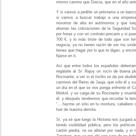
mismo camino que Grecia, que en el año anter
Y si vamos a pedirle un préstamo a un banco
si vamos a buscar trabajo a una empres
nosotros de alta en autónomos y que lueg
ahorran las cotizaciones de la Seguridad S
por horas y con un contrato precario y si pu
700 €, y lo más triste de todo ¡que son le
negocia, ya no tienen razón de ser los sindic
tienes que tragar por lo que te digan, y enc
fijarse en ti.
Así que entre todos los españoles deberíam
regalarle al Sr. Rajoy un rocín de buena pl
Rocinante, a ver si el ínclito se da por alud
caminos del Reino de Jauja, que sólo él y su
un día en el que se nos ponga enfrente el Ca
Merkel, y se caiga de su Rocinante y muerd
él, y después tendremos que recordar la letr
“….hazme un sitio en tu montura, caballero
huir de nuestra derrota.
Sí, ya sé que luego la Historia nos juzgará a
tenido visibilidad pública, pero los políti
cartón piedra; no se alteran por nada, y si 
Zapatero, que va por ahí con cara de no hab