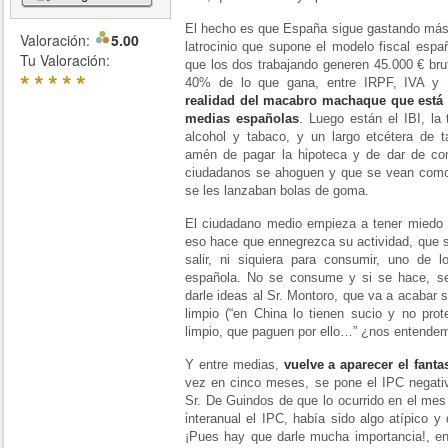
El hecho es que España sigue gastando más d
Valoración:
5.00
latrocinio que supone el modelo fiscal españ
Tu Valoración:
que los dos trabajando generen 45.000 € brut
*
*
*
*
*
40% de lo que gana, entre IRPF, IVA y 
realidad del macabro machaque que está h
medias españolas
. Luego están el IBI, la
alcohol y tabaco, y un largo etcétera de
amén de pagar la hipoteca y de dar de co
ciudadanos se ahoguen y que se vean como
se les lanzaban bolas de goma.
El ciudadano medio empieza a tener miedo d
eso hace que ennegrezca su actividad, que 
salir, ni siquiera para consumir, uno de
española. No se consume y si se hace, se
darle ideas al Sr. Montoro, que va a acabar 
limpio (“en China lo tienen sucio y no prot
limpio, que paguen por ello…” ¿nos entende
Y entre medias,
vuelve a aparecer el fanta
vez en cinco meses, se pone el IPC negativ
Sr. De Guindos de que lo ocurrido en el me
interanual el IPC, había sido algo atípico y
¡Pues hay que darle mucha importancia!, en