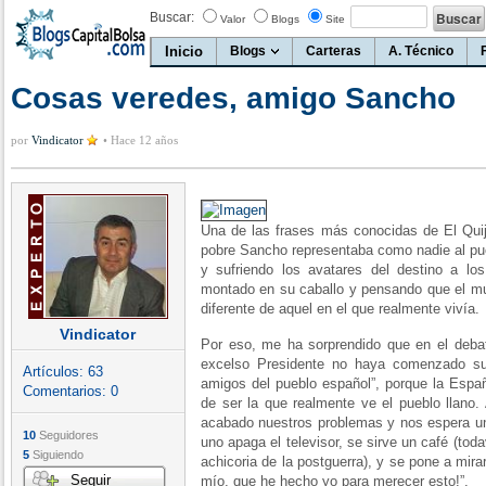
Buscar:
Valor
Blogs
Site
Inicio
Blogs
Carteras
A. Técnico
Cosas veredes, amigo Sancho
por
Vindicator
•
Hace 12 años
Una de las frases más conocidas de El Quijot
pobre Sancho representaba como nadie al pue
y sufriendo los avatares del destino a lo
montado en su caballo y pensando que el mun
diferente de aquel en el que realmente vivía.
Vindicator
Por eso, me ha sorprendido que en el debat
excelso Presidente no haya comenzado su
Artículos:
63
amigos del pueblo español”, porque la Esp
Comentarios:
0
de ser la que realmente ve el pueblo llano.
acabado nuestros problemas y nos espera un
10
Seguidores
uno apaga el televisor, se sirve un café (tod
5
Siguiendo
achicoria de la postguerra), y se pone a mirar
Seguir
mío, que he hecho yo para merecer esto!”.