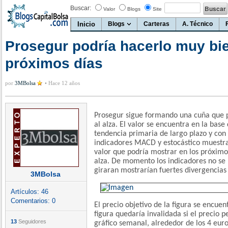
Buscar:
Valor
Blogs
Site
Inicio
Blogs
Carteras
A. Técnico
Prosegur podría hacerlo muy bie
próximos días
por
3MBolsa
•
Hace 12 años
Prosegur sigue formando una cuña que p
al alza. El valor se encuentra en la base
tendencia primaria de largo plazo y con 
indicadores MACD y estocástico muestra
valor que podría mostrar en los próximo
alza. De momento los indicadores no se 
giraran mostrarían fuertes divergencias a
3MBolsa
Artículos:
46
Comentarios:
0
El precio objetivo de la figura se encuen
figura quedaría invalidada si el precio 
13
Seguidores
gráfico semanal, alrededor de los 4 euro