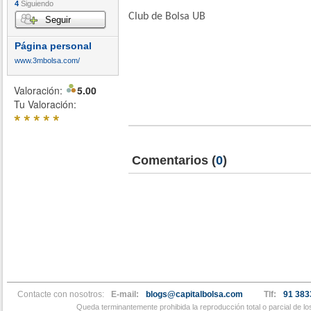
4
Siguiendo
Club de Bolsa UB
Seguir
Página personal
www.3mbolsa.com/
Valoración:
5.00
Tu Valoración:
*
*
*
*
*
Comentarios
(
0
)
Contacte con nosotros:
E-mail:
blogs@capitalbolsa.com
Tlf:
91 383
Queda terminantemente prohibida la reproducción total o parcial de l