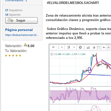
Comentarios:
1
#ELVALORDELMESBOLSACHART
17
Seguidores
14
Siguiendo
Zona de relanzamiento alcista tras anterio
consolidación claves y progresión gráfic
Seguir
Sobre Gráfico Dinámico, soporte clave tra
Página personal
anterior impulso que llevó a probar la res
https://bolsachartocean.blogspot.com/
referenciado a los 2,95€.
Valoración:
5.00
Tu Valoración:
*
*
*
*
*