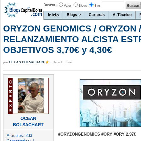
Buscar:
Valor
Blogs
Site
Inicio
Blogs
Carteras
A. Técnico
ORYZON GENOMICS / ORYZON /
RELANZAMIENTO ALCISTA EST
OBJETIVOS 3,70€ y 4,30€
por
OCEAN BOLSACHART
•
Hace 10 mess
OCEAN
BOLSACHART
#ORYZONGENOMICS #ORY #ORY 2,97€
Artículos:
233