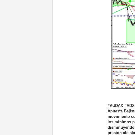
#AUDAX #ADX S
Apuesta Bajista
movimiento c
los mínimos p
disminuyendo s
presión alcis