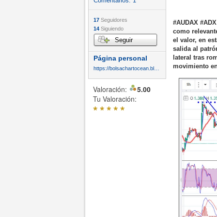
Comentarios:
1
17
Seguidores
#AUDAX #ADX 1
14
Siguiendo
como relevante
Seguir
el valor, en 
salida al patr
lateral tras r
Página personal
movimiento en 
https://bolsachartocean.blogspot.com/
Valoración:
5.00
Tu Valoración:
*
*
*
*
*