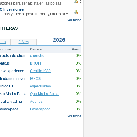
0
azones para ser alcista en las bolsas
C Inversiones
0
Monedas y Efecto “post-Trump”: ¿Un Dólar Americano operando en rangos?
• Ver todos
ARTERAS
2026
ana
1 Mes
ombre
Cartera
Rent.
la bolsa de chencho
chencho
0%
ontcusi
BRUFI
0%
ewexperience
Cerrillo1989
0%
Mindonium Inversions
IBEX35
0%
ubiod10
especulativa
0%
ue Ma La Bolsa
Que Ma La Bolsa
0%
eality trading
Aquiles
0%
avacapaca
Lavacapaca
0%
Ver todas