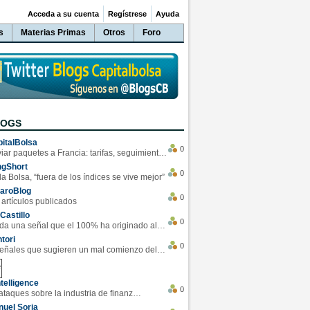
Acceda a su cuenta
Regístrese
Ayuda
s
Materias Primas
Otros
Foro
LOGS
italBolsa
0
Enviar paquetes a Francia: tarifas, seguimiento y ventajas destacadas
ngShort
0
la Bolsa, “fuera de los índices se vive mejor”
varoBlog
0
 artículos publicados
Castillo
0
Se da una señal que el 100% ha originado alzas en las bolsas
tori
0
4 Señales que sugieren un mal comienzo del 3T de la economía EEUU
telligence
0
Los ciberataques sobre la industria de finanzas se han duplicado este año
uel Soria