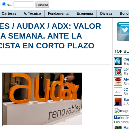
Site
Carteras
A. Técnico
Fundamental
Economía
Divisas
Bono
S / AUDAX / ADX: VALOR
A SEMANA. ANTE LA
CISTA EN CORTO PLAZO
TOP B
Cap
Lo
En 
Al
Sin
JC 
San
Market In
Man