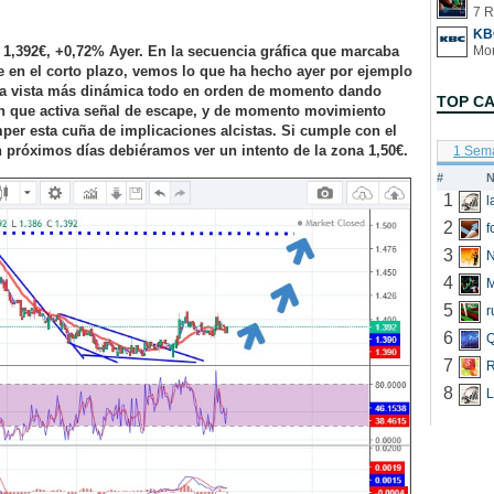
7 R
KB
,392€, +0,72% Ayer. En la secuencia gráfica que marcaba
 en el corto plazo, vemos lo que ha hecho ayer por ejemplo
esta vista más dinámica todo en orden de momento dando
TOP C
ón que activa señal de escape, y de momento movimiento
omper esta cuña de implicaciones alcistas. Si cumple con el
próximos días debiéramos ver un intento de la zona 1,50€.
1 Sem
#
N
1
2
f
3
N
4
5
r
6
Q
7
R
8
L