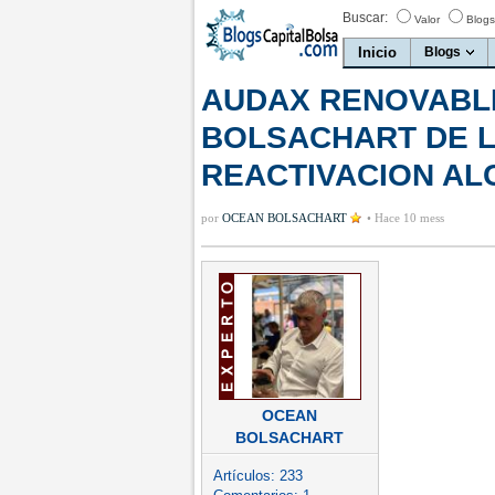
Buscar:
Valor
Blogs
Inicio
Blogs
AUDAX RENOVABLE
BOLSACHART DE L
REACTIVACION AL
por
OCEAN BOLSACHART
•
Hace 10 mess
OCEAN
BOLSACHART
Artículos:
233