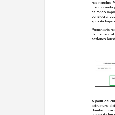
resistencias. 
maniobrando pa
de fondo impli
considerar que
apuesta bajist
Presentaría re
de mercado el 
sesiones bursá
A partir del c
estructural al
Hombro Inverti
la cota de los