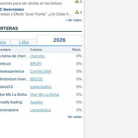
0
azones para ser alcista en las bolsas
C Inversiones
0
Monedas y Efecto “post-Trump”: ¿Un Dólar Americano operando en rangos?
• Ver todos
ARTERAS
2026
ana
1 Mes
ombre
Cartera
Rent.
la bolsa de chencho
chencho
0%
ontcusi
BRUFI
0%
ewexperience
Cerrillo1989
0%
Mindonium Inversions
IBEX35
0%
ubiod10
especulativa
0%
ue Ma La Bolsa
Que Ma La Bolsa
0%
eality trading
Aquiles
0%
avacapaca
Lavacapaca
0%
Ver todas