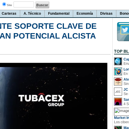
Site
Carteras
A. Técnico
Fundamental
Economía
Divisas
Bono
ANTE SOPORTE CLAVE DE
AN POTENCIAL ALCISTA
TOP B
Cap
Lo
En 
Al
Sin
JC 
San
Market In
Man