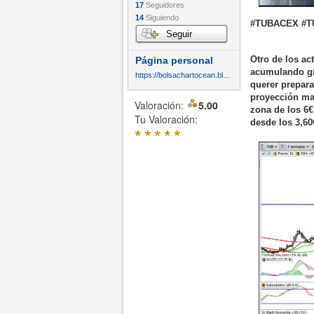
17
Seguidores
14
Siguiendo
#TUBACEX #TU
Seguir
Otro de los ac
Página personal
acumulando gra
https://bolsachartocean.blogspot.com/
querer prepara
proyección may
Valoración:
5.00
zona de los 6€
Tu Valoración:
desde los 3,60
*
*
*
*
*