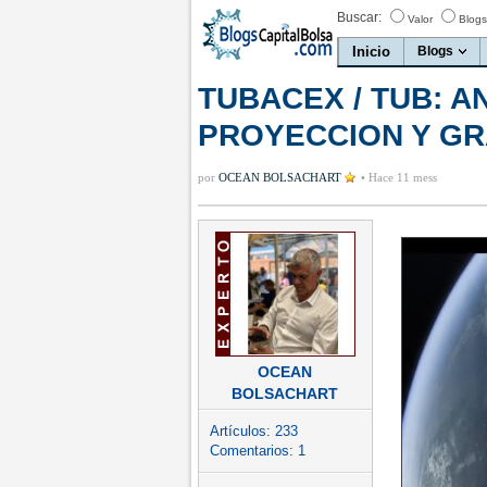
Buscar:
Valor
Blogs
Inicio
Blogs
TUBACEX / TUB: 
PROYECCION Y GR
por
OCEAN BOLSACHART
•
Hace 11 mess
OCEAN
BOLSACHART
Artículos:
233
Comentarios:
1