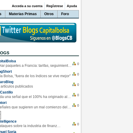
Acceda a su cuenta
Regístrese
Ayuda
s
Materias Primas
Otros
Foro
LOGS
italBolsa
0
Enviar paquetes a Francia: tarifas, seguimiento y ventajas destacadas
ngShort
0
la Bolsa, “fuera de los índices se vive mejor”
varoBlog
0
 artículos publicados
Castillo
0
Se da una señal que el 100% ha originado alzas en las bolsas
tori
0
4 Señales que sugieren un mal comienzo del 3T de la economía EEUU
telligence
0
Los ciberataques sobre la industria de finanzas se han duplicado este año
uel Soria