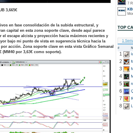
7 R
KB
B 3,665€
tivos en fase consolidación de la subida estructural, y
TOP C
n capital en esta zona soporte clave, desde aquí parece
r el escape alcista y proyección hacia máximos recientes y
1 Sem
or bajo mi punto de vista en sugerencia técnica hacia la
 por acción. Zona soporte clave en esta vista Gráfico Semanal
#
N
€ (MM40 por 3,63€ como soporte).
1
2
f
3
N
4
5
r
6
Q
7
R
8
L