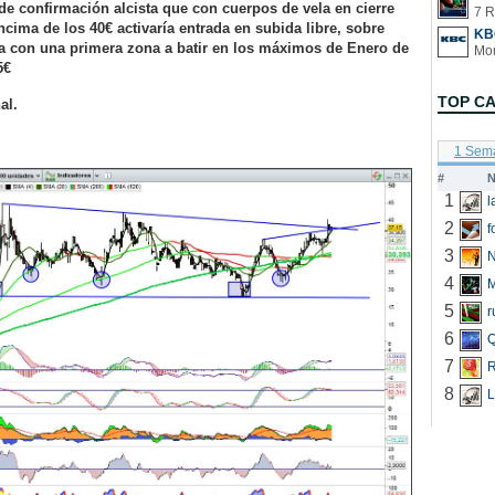
de confirmación alcista que con cuerpos de vela en cierre
7 R
cima de los 40€ activaría entrada en subida libre, sobre
KB
a con una primera zona a batir en los máximos de Enero de
5€
TOP C
al.
1 Sem
#
N
1
2
f
3
N
4
5
r
6
Q
7
R
8
L