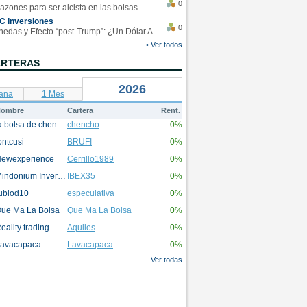
0
azones para ser alcista en las bolsas
C Inversiones
0
Monedas y Efecto “post-Trump”: ¿Un Dólar Americano operando en rangos?
• Ver todos
ARTERAS
2026
ana
1 Mes
ombre
Cartera
Rent.
la bolsa de chencho
chencho
0%
ontcusi
BRUFI
0%
ewexperience
Cerrillo1989
0%
Mindonium Inversions
IBEX35
0%
ubiod10
especulativa
0%
ue Ma La Bolsa
Que Ma La Bolsa
0%
eality trading
Aquiles
0%
avacapaca
Lavacapaca
0%
Ver todas