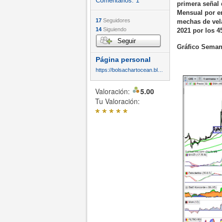
Comentarios:
1
primera señal 
Mensual por en
17
Seguidores
mechas de vel
14
Siguiendo
2021 por los 4
Seguir
Gráfico Seman
Página personal
https://bolsachartocean.blogspot.com/
Valoración:
5.00
Tu Valoración:
*
*
*
*
*