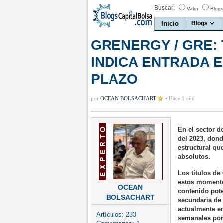
Buscar:
Valor
Blogs
Inicio
Blogs
GRENERGY / GRE:
INDICA ENTRADA E
PLAZO
por
OCEAN BOLSACHART
•
Hace 1 año
En el sector d
del 2023, dond
estructural qu
absolutos.
Los títulos d
estos momentos
OCEAN
contenido pote
BOLSACHART
secundaria de 
actualmente en
Artículos:
233
semanales por 