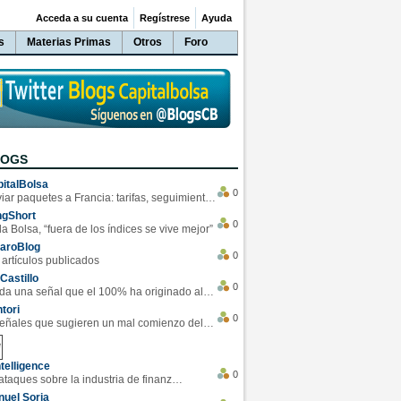
Acceda a su cuenta
Regístrese
Ayuda
s
Materias Primas
Otros
Foro
LOGS
italBolsa
0
Enviar paquetes a Francia: tarifas, seguimiento y ventajas destacadas
ngShort
0
la Bolsa, “fuera de los índices se vive mejor”
varoBlog
0
 artículos publicados
Castillo
0
Se da una señal que el 100% ha originado alzas en las bolsas
tori
0
4 Señales que sugieren un mal comienzo del 3T de la economía EEUU
telligence
0
Los ciberataques sobre la industria de finanzas se han duplicado este año
uel Soria