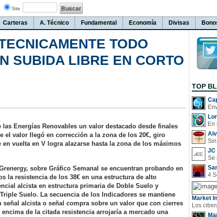
Site
Carteras
A. Técnico
Fundamental
Economía
Divisas
Bono
 TECNICAMENTE TODO
N SUBIDA LIBRE EN CORTO
TOP B
Cap
Lo
En 
e las Energías Renovables un valor destacado desde finales
Al
e el valor llegó en corrección a la zona de los 20€, giro
Sin
e en vuelta en V logra alazarse hasta la zona de los máximos
JC 
San
e Grenergy, sobre Gráfico Semanal se encuentran probando en
 la resistencia de los 38€ en una estructura de alto
ncial alcista en estructura primaria de Doble Suelo y
Triple Suelo. La secuencia de los Indicadores se mantiene
Market In
 señal alcista o señal compra sobre un valor que con cierres
encima de la citada resistencia arrojaría a mercado una
Man