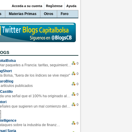
Acceda a su cuenta
Regístrese
Ayuda
s
Materias Primas
Otros
Foro
LOGS
italBolsa
0
Enviar paquetes a Francia: tarifas, seguimiento y ventajas destacadas
ngShort
0
la Bolsa, “fuera de los índices se vive mejor”
varoBlog
0
 artículos publicados
Castillo
0
Se da una señal que el 100% ha originado alzas en las bolsas
tori
0
4 Señales que sugieren un mal comienzo del 3T de la economía EEUU
telligence
0
Los ciberataques sobre la industria de finanzas se han duplicado este año
uel Soria