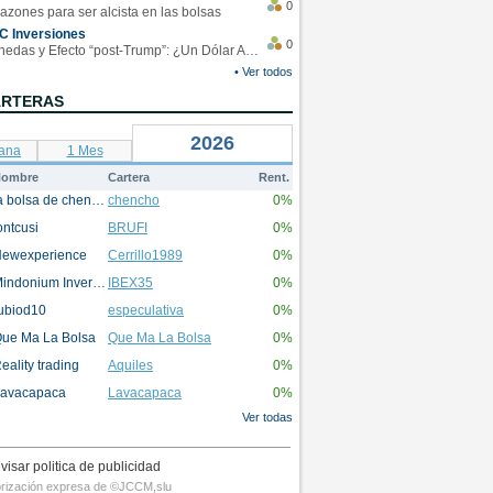
0
azones para ser alcista en las bolsas
C Inversiones
0
Monedas y Efecto “post-Trump”: ¿Un Dólar Americano operando en rangos?
• Ver todos
ARTERAS
2026
ana
1 Mes
ombre
Cartera
Rent.
la bolsa de chencho
chencho
0%
ontcusi
BRUFI
0%
ewexperience
Cerrillo1989
0%
Mindonium Inversions
IBEX35
0%
ubiod10
especulativa
0%
ue Ma La Bolsa
Que Ma La Bolsa
0%
eality trading
Aquiles
0%
avacapaca
Lavacapaca
0%
Ver todas
visar politica de publicidad
utorización expresa de ©JCCM,slu