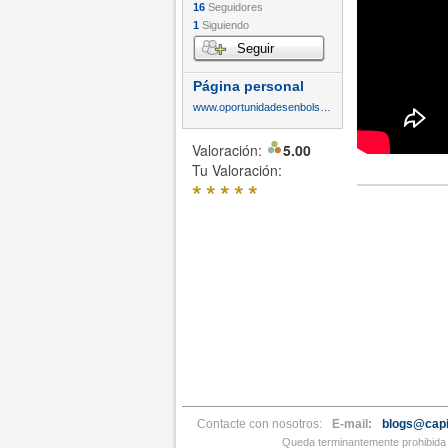
16
Seguidores
1
Siguiendo
Seguir
Página personal
www.oportunidadesenbolsa.com
Valoración:
5.00
Tu Valoración:
*
*
*
*
*
Contacte con nosotros:
E-mail:
blogs@capi
Queda terminantemente prohibida l