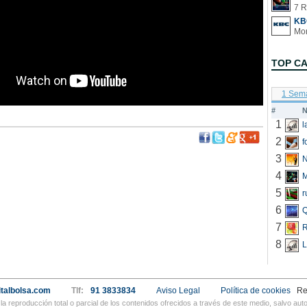
7 R
KB
TOP C
1 Sem
#
N
1
2
f
3
N
4
5
r
6
Q
7
R
8
L
talbolsa.com
Tlf:
91 3833834
Aviso Legal
Política de cookies
Re
a reproducción total o parcial de los contenidos ofrecidos a través de este medio, salvo a