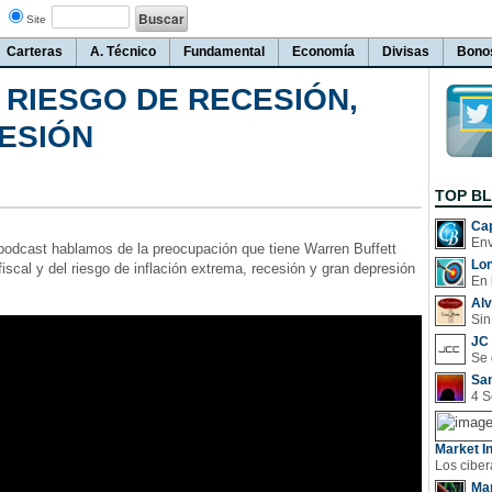
Site
Carteras
A. Técnico
Fundamental
Economía
Divisas
Bono
 RIESGO DE RECESIÓN,
RESIÓN
TOP B
Cap
podcast hablamos de la preocupación que tiene Warren Buffett
Lo
 fiscal y del riesgo de inflación extrema, recesión y gran depresión
En 
Al
Sin
JC 
San
Market In
Man