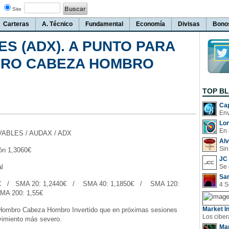
Site
Carteras
A. Técnico
Fundamental
Economía
Divisas
Bono
S (ADX). A PUNTO PARA
RO CABEZA HOMBRO
TOP B
Cap
Lo
En 
VABLES / AUDAX / ADX
Al
Sin
ión 1,3060€
JC 
l
San
0€ / SMA 20: 1,2440€ / SMA 40: 1,1850€ / SMA 120:
A 200: 1,55€
Market In
Hombro Cabeza Hombro Invertido que en próximas sesiones
vimiento más severo.
Man