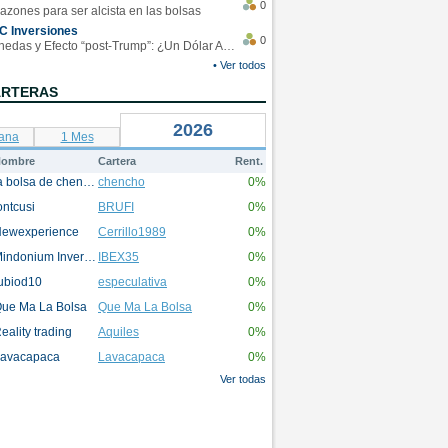
0
azones para ser alcista en las bolsas
C Inversiones
0
Monedas y Efecto “post-Trump”: ¿Un Dólar Americano operando en rangos?
• Ver todos
ARTERAS
2026
ana
1 Mes
ombre
Cartera
Rent.
la bolsa de chencho
chencho
0%
ontcusi
BRUFI
0%
ewexperience
Cerrillo1989
0%
Mindonium Inversions
IBEX35
0%
ubiod10
especulativa
0%
ue Ma La Bolsa
Que Ma La Bolsa
0%
eality trading
Aquiles
0%
avacapaca
Lavacapaca
0%
Ver todas