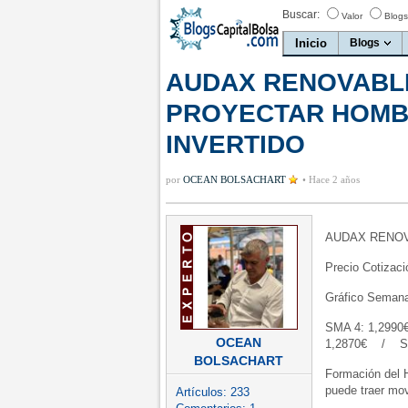
Buscar:
Valor
Blogs
Inicio
Blogs
AUDAX RENOVABLE
PROYECTAR HOMB
INVERTIDO
por
OCEAN BOLSACHART
•
Hace 2 años
AUDAX RENO
Precio Cotizac
Gráfico Semana
SMA 4: 1,299
OCEAN
1,2870€ / SM
BOLSACHART
Formación del 
puede traer mo
Artículos:
233