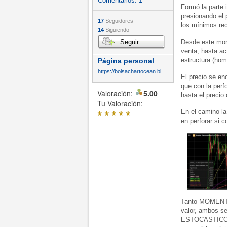
Comentarios:
1
Formó la parte 
presionando el 
17
Seguidores
los mínimos rec
14
Siguiendo
Seguir
Desde este mome
venta, hasta ac
estructura (hom
Página personal
https://bolsachartocean.blogspot.com/
El precio se e
que con la perf
Valoración:
5.00
hasta el precio
Tu Valoración:
*
*
*
*
*
En el camino la
en perforar si c
Tanto MOMENTU
valor, ambos se
ESTOCASTICO su