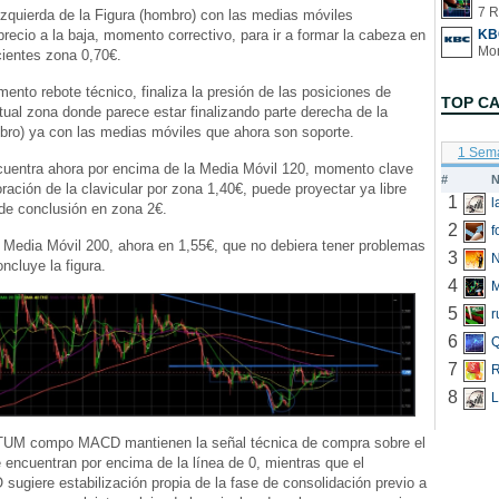
7 R
izquierda de la Figura (hombro) con las medias móviles
precio a la baja, momento correctivo, para ir a formar la cabeza en
KB
ientes zona 0,70€.
nto rebote técnico, finaliza la presión de las posiciones de
TOP C
tual zona donde parece estar finalizando parte derecha de la
bro) ya con las medias móviles que ahora son soporte.
1 Sem
ncuentra ahora por encima de la Media Móvil 120, momento clave
#
N
oración de la clavicular por zona 1,40€, puede proyectar ya libre
1
 de conclusión en zona 2€.
2
f
 Media Móvil 200, ahora en 1,55€, que no debiera tener problemas
3
N
oncluye la figura.
4
5
r
6
Q
7
R
8
L
M compo MACD mantienen la señal técnica de compra sobre el
 encuentran por encima de la línea de 0, mientras que el
giere estabilización propia de la fase de consolidación previo a