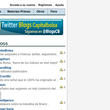
Acceda a su cuenta
Regístrese
Ayuda
s
Materias Primas
Otros
Foro
LOGS
italBolsa
0
Enviar paquetes a Francia: tarifas, seguimiento y ventajas destacadas
ngShort
0
la Bolsa, “fuera de los índices se vive mejor”
varoBlog
0
 artículos publicados
Castillo
0
Se da una señal que el 100% ha originado alzas en las bolsas
tori
0
4 Señales que sugieren un mal comienzo del 3T de la economía EEUU
telligence
0
Los ciberataques sobre la industria de finanzas se han duplicado este año
uel Soria