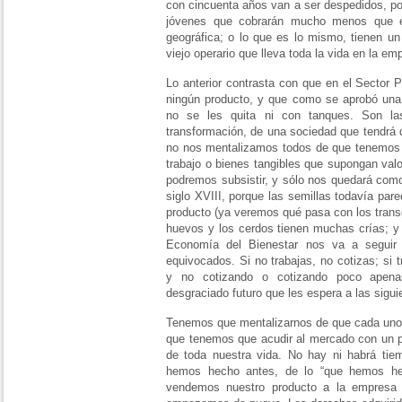
con cincuenta años van a ser despedidos, p
jóvenes que cobrarán mucho menos que el
geográfica; o lo que es lo mismo, tienen un
viejo operario que lleva toda la vida en la em
Lo anterior contrasta con que en el Sector P
ningún producto, y que como se aprobó una o
no se les quita ni con tanques. Son la
transformación, de una sociedad que tendrá q
no nos mentalizamos todos de que tenemos q
trabajo o bienes tangibles que supongan val
podremos subsistir, y sólo nos quedará como 
siglo XVIII, porque las semillas todavía pare
producto (ya veremos qué pasa con los transg
huevos y los cerdos tienen muchas crías; y
Economía del Bienestar nos va a seguir 
equivocados. Si no trabajas, no cotizas; si 
y no cotizando o cotizando poco apena
desgraciado futuro que les espera a las sigu
Tenemos que mentalizarnos de que cada uno
que tenemos que acudir al mercado con un pr
de toda nuestra vida. No hay ni habrá tiem
hemos hecho antes, de lo “que hemos he
vendemos nuestro producto a la empresa 