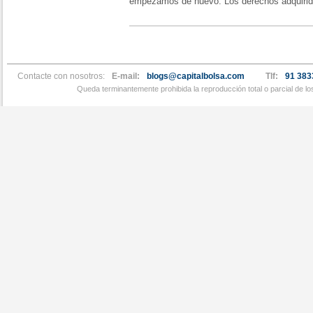
empezamos de nuevo. Los derechos adquirid
Contacte con nosotros:
E-mail:
blogs@capitalbolsa.com
Tlf:
91 383
Queda terminantemente prohibida la reproducción total o parcial de l