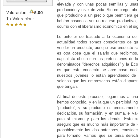
elevada y con unas pocas semillas y unas
producción y nivel de vida. Sin embargo, ahor
Valoración:
5.00
que producirlo a un precio que permitiera g
Tu Valoración:
habían pasado a ser un recurso productivo,
*
*
*
*
*
ocurrió con el liberalismo económico en el si
Lo anterior se trasladó a la economía de
actualidad todos somos conscientes de qu
vender un producto, aunque ese producto sea
es otra cosa que el salario que recibimo
capitalista choca con las pretensiones de lo
denominados “derechos adquiridos” y la Eco
es que este concepto se abre paso cada
nuestros jóvenes lo están aprendiendo de
salarios que los empresarios están dispues
que tengan.
Al final de este proceso, llegaremos a un
hemos conocido, y en la que un percibirá in
“producto”, y su producto es precisament
dedicación, su formación, y en suma, el va
para sí mismo y para los demás. Esto pu
aseguro que es mucho más importante de l
probablemente las dos anteriores, consider
para tomarlo, vamos que se tenía derec