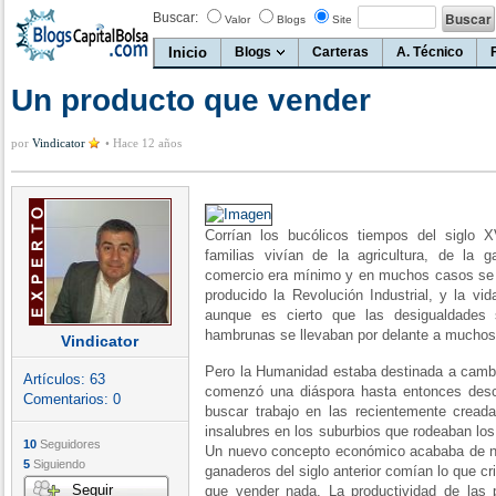
Buscar:
Valor
Blogs
Site
Inicio
Blogs
Carteras
A. Técnico
Un producto que vender
por
Vindicator
•
Hace 12 años
Corrían los bucólicos tiempos del siglo
familias vivían de la agricultura, de la
comercio era mínimo y en muchos casos se c
producido la Revolución Industrial, y la vi
aunque es cierto que las desigualdades
hambrunas se llevaban por delante a muchos
Vindicator
Pero la Humanidad estaba destinada a cambi
Artículos:
63
comenzó una diáspora hasta entonces desco
Comentarios:
0
buscar trabajo en las recientemente crea
insalubres en los suburbios que rodeaban los
10
Seguidores
Un nuevo concepto económico acababa de nac
5
Siguiendo
ganaderos del siglo anterior comían lo que c
Seguir
que vender nada. La productividad de las