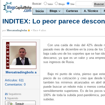
Buscar:
Valor
Blogs
Site
Inicio
Blogs
Carteras
A. Técnico
INDITEX: Lo peor parece descon
por
Mercatradingbolsa
•
Hace 4 años
Con una caida de más del 42% desde m
pasado mes de diciembre en la zona de los 32
baja cada uno de los soportes que se han ido
descanso, ya que es un valor y una empres
sus ingresos de Rusia.
Mercatradingbols a
Bajo mi punto de vista, pienso que este
precio de su cotización y creo que desde l
Artículos:
611
también los mínimos alcanzados en abril 
Comentarios:
0
puede buscar un rebote más o menos contund
sensiblemente superiores. Es de los pocos v
21
Seguidores
100% de toda la subida post-pandémica, por
1
Siguiendo
subidas.
Seguir