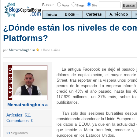
Buscar:
Valor
Blogs
Site
Inicio
Blogs
Carteras
A. Técnico
¿Dónde están los niveles de co
Platforms?
por
Mercatradingbolsa
•
Hace 4 años
La antigua Facebook se dejó el pasado j
dólares de capitalización, el mayor recort
Street, tras reportar en la víspera unos pron
peores de lo esperado. La empresa informó 
creció un 43% el año pasado, hasta los 46.
117.929 millones, un 37% más, sobre tod
publicitarios.
Mercatradingbols a
Tan sólo dos sesiones bursátiles despué
Artículos:
611
considerando abandonar la Unión Europea si n
Comentarios:
0
los datos a EEUU, ya que en la actualidad 
que impide a Meta transferir, procesar y
21
Seguidores
europeos en los Estados Unidos.