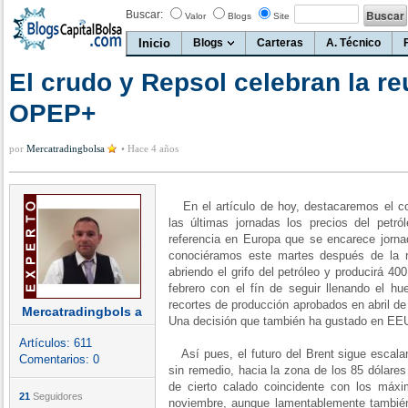
Buscar:
Valor
Blogs
Site
Inicio
Blogs
Carteras
A. Técnico
El crudo y Repsol celebran la re
OPEP+
por
Mercatradingbolsa
•
Hace 4 años
En el artículo de hoy, destacaremos el c
las últimas jornadas los precios del petró
referencia en Europa que se encarece jorna
conociéramos este martes después de la
abriendo el grifo del petróleo y producirá 4
febrero con el fín de seguir llenando el h
recortes de producción aprobados en abril de
Mercatradingbols a
Una decisión que también ha gustado en EE
Artículos:
611
Así pues, el futuro del Brent sigue escalan
Comentarios:
0
sin remedio, hacia la zona de los 85 dólares 
de cierto calado coincidente con los má
21
Seguidores
noviembre, aunque lamentablemente también