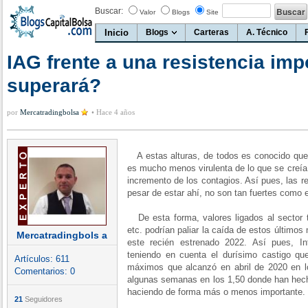
Buscar:
Valor
Blogs
Site
Inicio
Blogs
Carteras
A. Técnico
IAG frente a una resistencia imp
superará?
por
Mercatradingbolsa
•
Hace 4 años
A estas alturas, de todos es conocido que
es mucho menos virulenta de lo que se creía 
incremento de los contagios. Así pues, las re
pesar de estar ahí, no son tan fuertes como e
De esta forma, valores ligados al sector
etc. podrían paliar la caída de estos últim
Mercatradingbols a
este recién estrenado 2022. Así pues, Int
teniendo en cuenta el durísimo castigo que
Artículos:
611
máximos que alcanzó en abril de 2020 en 
Comentarios:
0
algunas semanas en los 1,50 donde han hecho
haciendo de forma más o menos importante.
21
Seguidores