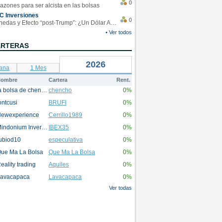
0
azones para ser alcista en las bolsas
C Inversiones
0
Monedas y Efecto “post-Trump”: ¿Un Dólar Americano operando en rangos?
• Ver todos
ARTERAS
2026
ana
1 Mes
ombre
Cartera
Rent.
la bolsa de chencho
chencho
0%
ontcusi
BRUFI
0%
ewexperience
Cerrillo1989
0%
Mindonium Inversions
IBEX35
0%
ubiod10
especulativa
0%
ue Ma La Bolsa
Que Ma La Bolsa
0%
eality trading
Aquiles
0%
avacapaca
Lavacapaca
0%
Ver todas