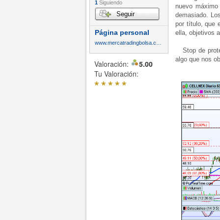
1
Siguiendo
nuevo máximo 
Seguir
demasiado. Los
por título, que
Página personal
ella, objetivos
www.mercatradingbolsa.com
Stop de protec
algo que nos ob
Valoración:
5.00
Tu Valoración:
*
*
*
*
*