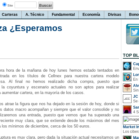
Site
Carteras
A. Técnico
Fundamental
Economía
Divisas
Bono
lza ¿Esperamos
TOP B
Cap
era hora de la mañana de hoy lunes hemos estado tentados en
Lo
trada en los títulos de Cellnex para nuestra cartera modelo
En 
olsa. Al final no hemos realizado dicha compra, puesto que
Al
la coyuntura y escenario actuales no son aptos para realizar
Sin
 aumentar cartera, en la mayoría de los casos.
JC 
 atrae la figura que nos ha dejado en la sesión de hoy, donde si
San
s datos macro acompañan y siempre que el valor consolide y no
alizaremos una entrada, puesto que vemos que ha superado una
creciente muy clara, que se extiende desde los máximos del mes
 los mínimos de diciembre, cerca de los 50 euros.
Market In
ptura es muy clara, pero dada la situación actual necesitamos un
Man