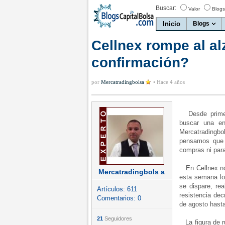
Buscar:
Valor
Blogs
Inicio
Blogs
Cellnex rompe al a
confirmación?
por
Mercatradingbolsa
•
Hace 4 años
Desde prim
buscar una en
Mercatradingb
pensamos que 
compras ni para
En Cellnex nos
Mercatradingbols a
esta semana lo
se dispare, re
Artículos:
611
resistencia de
Comentarios:
0
de agosto hasta
21
Seguidores
La figura de ru