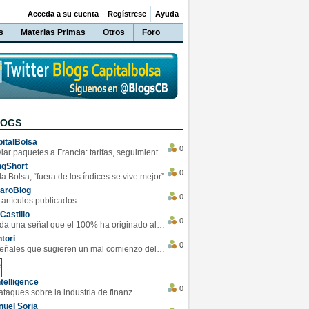
Acceda a su cuenta
Regístrese
Ayuda
s
Materias Primas
Otros
Foro
LOGS
italBolsa
0
Enviar paquetes a Francia: tarifas, seguimiento y ventajas destacadas
ngShort
0
la Bolsa, “fuera de los índices se vive mejor”
varoBlog
0
 artículos publicados
Castillo
0
Se da una señal que el 100% ha originado alzas en las bolsas
tori
0
4 Señales que sugieren un mal comienzo del 3T de la economía EEUU
telligence
0
Los ciberataques sobre la industria de finanzas se han duplicado este año
uel Soria