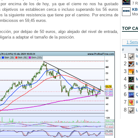
7 R
por encima de los de hoy, ya que el cierre no nos ha gustado
 objetivos se establecen cerca o incluso superando los 56 euros
KB
 es la siguiente resistencia que tiene por el camino. Por encima de
 ambiciosos en 59,45 euros.
TOP C
ción, por debjao de 50 euros, algo alejado del nivel de entrada,
ligaría a adaptar el tamaño de la posición.
1 Sem
#
N
1
2
f
3
N
4
5
r
6
Q
7
R
8
L