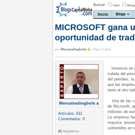
Buscar:
Valor
Blogs
Inicio
Blogs
MICROSOFT gana un
oportunidad de trad
por
Mercatradingbolsa
•
Hace 4 años
Inmersos en pl
subida del prec
del petróleo, 
que las empres
tanto al otro l
Una de las cue
Mercatradingbols a
de Microsoft, 
millones de eur
Artículos:
611
La empresa fac
Comentarios:
0
mayoría prove
sobtenidos en 
21
Seguidores