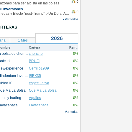
0
azones para ser alcista en las bolsas
C Inversiones
0
Monedas y Efecto “post-Trump”: ¿Un Dólar Americano operando en rangos?
• Ver todos
ARTERAS
2026
ana
1 Mes
ombre
Cartera
Rent.
la bolsa de chencho
chencho
0%
ontcusi
BRUFI
0%
ewexperience
Cerrillo1989
0%
Mindonium Inversions
IBEX35
0%
ubiod10
especulativa
0%
ue Ma La Bolsa
Que Ma La Bolsa
0%
eality trading
Aquiles
0%
avacapaca
Lavacapaca
0%
Ver todas