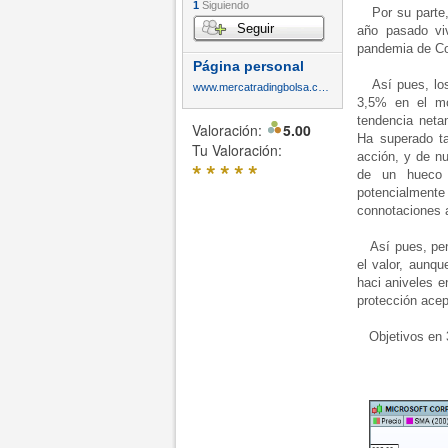
1
Siguiendo
Por su parte, 
Seguir
año pasado vi
pandemia de Co
Página personal
Así pues, los 
www.mercatradingbolsa.com
3,5% en el mo
tendencia neta
Valoración:
5.00
Ha superado ta
Tu Valoración:
acción, y de n
*
*
*
*
*
de un hueco 
potencialment
connotaciones 
Así pues, pens
el valor, aunqu
haci aniveles e
protección acep
Objetivos en 3