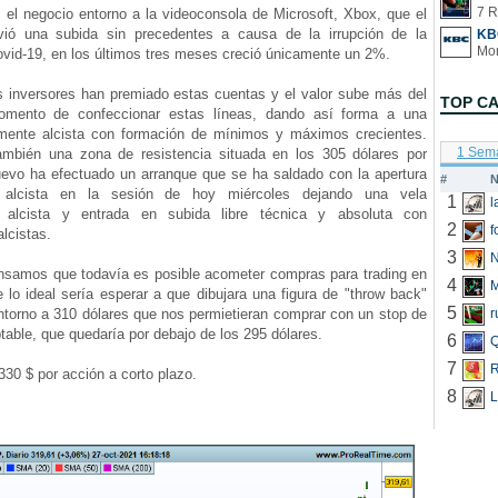
7 R
el negocio entorno a la videoconsola de Microsoft, Xbox, que el
vió una subida sin precedentes a causa de la irrupción de la
KB
vid-19, en los últimos tres meses creció únicamente un 2%.
inversores han premiado estas cuentas y el valor sube más del
TOP C
mento de confeccionar estas líneas, dando así forma a una
mente alcista con formación de mínimos y máximos crecientes.
1 Sem
mbién una zona de resistencia situada en los 305 dólares por
uevo ha efectuado un arranque que se ha saldado con la apertura
#
N
alcista en la sesión de hoy miércoles dejando una vela
1
e alcista y entrada en subida libre técnica y absoluta con
2
f
alcistas.
3
N
amos que todavía es posible acometer compras para trading en
4
e lo ideal sería esperar a que dibujara una figura de "throw back"
5
ntorno a 310 dólares que nos permietieran comprar con un stop de
r
table, que quedaría por debajo de los 295 dólares.
6
Q
7
R
30 $ por acción a corto plazo.
8
L