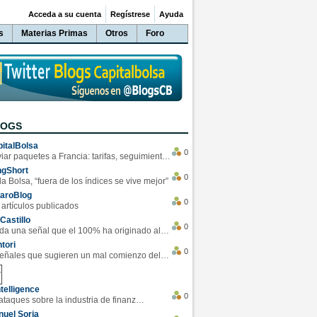
Acceda a su cuenta
Regístrese
Ayuda
s
Materias Primas
Otros
Foro
LOGS
italBolsa
0
Enviar paquetes a Francia: tarifas, seguimiento y ventajas destacadas
ngShort
0
la Bolsa, “fuera de los índices se vive mejor”
varoBlog
0
 artículos publicados
Castillo
0
Se da una señal que el 100% ha originado alzas en las bolsas
tori
0
4 Señales que sugieren un mal comienzo del 3T de la economía EEUU
telligence
0
Los ciberataques sobre la industria de finanzas se han duplicado este año
uel Soria