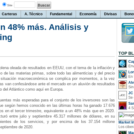
Site
Carteras
A. Técnico
Fundamental
Economía
Divisas
Bono
 48% más. Análisis y
ing
TOP B
Cap
ena oleada de resultados en EEUU, con el tema de la inflación y
Lo
io de las materias primas, sobre todo las alimenticias y del precio
En 
la situación macroeconómica se complica por momentos, a la vez
Al
as van confesándose ante el mercado en un aluvión de resultados
Sin
ado del Atlántico como aquí en Europa.
JC 
ntas más esperadas para el conjunto de los inversores son las
San
que según hemos conocido en las últimas horas ha ganado 17.676
os en el tercer trimestre, equivalente a un 48% más que en 2020.
turó entre julio y septiembre 45.317 millones de dólares, en su
nientes de los servicios, y por encima de los 37.154 millone
Market In
septiembre de 2020.
Man