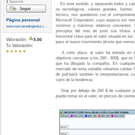
1
Siguiendo
En este sentido, y repasando todos y cada
Seguir
no tecnológicos, valores grandes, fuerte
técnico, nos quedamos con el comportamien
Página personal
Microsoft Corporation, cuyo aspecto est tr
mínimos y máximos relativos crecientes.
www.mercatradingbolsa.com
principios del mes de junio sus títulos 
horizontal clave para el valor situada en lo
Valoración:
5.00
paso al nuevo movimiento alcista que vemos e
Tu Valoración:
*
*
*
*
*
A corto plazo, el valor ha entrado en su
objetivos cercanos a los 290 - 300$, que es l
que ha dibujado la compañía. En cualquie
mercado de renta variable viéramos caídas h
de pull-back también lo interpretaríamos c
carro de la tendencia.
Stop por debajo de 260 $ de cualquier po
pueda tomar en el valor, en precios de cierres