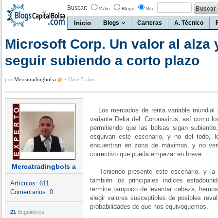
Buscar:
Valor
Blogs
Site
Inicio
Blogs
Carteras
A. Técnico
Microsoft Corp. Un valor al alza
seguir subiendo a corto plazo
por
Mercatradingbolsa
•
Hace 5 años
Los mercados de renta variable mundial 
variante Delta del Coronavirus, así como lo
permitiendo que las bolsas sigan subiendo
esquivan este escenario, y no del todo, 
encuentran en zona de máximos, y no vem
correctivo que pueda empezar en breve.
Mercatradingbols a
Teniendo presente este escenario, y la c
también los principales índices estadou
Artículos:
611
termina tampoco de levantar cabeza, hemos d
Comentarios:
0
elegir valores susceptibles de posibles rev
probabilidades de que nos equivoquemos.
21
Seguidores