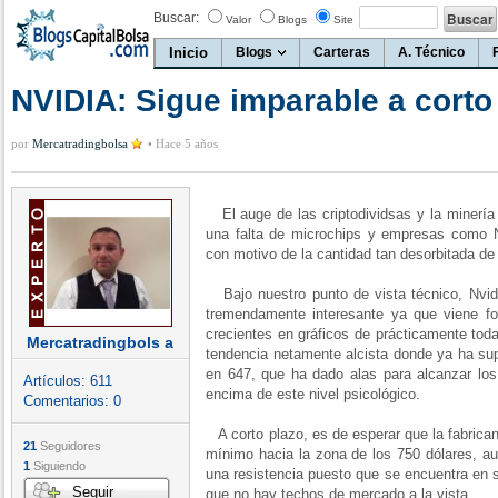
Buscar:
Valor
Blogs
Site
Inicio
Blogs
Carteras
A. Técnico
NVIDIA: Sigue imparable a corto
por
Mercatradingbolsa
•
Hace 5 años
El auge de las criptodividsas y la miner
una falta de microchips y empresas como 
con motivo de la cantidad tan desorbitada de
Bajo nuestro punto de vista técnico, Nvid
tremendamente interesante ya que viene 
crecientes en gráficos de prácticamente tod
Mercatradingbols a
tendencia netamente alcista donde ya ha sup
en 647, que ha dado alas para alcanzar los
Artículos:
611
encima de este nivel psicológico.
Comentarios:
0
A corto plazo, es de esperar que la fabrican
21
Seguidores
mínimo hacia la zona de los 750 dólares, au
1
Siguiendo
una resistencia puesto que se encuentra en su
Seguir
que no hay techos de mercado a la vista.