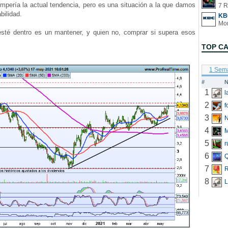
ompería la actual tendencia, pero es una situación a la que damos
7 R
bilidad.
KB
té dentro es un mantener, y quien no, comprar si supera esos
TOP C
1 Sem
#
N
1
2
f
3
N
4
5
r
6
Q
7
R
8
L