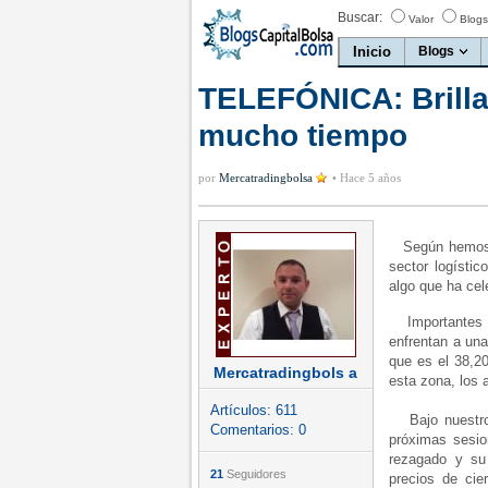
Buscar:
Valor
Blogs
Inicio
Blogs
TELEFÓNICA: Brilla
mucho tiempo
por
Mercatradingbolsa
•
Hace 5 años
Según hemos c
sector logístic
algo que ha cel
Importantes al
enfrentan a una
que es el 38,20
Mercatradingbols a
esta zona, los 
Artículos:
611
Bajo nuestro 
Comentarios:
0
próximas sesi
rezagado y su
21
Seguidores
precios de cie