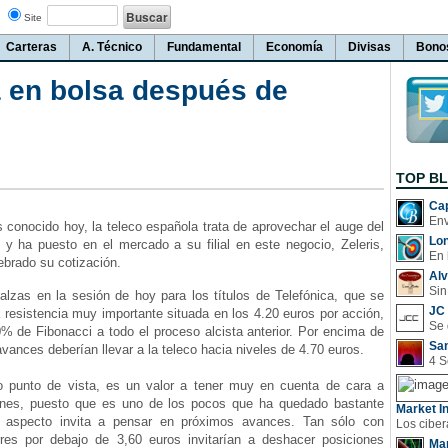
Site
Carteras
A. Técnico
Fundamental
Economía
Divisas
Bono
 en bolsa después de
TOP B
Cap
onocido hoy, la teleco española trata de aprovechar el auge del
Lo
o y ha puesto en el mercado a su filial en este negocio, Zeleris,
En 
ebrado su cotización.
Al
Sin
zas en la sesión de hoy para los títulos de Telefónica, que se
JC 
 resistencia muy importante situada en los 4.20 euros por acción,
% de Fibonacci a todo el proceso alcista anterior. Por encima de
San
avances deberían llevar a la teleco hacia niveles de 4.70 euros.
punto de vista, es un valor a tener muy en cuenta de cara a
ones, puesto que es uno de los pocos que ha quedado bastante
Market In
 aspecto invita a pensar en próximos avances. Tan sólo con
rres por debajo de 3,60 euros invitarían a deshacer posiciones
Man