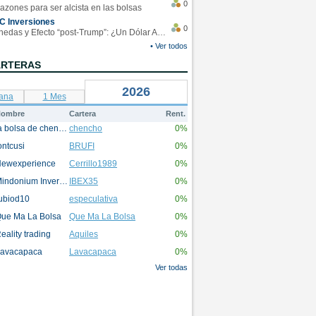
0
azones para ser alcista en las bolsas
C Inversiones
0
Monedas y Efecto “post-Trump”: ¿Un Dólar Americano operando en rangos?
• Ver todos
ARTERAS
2026
ana
1 Mes
ombre
Cartera
Rent.
la bolsa de chencho
chencho
0%
ontcusi
BRUFI
0%
ewexperience
Cerrillo1989
0%
Mindonium Inversions
IBEX35
0%
ubiod10
especulativa
0%
ue Ma La Bolsa
Que Ma La Bolsa
0%
eality trading
Aquiles
0%
avacapaca
Lavacapaca
0%
Ver todas