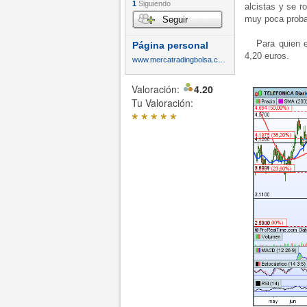
1
Siguiendo
alcistas y se r
muy poca proba
Seguir
Para quien es
Página personal
4,20 euros.
www.mercatradingbolsa.com
Valoración:
4.20
Tu Valoración:
*
*
*
*
*