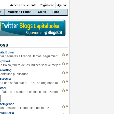
Acceda a su cuenta
Regístrese
Ayuda
s
Materias Primas
Otros
Foro
LOGS
italBolsa
0
Enviar paquetes a Francia: tarifas, seguimiento y ventajas destacadas
ngShort
0
la Bolsa, “fuera de los índices se vive mejor”
varoBlog
0
 artículos publicados
Castillo
0
Se da una señal que el 100% ha originado alzas en las bolsas
tori
0
4 Señales que sugieren un mal comienzo del 3T de la economía EEUU
telligence
0
Los ciberataques sobre la industria de finanzas se han duplicado este año
uel Soria