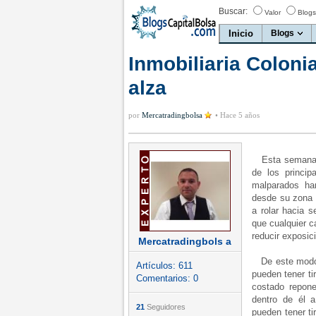
Buscar:
Valor
Blogs
Inicio
Blogs
Inmobiliaria Coloni
alza
por
Mercatradingbolsa
•
Hace 5 años
Esta semana h
de los princi
malparados ha
desde su zona 
a rolar hacia 
que cualquier c
reducir exposic
Mercatradingbols a
De este modo, 
Artículos:
611
pueden tener ti
Comentarios:
0
costado repone
dentro de él 
21
Seguidores
pueden tener ti