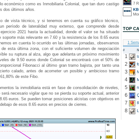
7 R
lo económico como es Inmobiliaria Colonial, que tan duro castigo
os dos últimos años.
KB
de vista técnico, y si tenemos en cuenta su gráfico técnico,
un período de lateralidad muy extenso, que comprende desde
TOP C
 ejercicio 2021 hasta la actualidad, donde el valor se ha situado
e soporte más relevante en 7.60 y la resistencia de los 8.65 euros
1 Sem
enemos en cuenta lo ocurrido en las últimas jornadas, observamos
 de esta última zona, con el suficiente volumen de negociación
#
N
eíble su ruptura al alza, algo que adelanta un próximo movimiento
1
niveles de 9.50 euros donde Colonial se encontrará con el 50% de
2
f
proporcional Fibonacci al último gran tramo bajista, por tanto una
 cierto calado, antes de acometer un posible y ambicioso tramo
3
N
l 61,80% de este Fibo.
4
5
tos la inmobiliaria está en fase de consolidación de niveles,
r
será necesario vigilar que no se pierda su soporte actual, anterior
6
Q
 8.65 euros. Se pueden tomar posiciones alcistas con objetivos en
7
R
 debajo de esos 8.65 euros en precios de cierres.
8
L