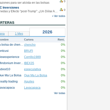
0
azones para ser alcista en las bolsas
C Inversiones
0
Monedas y Efecto “post-Trump”: ¿Un Dólar Americano operando en rangos?
• Ver todos
ARTERAS
2026
ana
1 Mes
ombre
Cartera
Rent.
la bolsa de chencho
chencho
0%
ontcusi
BRUFI
0%
ewexperience
Cerrillo1989
0%
Mindonium Inversions
IBEX35
0%
ubiod10
especulativa
0%
ue Ma La Bolsa
Que Ma La Bolsa
0%
eality trading
Aquiles
0%
avacapaca
Lavacapaca
0%
Ver todas