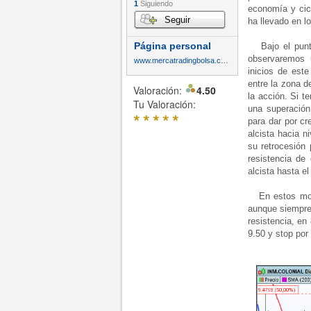
1
Siguiendo
economía y cic
Seguir
ha llevado en l
Página personal
Bajo el punto 
observaremos 
www.mercatradingbolsa.com
inicios de este
entre la zona d
Valoración:
4.50
la acción. Si t
Tu Valoración:
una superación
*
*
*
*
*
para dar por cr
alcista hacia 
su retrocesión 
resistencia de
alcista hasta e
En estos momen
aunque siempre 
resistencia, en
9.50 y stop por