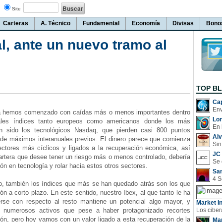
Site
Carteras
A. Técnico
Fundamental
Economía
Divisas
Bono
al, ante un nuevo tramo al
TOP B
Cap
emos comenzado con caídas más o menos importantes dentro
Lo
pales índices tanto europeos como americanos donde los más
En 
n sido los tecnológicos Nasdaq, que pierden casi 800 puntos
Al
de máximos interanuales previos. El dinero parece que comienza
Sin
sectores más cíclicos y ligados a la recuperación económica, así
JC 
artera que desee tener un riesgo más o menos controlado, debería
ión en tecnología y rolar hacia estos otros sectores.
San
también los índices que más se han quedado atrás son los que
rón a corto plazo. En este sentido, nuestro Ibex, al que tanto le ha
rse con respecto al resto mantiene un potencial algo mayor, y
Market In
a numerosos activos que pese a haber protagonizado recortes
rón, pero hoy vamos con un valor ligado a esta recuperación de la
Man