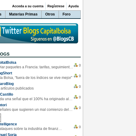
Acceda a su cuenta
Regístrese
Ayuda
s
Materias Primas
Otros
Foro
LOGS
italBolsa
0
Enviar paquetes a Francia: tarifas, seguimiento y ventajas destacadas
ngShort
0
la Bolsa, “fuera de los índices se vive mejor”
varoBlog
0
 artículos publicados
Castillo
0
Se da una señal que el 100% ha originado alzas en las bolsas
tori
0
4 Señales que sugieren un mal comienzo del 3T de la economía EEUU
telligence
0
Los ciberataques sobre la industria de finanzas se han duplicado este año
uel Soria