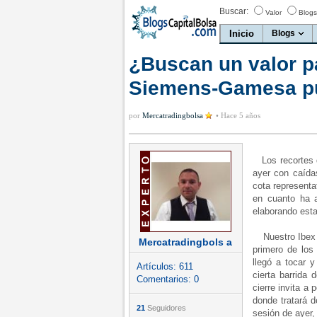
Buscar:
Valor
Blogs
Inicio
Blogs
¿Buscan un valor p
Siemens-Gamesa pu
por
Mercatradingbolsa
•
Hace 5 años
Los recortes 
ayer con caída
cota representa
en cuanto ha 
elaborando esta
Nuestro Ibex h
Mercatradingbols a
primero de los 
llegó a tocar 
Artículos:
611
cierta barrida
Comentarios:
0
cierre invita a
donde tratará d
21
Seguidores
sesión de ayer,