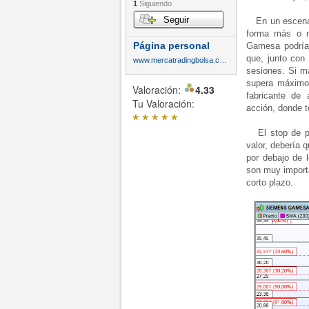
1
Siguiendo
Seguir
En un escenari
forma más o m
Página personal
Gamesa podría
que, junto con 
www.mercatradingbolsa.com
sesiones. Si m
supera máximos
Valoración:
4.33
fabricante de
Tu Valoración:
acción, donde t
*
*
*
*
*
El stop de pos
valor, debería q
por debajo de 
son muy importa
corto plazo.