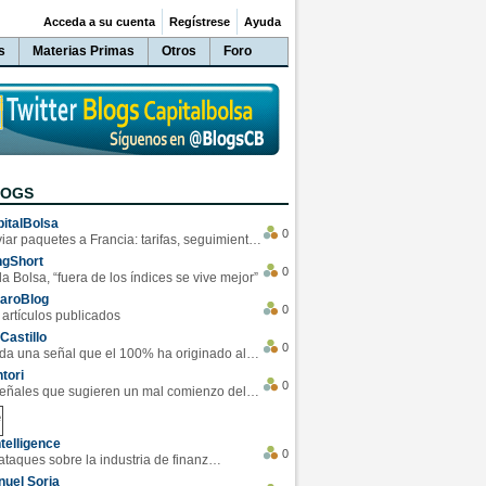
Acceda a su cuenta
Regístrese
Ayuda
s
Materias Primas
Otros
Foro
LOGS
italBolsa
0
Enviar paquetes a Francia: tarifas, seguimiento y ventajas destacadas
ngShort
0
la Bolsa, “fuera de los índices se vive mejor”
varoBlog
0
 artículos publicados
Castillo
0
Se da una señal que el 100% ha originado alzas en las bolsas
tori
0
4 Señales que sugieren un mal comienzo del 3T de la economía EEUU
telligence
0
Los ciberataques sobre la industria de finanzas se han duplicado este año
uel Soria