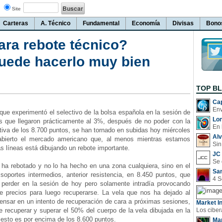
Site
Carteras
A. Técnico
Fundamental
Economía
Divisas
Bono
ara rebote técnico?
ede hacerlo muy bien
TOP B
Cap
que experimentó el selectivo de la bolsa española en la sesión de
Lo
s que llegaron prácticamente al 3%, después de no poder con la
En 
tiva de los 8.700 puntos, se han tornado en subidas hoy miércoles
Al
abierto el mercado americano que, al menos mientras estamos
Sin
s líneas está dibujando un rebote importante.
JC 
a rebotado y no lo ha hecho en una zona cualquiera, sino en el
San
soportes intermedios, anterior resistencia, en 8.450 puntos, que
y perder en la sesión de hoy pero solamente intradía provocando
 de precios para luego recuperarse. La vela que nos ha dejado al
 pensar en un intento de recuperación de cara a próximas sesiones,
Market In
e recuperar y superar el 50% del cuerpo de la vela dibujada en la
 esto es por encima de los 8.600 puntos.
Man