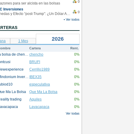
0
azones para ser alcista en las bolsas
C Inversiones
0
Monedas y Efecto “post-Trump”: ¿Un Dólar Americano operando en rangos?
• Ver todos
ARTERAS
2026
ana
1 Mes
ombre
Cartera
Rent.
la bolsa de chencho
chencho
0%
ontcusi
BRUFI
0%
ewexperience
Cerrillo1989
0%
Mindonium Inversions
IBEX35
0%
ubiod10
especulativa
0%
ue Ma La Bolsa
Que Ma La Bolsa
0%
eality trading
Aquiles
0%
avacapaca
Lavacapaca
0%
Ver todas