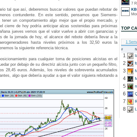
7 R
o tal que así, deberemos buscar valores que puedan rebotar de
KB
enos contundente. En este sentido, pensamos que Siemens-
 tener un comportamiento algo mejor que el propio mercado, y
el cierre de hoy podría anticipar alzas sostenidas para próximas
TOP C
añana jueves vemos que el valor vuelve a abrir con ganancias y
 de la jornada de hoy, el alcance del rebote debería llevar a la
1 Sem
 aerogeneradores hasta niveles próximos a los 32,50 euros la
enemos la siguiente referencia técnica.
#
N
1
icionamiento para cualquier toma de posiciones alcistas en el
2
f
uedar por debajo de su directriz alcista junto con un pequeño filtro,
los 28,45 euros. Además, los niveles de sobreventa acumulados
3
N
ntes, algo que debería ayudar a que el valor siguiera rebotando a
4
5
r
6
Q
7
R
8
L