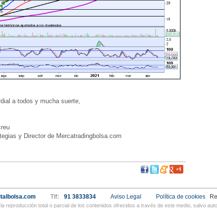
ial a todos y mucha suerte,
reu
egias y Director de Mercatradingbolsa.com
talbolsa.com
Tlf:
91 3833834
Aviso Legal
Política de cookies
Re
a reproducción total o parcial de los contenidos ofrecidos a través de este medio, salvo a