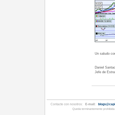
Un saludo cord
Daniel Santac
Jefe de Estrat
Contacte con nosotros:
E-mail:
blogs@capi
Queda terminantemente prohibida l