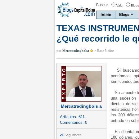
Buscar:
Valor
Blogs
Inicio
Blogs
TEXAS INSTRUMENTS
¿Qué recorrido le 
por
Mercatradingbolsa
•
Hace 5 años
Si buscamos u
podríamos opt
semiconductore
Su aspecto téc
una sucesión 
dientes de sie
Mercatradingbols a
resistencia hor
los 200 dólare
Artículos:
611
entrado en subid
Comentarios:
0
Es de vital i
21
Seguidores
180 dólares, qu