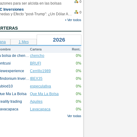
0
azones para ser alcista en las bolsas
C Inversiones
0
Monedas y Efecto “post-Trump”: ¿Un Dólar Americano operando en rangos?
• Ver todos
ARTERAS
2026
ana
1 Mes
ombre
Cartera
Rent.
la bolsa de chencho
chencho
0%
ontcusi
BRUFI
0%
ewexperience
Cerrillo1989
0%
Mindonium Inversions
IBEX35
0%
ubiod10
especulativa
0%
ue Ma La Bolsa
Que Ma La Bolsa
0%
eality trading
Aquiles
0%
avacapaca
Lavacapaca
0%
Ver todas