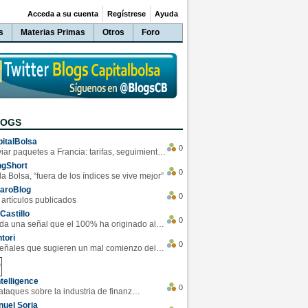
Acceda a su cuenta
Regístrese
Ayuda
s
Materias Primas
Otros
Foro
LOGS
italBolsa
0
Enviar paquetes a Francia: tarifas, seguimiento y ventajas destacadas
ngShort
0
la Bolsa, “fuera de los índices se vive mejor”
varoBlog
0
 artículos publicados
Castillo
0
Se da una señal que el 100% ha originado alzas en las bolsas
tori
0
4 Señales que sugieren un mal comienzo del 3T de la economía EEUU
telligence
0
Los ciberataques sobre la industria de finanzas se han duplicado este año
uel Soria