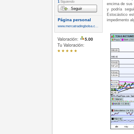
1
Siguiendo
encima de sus 
Seguir
y podría segu
Estocástico es
Página personal
impedimento al
www.mercatradingbolsa.com
Valoración:
5.00
Tu Valoración:
*
*
*
*
*