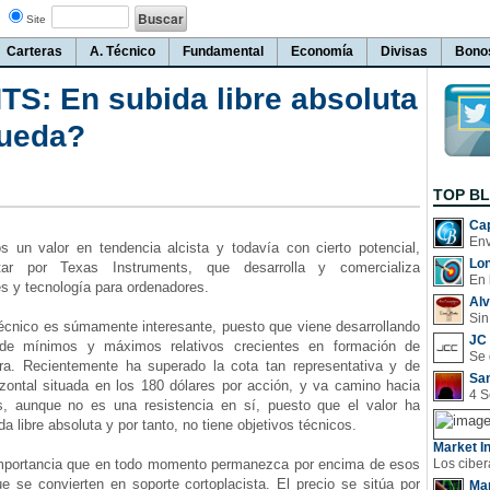
Site
Carteras
A. Técnico
Fundamental
Economía
Divisas
Bono
: En subida libre absoluta
queda?
TOP B
Cap
n valor en tendencia alcista y todavía con cierto potencial,
Lo
ar por Texas Instruments, que desarrolla y comercializa
En 
s y tecnología para ordenadores.
Al
Sin
nico es súmamente interesante, puesto que viene desarrollando
JC 
de mínimos y máximos relativos crecientes en formación de
rra. Recientemente ha superado la cota tan representativa y de
San
izontal situada en los 180 dólares por acción, y va camino hacia
s, aunque no es una resistencia en sí, puesto que el valor ha
a libre absoluta y por tanto, no tiene objetivos técnicos.
Market In
mportancia que en todo momento permanezca por encima de esos
e se convierten en soporte cortoplacista. El precio se sitúa por
Man