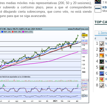
7 R
tres medias móviles más representativas (200, 50 y 20 sesiones),
ir subiendo a cortísimo plazo, pese a que el correspondiente
KB
té dibujando cierta sobrecompra, que como véis, no está siendo
guno para que se siga avanzando.
TOP C
1 Sem
#
N
1
2
f
3
N
4
5
r
6
Q
7
R
8
L