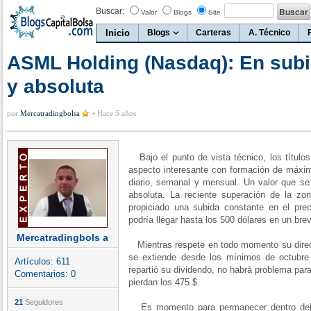
Buscar:
Valor
Blogs
Site
Inicio
Blogs
Carteras
A. Técnico
ASML Holding (Nasdaq): En subid
y absoluta
por
Mercatradingbolsa
•
Hace 5 años
Bajo el punto de vista técnico, los títul
aspecto interesante con formación de máxim
diario, semanal y mensual. Un valor que se 
absoluta. La reciente superación de la zon
propiciado una subida constante en el prec
podría llegar hasta los 500 dólares en un bre
Mercatradingbols a
Mientras respete en todo momento su directr
se extiende desde los mínimos de octubr
Artículos:
611
repartió su dividendo, no habrá problema par
Comentarios:
0
pierdan los 475 $.
21
Seguidores
Es momento para permanecer dentro del va