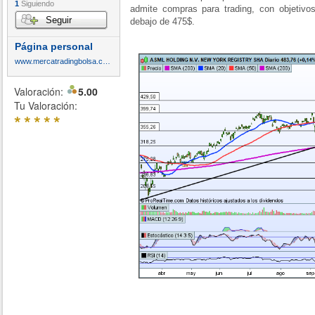
1
Siguiendo
admite compras para trading, con objetiv
Seguir
debajo de 475$.
Página personal
www.mercatradingbolsa.com
Valoración:
5.00
Tu Valoración:
*
*
*
*
*