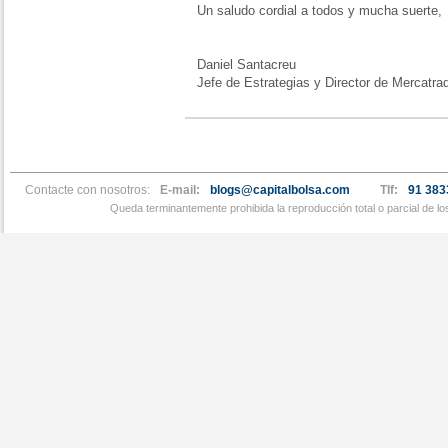
Un saludo cordial a todos y mucha suerte,
Daniel Santacreu
Jefe de Estrategias y Director de Mercatra
Contacte con nosotros:
E-mail:
blogs@capitalbolsa.com
Tlf:
91 383
Queda terminantemente prohibida la reproducción total o parcial de l