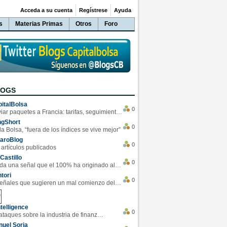
Acceda a su cuenta
Regístrese
Ayuda
s
Materias Primas
Otros
Foro
LOGS
italBolsa
0
Enviar paquetes a Francia: tarifas, seguimiento y ventajas destacadas
ngShort
0
la Bolsa, “fuera de los índices se vive mejor”
varoBlog
0
 artículos publicados
Castillo
0
Se da una señal que el 100% ha originado alzas en las bolsas
tori
0
4 Señales que sugieren un mal comienzo del 3T de la economía EEUU
telligence
0
Los ciberataques sobre la industria de finanzas se han duplicado este año
uel Soria