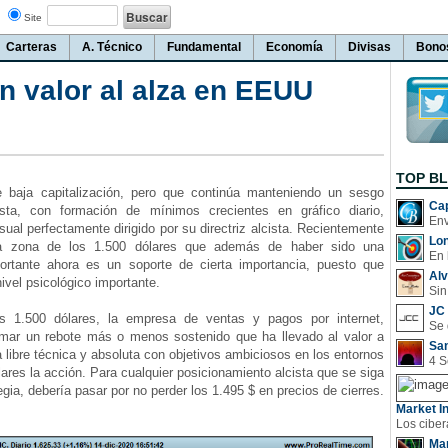
Site
Carteras
A. Técnico
Fundamental
Economía
Divisas
Bono
valor al alza en EEUU
TOP B
aja capitalización, pero que continúa manteniendo un sesgo
Cap
ista, con formación de mínimos crecientes en gráfico diario,
al perfectamente dirigido por su directriz alcista. Recientemente
Lo
a zona de los 1.500 dólares que además de haber sido una
En 
portante ahora es un soporte de cierta importancia, puesto que
Al
ivel psicológico importante.
Sin
JC 
500 dólares, la empresa de ventas y pagos por internet,
mar un rebote más o menos sostenido que ha llevado al valor a
San
a libre técnica y absoluta con objetivos ambiciosos en los entornos
lares la acción. Para cualquier posicionamiento alcista que se siga
egia, debería pasar por no perder los 1.495 $ en precios de cierres.
Market In
Man