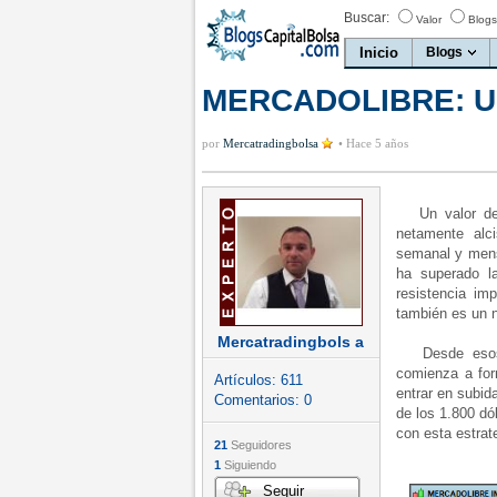
Buscar:
Valor
Blogs
Inicio
Blogs
MERCADOLIBRE: Un 
por
Mercatradingbolsa
•
Hace 5 años
Un valor de b
netamente alc
semanal y mensu
ha superado l
resistencia im
también es un n
Mercatradingbols a
Desde esos 1.
comienza a for
Artículos:
611
entrar en subid
Comentarios:
0
de los 1.800 dó
con esta estrat
21
Seguidores
1
Siguiendo
Seguir