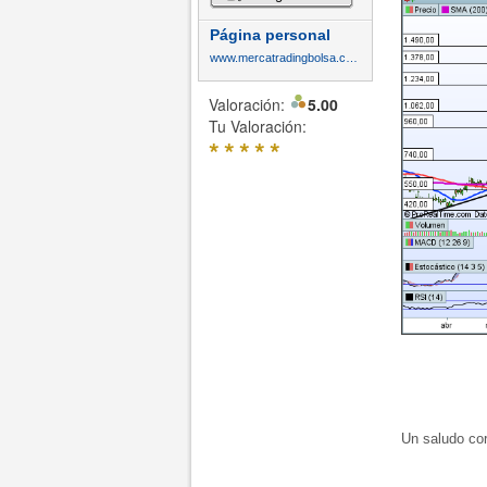
Página personal
www.mercatradingbolsa.com
Valoración:
5.00
Tu Valoración:
*
*
*
*
*
Un saludo cord