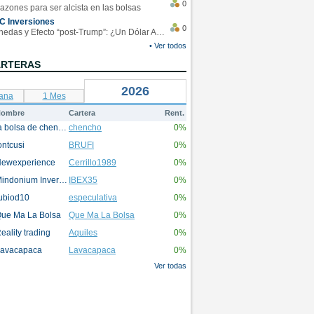
0
azones para ser alcista en las bolsas
C Inversiones
0
Monedas y Efecto “post-Trump”: ¿Un Dólar Americano operando en rangos?
• Ver todos
ARTERAS
2026
ana
1 Mes
ombre
Cartera
Rent.
la bolsa de chencho
chencho
0%
ontcusi
BRUFI
0%
ewexperience
Cerrillo1989
0%
Mindonium Inversions
IBEX35
0%
ubiod10
especulativa
0%
ue Ma La Bolsa
Que Ma La Bolsa
0%
eality trading
Aquiles
0%
avacapaca
Lavacapaca
0%
Ver todas