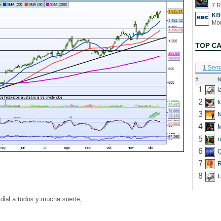
7 R
KB
TOP C
1 Sem
#
N
1
2
f
3
N
4
5
r
6
Q
7
R
8
L
ial a todos y mucha suerte,