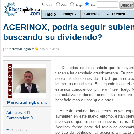
Buscar:
Valor
Blogs
Site
Inicio
Blogs
Carteras
A. Técnico
ACERINOX, podría seguir subie
buscando su dividendo?
por
Mercatradingbolsa
•
Hace 5 años
De todos es bien sabido que la coyuntu
variable ha cambiado drásticamente. En prim
sobre las elecciones de EEUU que han eleva
las bolsas mundiales. En segundo lugar, el 
estamos conociendo, primero Pfizer, luego M
de catalizador donde, como casi siempre 
benefícia más a unos que a otros.
Mercatradingbols a
En este sentido, las acereras, cuyas expor
Artículos:
611
aumenten en este nuevo entorno, están siend
Comentarios:
0
inversores que impulsan nuevas alzas. 
Acerinox forma parte del tercio de compa
21
Seguidores
política de retribución al accionista intact