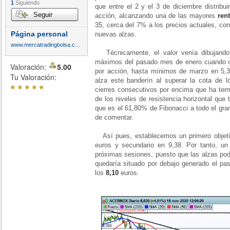
1
Siguiendo
que entre el 2 y el 3 de diciembre distribui
Seguir
acción, alcanzando una de las mayores
ren
35, cerca del 7% a los precios actuales, con
Página personal
nuevas alzas.
www.mercatradingbolsa.com
Técnicamente, el valor venía dibujando 
máximos del pasado mes de enero cuando c
Valoración:
5.00
por acción, hasta mínimos de marzo en 5,30
Tu Valoración:
alza este banderín al superar la cota de l
*
*
*
*
*
cierres consecutivos por encima que ha ter
de los niveles de resistencia horizontal que 
que es el 61,80% de Fibonacci a todo el gra
de comentar.
Así pues, establecemos un primero objetivo
euros y secundario en 9,38. Por tanto, un
próximas sesiones, puesto que las alzas podr
quedaría situado por debajo generado el pa
los
8,10
euros.