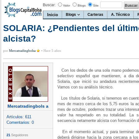
Buscar:
Valor
Blogs
Site
Inicio
Blogs
Carteras
A. Técnico
SOLARIA: ¿Pendientes del últim
alcista?
por
Mercatradingbolsa
•
Hace 5 años
Con los dedos de una sola mano podemos c
selectivo español que mantienen, a dia d
Solaria, que inició su andadura recienteme
Vamos con su análisis técnico.
Los títulos de Solaria, si tenemos en cuen
mes de marzo cerca de los 5,75 euros la a
Mercatradingbols a
mes de octubre, podemos trazar una interesan
valor ha respetado en su totalidad. La 
Artículos:
611
secuencia netamente alcista con formación 
Comentarios:
0
En el momento actual, y para terminar de d
21
Seguidores
deberá dirigirse hacia la zona cercana a lo