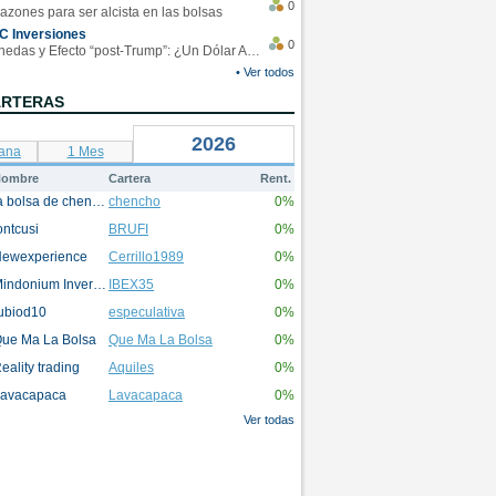
0
azones para ser alcista en las bolsas
C Inversiones
0
Monedas y Efecto “post-Trump”: ¿Un Dólar Americano operando en rangos?
• Ver todos
ARTERAS
2026
ana
1 Mes
ombre
Cartera
Rent.
la bolsa de chencho
chencho
0%
ontcusi
BRUFI
0%
ewexperience
Cerrillo1989
0%
Mindonium Inversions
IBEX35
0%
ubiod10
especulativa
0%
ue Ma La Bolsa
Que Ma La Bolsa
0%
eality trading
Aquiles
0%
avacapaca
Lavacapaca
0%
Ver todas