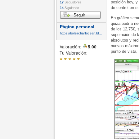
posición hoy, y
17
Seguidores
de control en s
14
Siguiendo
Seguir
En gráfico sema
quizá podría ne
Página personal
de los 12,75€, 
https://bolsachartocean.blogspot.com/
superación de l
absolutos y rec
Valoración:
5.00
nuevos máximos 
punto de vista,
Tu Valoración:
*
*
*
*
*