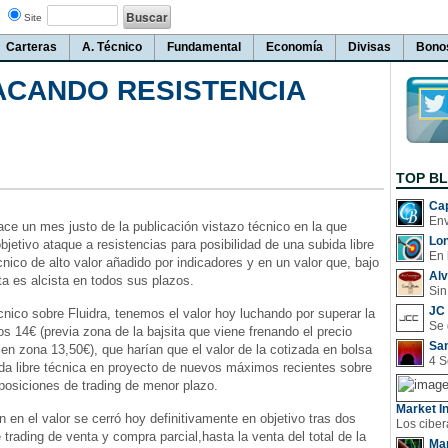
Site
Carteras
A. Técnico
Fundamental
Economía
Divisas
Bono
TACANDO RESISTENCIA
TOP B
Cap
e un mes justo de la publicación vistazo técnico en la que
Lo
jetivo ataque a resistencias para posibilidad de una subida libre
En 
ico de alto valor añadido por indicadores y en un valor que, bajo
Al
ta es alcista en todos sus plazos.
Sin
JC 
cnico sobre Fluidra, tenemos el valor hoy luchando por superar la
os 14€ (previa zona de la bajsita que viene frenando el precio
San
 en zona 13,50€), que harían que el valor de la cotizada en bolsa
da libre técnica en proyecto de nuevos máximos recientes sobre
 posiciones de trading de menor plazo.
Market In
n en el valor se cerró hoy definitivamente en objetivo tras dos
trading de venta y compra parcial,hasta la venta del total de la
Man