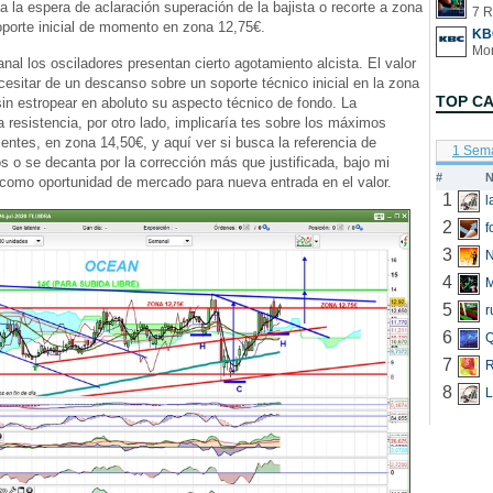
 a la espera de aclaración superación de la bajista o recorte a zona
7 R
oporte inicial de momento en zona 12,75€.
KB
nal los osciladores presentan cierto agotamiento alcista. El valor
cesitar de un descanso sobre un soporte técnico inicial en la zona
TOP C
sin estropear en aboluto su aspecto técnico de fondo. La
a resistencia, por otro lado, implicaría tes sobre los máximos
ientes, en zona 14,50€, y aquí ver si busca la referencia de
1 Sem
o se decanta por la corrección más que justificada, bajo mi
#
N
 como oportunidad de mercado para nueva entrada en el valor.
1
2
f
3
N
4
5
r
6
Q
7
R
8
L