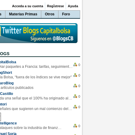
Acceda a su cuenta
Regístrese
Ayuda
s
Materias Primas
Otros
Foro
LOGS
italBolsa
0
Enviar paquetes a Francia: tarifas, seguimiento y ventajas destacadas
ngShort
0
la Bolsa, “fuera de los índices se vive mejor”
varoBlog
0
 artículos publicados
Castillo
0
Se da una señal que el 100% ha originado alzas en las bolsas
tori
0
4 Señales que sugieren un mal comienzo del 3T de la economía EEUU
telligence
0
Los ciberataques sobre la industria de finanzas se han duplicado este año
uel Soria