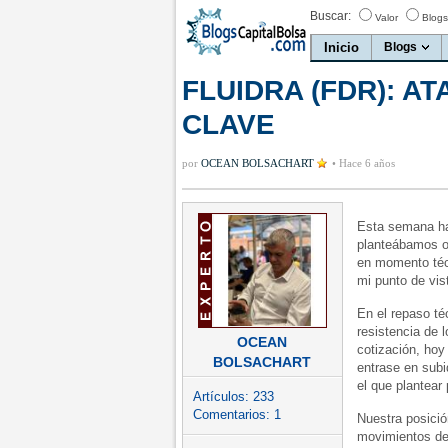
Buscar:
Valor
Blogs
Inicio
Blogs
FLUIDRA (FDR): A
CLAVE
por
OCEAN BOLSACHART
•
Hace 6 años
Esta semana hac
planteábamos ob
en momento técn
mi punto de vis
En el repaso té
resistencia de l
OCEAN
cotización, hoy
BOLSACHART
entrase en subi
el que plantear
Artículos:
233
Comentarios:
1
Nuestra posició
movimientos de 