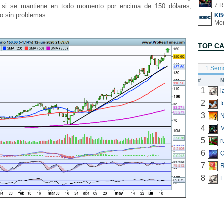
7 R
si se mantiene en todo momento por encima de 150 dólares,
o sin problemas.
KB
TOP C
1 Sem
#
N
1
2
f
3
N
4
5
r
6
Q
7
R
8
L