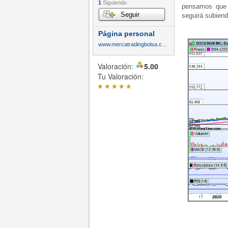
1
Siguiendo
pensamos que 
Seguir
seguirá subiend
Página personal
www.mercatradingbolsa.com
Valoración:
5.00
Tu Valoración:
*
*
*
*
*