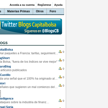
Acceda a su cuenta
Regístrese
Ayuda
s
Materias Primas
Otros
Foro
LOGS
italBolsa
0
Enviar paquetes a Francia: tarifas, seguimiento y ventajas destacadas
ngShort
0
la Bolsa, “fuera de los índices se vive mejor”
varoBlog
0
 artículos publicados
Castillo
0
Se da una señal que el 100% ha originado alzas en las bolsas
tori
0
4 Señales que sugieren un mal comienzo del 3T de la economía EEUU
telligence
0
Los ciberataques sobre la industria de finanzas se han duplicado este año
uel Soria