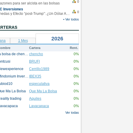
0
azones para ser alcista en las bolsas
C Inversiones
0
Monedas y Efecto “post-Trump”: ¿Un Dólar Americano operando en rangos?
• Ver todos
ARTERAS
2026
ana
1 Mes
ombre
Cartera
Rent.
la bolsa de chencho
chencho
0%
ontcusi
BRUFI
0%
ewexperience
Cerrillo1989
0%
Mindonium Inversions
IBEX35
0%
ubiod10
especulativa
0%
ue Ma La Bolsa
Que Ma La Bolsa
0%
eality trading
Aquiles
0%
avacapaca
Lavacapaca
0%
Ver todas