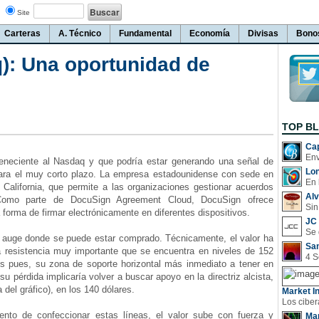
Site
Carteras
A. Técnico
Fundamental
Economía
Divisas
Bono
: Una oportunidad de
TOP B
Cap
neciente al Nasdaq y que podría estar generando una señal de
Lo
ara el muy corto plazo. La empresa estadounidense con sede en
En 
 California, que permite a las organizaciones gestionar acuerdos
Al
 Como parte de DocuSign Agreement Cloud, DocuSign ofrece
Sin
 forma de firmar electrónicamente en diferentes dispositivos.
JC 
uge donde se puede estar comprado. Técnicamente, el valor ha
San
na resistencia muy importante que se encuentra en niveles de 152
es pues, su zona de soporte horizontal más inmediato a tener en
su pérdida implicaría volver a buscar apoyo en la directriz alcista,
a del gráfico), en los 140 dólares.
Market In
 de confeccionar estas líneas, el valor sube con fuerza y
Man