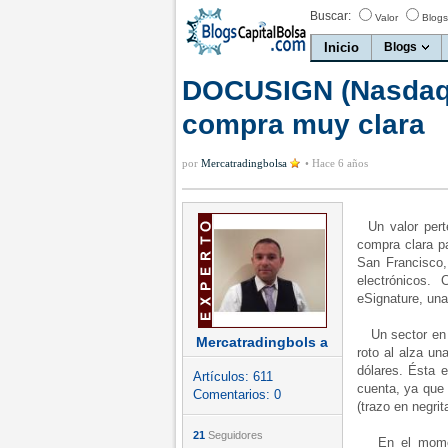
Buscar:
Valor
Blogs
Inicio
Blogs
DOCUSIGN (Nasdaq)
compra muy clara
por
Mercatradingbolsa
•
Hace 6 años
Un valor perte
compra clara p
San Francisco,
electrónicos.
eSignature, una
Un sector en a
Mercatradingbols a
roto al alza u
dólares. Ésta 
Artículos:
611
cuenta, ya que 
Comentarios:
0
(trazo en negrit
21
Seguidores
En el momento