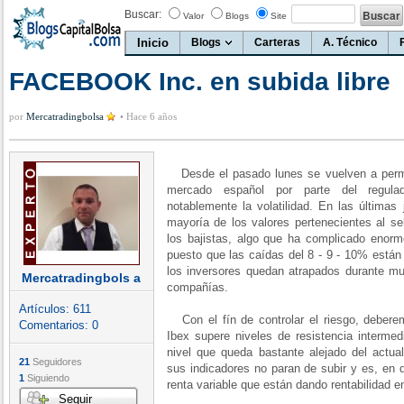
Buscar:
Valor
Blogs
Site
Inicio
Blogs
Carteras
A. Técnico
FACEBOOK Inc. en subida libre
por
Mercatradingbolsa
•
Hace 6 años
Desde el pasado lunes se vuelven a permiti
mercado español por parte del regula
notablemente la volatilidad. En las última
mayoría de los valores pertenecientes al se
los bajistas, algo que ha complicado enorm
puesto que las caídas del 8 - 9 - 10% están 
los inversores quedan atrapados durante mu
Mercatradingbols a
compañías.
Artículos:
611
Con el fín de controlar el riesgo, deberem
Comentarios:
0
Ibex supere niveles de resistencia interme
nivel que queda bastante alejado del actua
21
Seguidores
sus indicadores no paran de subir y es, en 
1
Siguiendo
renta variable que están dando rentabilidad
Seguir